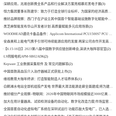
·
深耕应用，兆易创新携全系产品和行业解决方案亮相慕尼黑电子展
(3)
·
恒力集团董事长陈建华：致力于打造全球行业标杆，为国家的经济高质量发展贡献更大力量|上海电气集团党委书记、董事长吴磊来访
·
推好品牌观察：西门子在沪设立其中国首个智能基础设施数字化赋能中心
(2)
·
黑芝麻智能发布华山开发者计划 高质量赋能多元应用场景
(2)
·
WOODHEAD通讯卡备品备件：Applicom International PCU1500S7 PCU 1500 S7 V4.5.0
·
安森美和上能电气携手引领可持续能源应用的发展 两家公司合作开发高性能储能和太阳能组串式逆变器方案 以实现可持续的未来
·
【6.15-16日】2023第八届中国数字供应链创新峰会,演讲大咖阵容官宣
(2)
·
LS伺服电机APM-SB02ADK
(2)
·
Kepware 工业数据采集软件 及 常见问题解答
(2)
·
中国首款高血压介入治疗器械正式获批上市
(2)
·
维视教育大咖年终讲：打造智能制造人才培养体系
(1)
·
白鹤滩水电站全部机组投产发电 世界最大清洁能源走廊全面建成|将为建设新型能源体系、保障国家能源安全、实现“双碳”目标提供有力支撑
·
推好细分产业观察--物联网：2026年中国物联网市场规模接近3000亿美元 智慧工厂、智慧城市、智慧电网等将占60%以上
·
加大在用计量器具、试验检测设备的自动化、数字化改造力度|市场监管总局 工业和信息化部 关于促进企业计量能力提升的指导意见
·
全国首套自动化虚拟电厂系统在深圳试运行 功能匹敌大型电厂，已入选国际典型案例