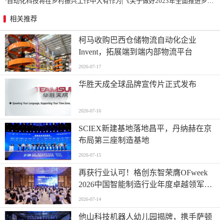
·
自动化科技将在乡村振兴工作中大有作为|《关于做好2023年全面推进乡村振兴重点工作的意见》发布
相关推荐
柯马收购巴西仓储物流自动化企业
Invent，拓展端到端内部物流平台
2026-07-17
华胜天成全球品牌宣传片正式发布
2026-07-16
SCIEX新建基地落地昌平，丹纳赫在京
布局第三座制造基地
2026-07-15
再获行业认可！格创东智荣膺OFweek
2026中国智能制造行业年度卓越领军企
业奖
2026-07-14
他山科技机器人幼儿园揭牌，携手萨顿