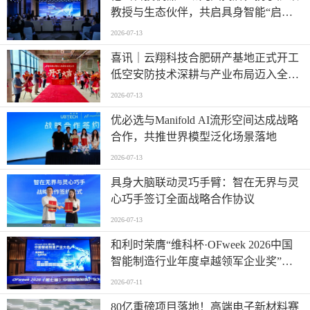
教授与生态伙伴，共启具身智能“启蒙
时代”
2026-07-13
喜讯｜云翔科技合肥研产基地正式开工
低空安防技术深耕与产业布局迈入全新
阶段
2026-07-13
优必选与Manifold AI流形空间达成战略
合作，共推世界模型泛化场景落地
2026-07-13
具身大脑联动灵巧手臂：智在无界与灵
心巧手签订全面战略合作协议
2026-07-13
和利时荣膺“维科杯·OFweek 2026中国
智能制造行业年度卓越领军企业奖”，
以自主创新实力引领智造新浪潮
2026-07-11
80亿重磅项目落地！高端电子新材料赛