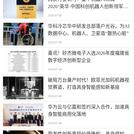
2026“英华·中国科创机器人创新领军企
业”全产业链智能出海标杆
2026-07-08
华科冷芯华中研发总部落户光谷，为AI
数据中心、机器人、卫星造“散热心脏”
2026-07-08
喜讯！矽杰微电子入选2026年度福建省
数字经济创新型企业
2026-07-08
破局万台量产时代！欧菲光加码机器视
觉赛道，打造具身智能感知新基座
2026-07-08
华为云与亿嘉和签约深入合作，加速具
身智能商用化落地
2026-07-08
原发性创新再获价值确权，具身感知