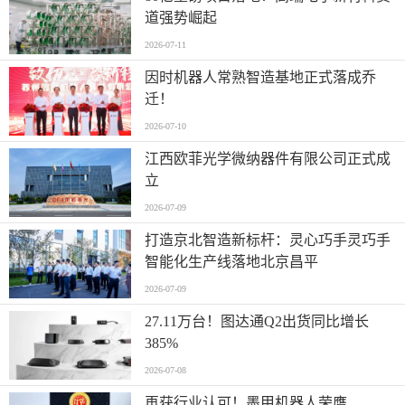
道强势崛起
2026-07-11
因时机器人常熟智造基地正式落成乔
迁！
2026-07-10
江西欧菲光学微纳器件有限公司正式成
立
2026-07-09
打造京北智造新标杆：灵心巧手灵巧手
智能化生产线落地北京昌平
2026-07-09
27.11万台！图达通Q2出货同比增长
385%
2026-07-08
再获行业认可！墨甲机器人荣膺