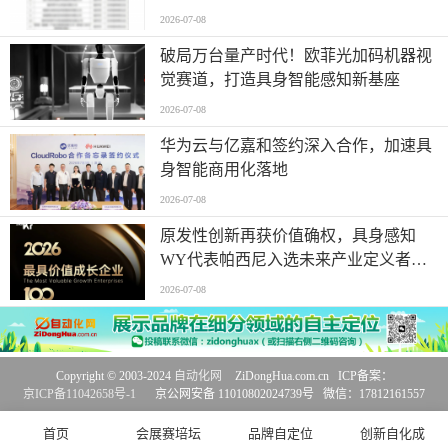
2026-07-08
破局万台量产时代！欧菲光加码机器视
觉赛道，打造具身智能感知新基座
2026-07-08
华为云与亿嘉和签约深入合作，加速具
身智能商用化落地
2026-07-08
原发性创新再获价值确权，具身感知
WY代表帕西尼入选未来产业定义者榜
单
2026-07-08
Copyright © 2003-2024
自动化网
ZiDongHua.com.cn ICP备案：
京ICP备11042658号-1
京公网安备 11010802024739号 微信：17812161557
首页
会展赛培坛
品牌自定位
创新自化成