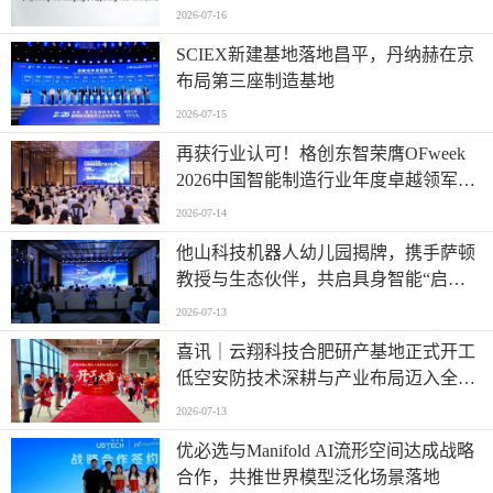
2026-07-16
SCIEX新建基地落地昌平，丹纳赫在京
布局第三座制造基地
2026-07-15
再获行业认可！格创东智荣膺OFweek
2026中国智能制造行业年度卓越领军企
业奖
2026-07-14
他山科技机器人幼儿园揭牌，携手萨顿
教授与生态伙伴，共启具身智能“启蒙
时代”
2026-07-13
喜讯｜云翔科技合肥研产基地正式开工
低空安防技术深耕与产业布局迈入全新
阶段
2026-07-13
优必选与Manifold AI流形空间达成战略
合作，共推世界模型泛化场景落地