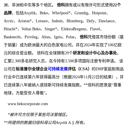
洲、非洲和中东等多个地区。
倍科
拥有或以有限许可形式使用
22个
品牌
，包括Arçelik、Beko、Whirlpool*、Grundig、Hotpoint、
Arctic、Ariston*、Leisure、Indesit、Blomberg、Defy、Dawlance、
Hitachi*、Voltas Beko、Singer*、ElektraBregenz、Flavel、
Bauknecht、Privileg、Altus、Ignis、Polar。
倍科
凭借其市场份额（基
于销量）成为欧洲最大的白色家电公司，并在2024年实现了106亿欧
元的综合营业额。 倍科在全球拥有29个
研发和设计中心及办事处
，
汇聚2,300多名研究人员，迄今持有3,500多项国际注册专利申请。 该
公司在
标准普尔全球企业
可持续发展
评估（CSA）
的DHP家庭耐用品
行业中已连续第六年获得最高分（根据2024年11月22日的结果），并
已连续第八年被纳入道琼斯可持续发展指数。**倍科的愿景是“尊重
地球，方能受世人尊敬”。
www.bekocorporate.com
*被许可方仅限于某些司法管辖区。
**所提供的数据归倍科母公司Arçelik A.Ş.所有。