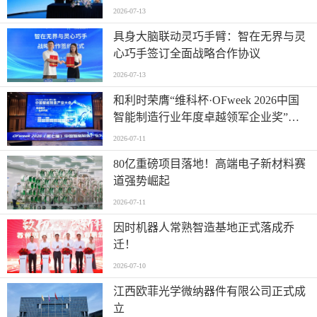
2026-07-13
具身大脑联动灵巧手臂：智在无界与灵
心巧手签订全面战略合作协议
2026-07-13
和利时荣膺“维科杯·OFweek 2026中国
智能制造行业年度卓越领军企业奖”，
以自主创新实力引领智造新浪潮
2026-07-11
80亿重磅项目落地！高端电子新材料赛
道强势崛起
2026-07-11
因时机器人常熟智造基地正式落成乔
迁！
2026-07-10
江西欧菲光学微纳器件有限公司正式成
立