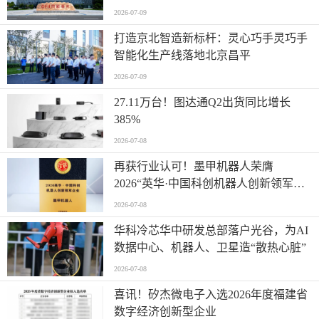
2026-07-09
打造京北智造新标杆：灵心巧手灵巧手
智能化生产线落地北京昌平
2026-07-09
27.11万台！图达通Q2出货同比增长
385%
2026-07-08
再获行业认可！墨甲机器人荣膺
2026“英华·中国科创机器人创新领军企
业”全产业链智能出海标杆
2026-07-08
华科冷芯华中研发总部落户光谷，为AI
数据中心、机器人、卫星造“散热心脏”
2026-07-08
喜讯！矽杰微电子入选2026年度福建省
数字经济创新型企业