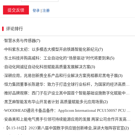
评论排行
·
智慧水务与传感器
(7)
·
中科紫东太初：以多模态大模型开启铁路智能化新纪元
(7)
·
东土科技并购高威科：工业自动化的“场景驱动”时代将要到来
(5)
·
自动化网诚征自动化科技赋能高质量发展解决方案
(3)
·
深耕应用，兆易创新携全系产品和行业解决方案亮相慕尼黑电子展
(3)
·
恒力集团董事长陈建华：致力于打造全球行业标杆，为国家的经济高质量发展贡献更大力量|上海电气集团党委书记、董事长吴磊来访
·
推好品牌观察：西门子在沪设立其中国首个智能基础设施数字化赋能中心
(2)
·
黑芝麻智能发布华山开发者计划 高质量赋能多元应用场景
(2)
·
WOODHEAD通讯卡备品备件：Applicom International PCU1500S7 PCU 1500 S7 V4.5.0
·
安森美和上能电气携手引领可持续能源应用的发展 两家公司合作开发高性能储能和太阳能组串式逆变器方案 以实现可持续的未来
·
【6.15-16日】2023第八届中国数字供应链创新峰会,演讲大咖阵容官宣
(2)