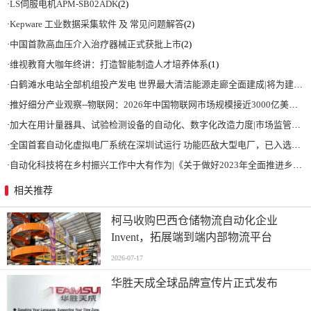
·
LS伺服电机APM-SB02ADK
(2)
·
Kepware 工业数据采集软件 及 常见问题解答
(2)
·
中国首款高血压介入治疗器械正式获批上市
(2)
·
维视教育大咖年终讲：打造智能制造人才培养体系
(1)
·
白鹤滩水电站全部机组投产发电 世界最大清洁能源走廊全面建成|将为建设新型能源体系、保障国家能源安全、实现“双碳”目标提供有力支撑
·
推好细分产业观察--物联网：2026年中国物联网市场规模接近3000亿美元 智慧工厂、智慧城市、智慧电网等将占60%以上
·
加大在用计量器具、试验检测设备的自动化、数字化改造力度|市场监管总局 工业和信息化部 关于促进企业计量能力提升的指导意见
·
全国首套自动化虚拟电厂系统在深圳试运行 功能匹敌大型电厂，已入选国际典型案例
·
自动化科技将在乡村振兴工作中大有作为|《关于做好2023年全面推进乡村振兴重点工作的意见》发布
相关推荐
柯马收购巴西仓储物流自动化企业
Invent，拓展端到端内部物流平台
2026-07-17
华胜天成全球品牌宣传片正式发布