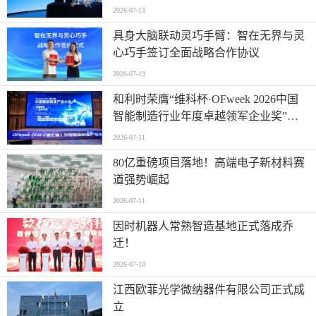
2026-07-13
具身大脑联动灵巧手臂：智在无界与灵
心巧手签订全面战略合作协议
2026-07-13
和利时荣膺“维科杯·OFweek 2026中国
智能制造行业年度卓越领军企业奖”，
以自主创新实力引领智造新浪潮
2026-07-11
80亿重磅项目落地！高端电子新材料赛
道强势崛起
2026-07-11
因时机器人常熟智造基地正式落成乔
迁！
2026-07-10
江西欧菲光学微纳器件有限公司正式成
立