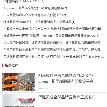
·
LS伺服电机APM-SB02ADK
(2)
·
Kepware 工业数据采集软件 及 常见问题解答
(2)
·
中国首款高血压介入治疗器械正式获批上市
(2)
·
维视教育大咖年终讲：打造智能制造人才培养体系
(1)
·
白鹤滩水电站全部机组投产发电 世界最大清洁能源走廊全面建成|将为建设新型能源体系、保障国家能源安全、实现“双碳”目标提供有力支撑
·
推好细分产业观察--物联网：2026年中国物联网市场规模接近3000亿美元 智慧工厂、智慧城市、智慧电网等将占60%以上
·
加大在用计量器具、试验检测设备的自动化、数字化改造力度|市场监管总局 工业和信息化部 关于促进企业计量能力提升的指导意见
·
全国首套自动化虚拟电厂系统在深圳试运行 功能匹敌大型电厂，已入选国际典型案例
·
自动化科技将在乡村振兴工作中大有作为|《关于做好2023年全面推进乡村振兴重点工作的意见》发布
相关推荐
柯马收购巴西仓储物流自动化企业
Invent，拓展端到端内部物流平台
2026-07-17
华胜天成全球品牌宣传片正式发布