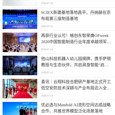
2026-07-16
SCIEX新建基地落地昌平，丹纳赫在京
布局第三座制造基地
2026-07-15
再获行业认可！格创东智荣膺OFweek
2026中国智能制造行业年度卓越领军企
业奖
2026-07-14
他山科技机器人幼儿园揭牌，携手萨顿
教授与生态伙伴，共启具身智能“启蒙
时代”
2026-07-13
喜讯｜云翔科技合肥研产基地正式开工
低空安防技术深耕与产业布局迈入全新
阶段
2026-07-13
优必选与Manifold AI流形空间达成战略
合作，共推世界模型泛化场景落地