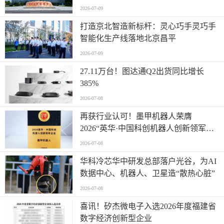
2026-07-09
打造京北智造新标杆：灵心巧手灵巧手
智能化生产线落地北京昌平
2026-07-09
27.11万台！图达通Q2出货同比增长
385%
2026-07-08
再获行业认可！墨甲机器人荣膺
2026“英华·中国科创机器人创新领军企
业”全产业链智能出海标杆
2026-07-08
华科冷芯华中研发总部落户光谷，为AI
数据中心、机器人、卫星造“散热心脏”
2026-07-08
喜讯！矽杰微电子入选2026年度福建省
数字经济创新型企业