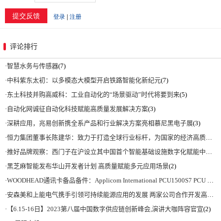
评论排行
·
智慧水务与传感器
(7)
·
中科紫东太初：以多模态大模型开启铁路智能化新纪元
(7)
·
东土科技并购高威科：工业自动化的“场景驱动”时代将要到来
(5)
·
自动化网诚征自动化科技赋能高质量发展解决方案
(3)
·
深耕应用，兆易创新携全系产品和行业解决方案亮相慕尼黑电子展
(3)
·
恒力集团董事长陈建华：致力于打造全球行业标杆，为国家的经济高质量发展贡献更大力量|上海电气集团党委书记、董事长吴磊来访
·
推好品牌观察：西门子在沪设立其中国首个智能基础设施数字化赋能中心
(2)
·
黑芝麻智能发布华山开发者计划 高质量赋能多元应用场景
(2)
·
WOODHEAD通讯卡备品备件：Applicom International PCU1500S7 PCU 1500 S7 V4.5.0
·
安森美和上能电气携手引领可持续能源应用的发展 两家公司合作开发高性能储能和太阳能组串式逆变器方案 以实现可持续的未来
·
【6.15-16日】2023第八届中国数字供应链创新峰会,演讲大咖阵容官宣
(2)