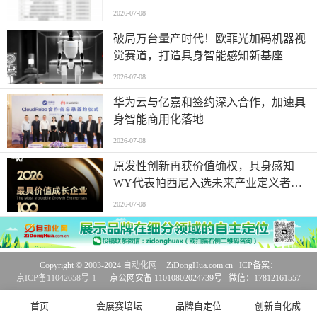
2026-07-08
破局万台量产时代！欧菲光加码机器视
觉赛道，打造具身智能感知新基座
2026-07-08
华为云与亿嘉和签约深入合作，加速具
身智能商用化落地
2026-07-08
原发性创新再获价值确权，具身感知
WY代表帕西尼入选未来产业定义者榜
单
2026-07-08
Copyright © 2003-2024
自动化网
ZiDongHua.com.cn ICP备案：
京ICP备11042658号-1
京公网安备 11010802024739号 微信：17812161557
首页
会展赛培坛
品牌自定位
创新自化成