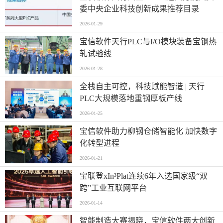
委中央企业科技创新成果推荐目录
2026-01-29
宝信软件天行PLC与I/O模块装备宝钢热
轧试验线
2026-01-28
全栈自主可控，科技赋能智造 | 天行
PLC大规模落地重钢厚板产线
2026-01-25
宝信软件助力柳钢仓储智能化 加快数字
化转型进程
2026-01-21
宝联登xIn³Plat连续6年入选国家级“双
跨”工业互联网平台
2026-01-14
智能制造大赛揭晓，宝信软件两大创新