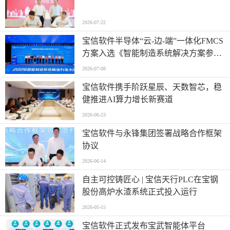
2026-07-22
宝信软件半导体“云-边-端”一体化FMCS
方案入选《智能制造系统解决方案参考
目录（2026）》
2026-07-08
宝信软件携手阶跃星辰、天数智芯，稳
健推进AI算力增长新赛道
2026-06-23
宝信软件与永锋集团签署战略合作框架
协议
2026-06-14
自主可控铸匠心 | 宝信天行PLC在宝钢
股份高炉水渣系统正式投入运行
2026-05-15
宝信软件正式发布宝武智能体平台