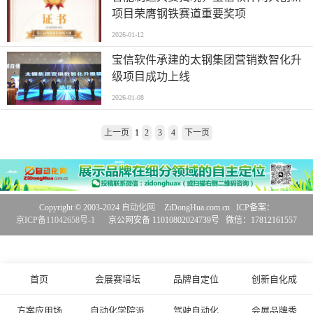
项目荣膺钢铁赛道重要奖项
2026-01-12
宝信软件承建的太钢集团营销数智化升
级项目成功上线
2026-01-08
上一页
1
2
3
4
下一页
Copyright © 2003-2024
自动化网
ZiDongHua.com.cn ICP备案：
京ICP备11042658号-1
京公网安备 11010802024739号 微信：17812161557
首页
会展赛培坛
品牌自定位
创新自化成
方案应用场
自动化学院派
驾驶自动化
会展品牌秀