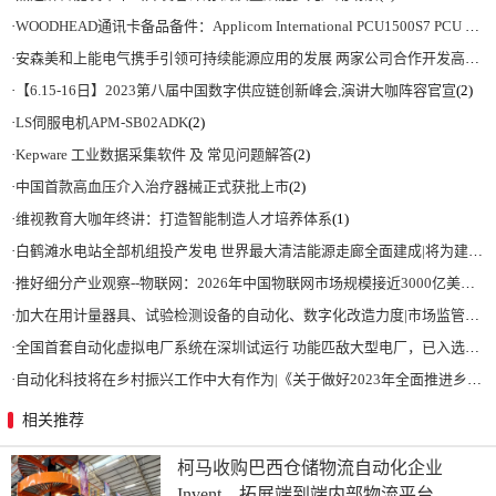
·
WOODHEAD通讯卡备品备件：Applicom International PCU1500S7 PCU 1500 S7 V4.5.0
·
安森美和上能电气携手引领可持续能源应用的发展 两家公司合作开发高性能储能和太阳能组串式逆变器方案 以实现可持续的未来
·
【6.15-16日】2023第八届中国数字供应链创新峰会,演讲大咖阵容官宣
(2)
·
LS伺服电机APM-SB02ADK
(2)
·
Kepware 工业数据采集软件 及 常见问题解答
(2)
·
中国首款高血压介入治疗器械正式获批上市
(2)
·
维视教育大咖年终讲：打造智能制造人才培养体系
(1)
·
白鹤滩水电站全部机组投产发电 世界最大清洁能源走廊全面建成|将为建设新型能源体系、保障国家能源安全、实现“双碳”目标提供有力支撑
·
推好细分产业观察--物联网：2026年中国物联网市场规模接近3000亿美元 智慧工厂、智慧城市、智慧电网等将占60%以上
·
加大在用计量器具、试验检测设备的自动化、数字化改造力度|市场监管总局 工业和信息化部 关于促进企业计量能力提升的指导意见
·
全国首套自动化虚拟电厂系统在深圳试运行 功能匹敌大型电厂，已入选国际典型案例
·
自动化科技将在乡村振兴工作中大有作为|《关于做好2023年全面推进乡村振兴重点工作的意见》发布
相关推荐
柯马收购巴西仓储物流自动化企业
Invent，拓展端到端内部物流平台