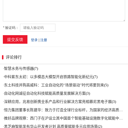
评论排行
·
智慧水务与传感器
(7)
·
中科紫东太初：以多模态大模型开启铁路智能化新纪元
(7)
·
东土科技并购高威科：工业自动化的“场景驱动”时代将要到来
(5)
·
自动化网诚征自动化科技赋能高质量发展解决方案
(3)
·
深耕应用，兆易创新携全系产品和行业解决方案亮相慕尼黑电子展
(3)
·
恒力集团董事长陈建华：致力于打造全球行业标杆，为国家的经济高质量发展贡献更大力量|上海电气集团党委书记、董事长吴磊来访
·
推好品牌观察：西门子在沪设立其中国首个智能基础设施数字化赋能中心
(2)
·
黑芝麻智能发布华山开发者计划 高质量赋能多元应用场景
(2)