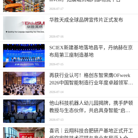
2026-07-17
华胜天成全球品牌宣传片正式发布
2026-07-16
SCIEX新建基地落地昌平，丹纳赫在京
布局第三座制造基地
2026-07-15
再获行业认可！格创东智荣膺OFweek
2026中国智能制造行业年度卓越领军企
业奖
2026-07-14
他山科技机器人幼儿园揭牌，携手萨顿
教授与生态伙伴，共启具身智能“启蒙
时代”
2026-07-13
喜讯｜云翔科技合肥研产基地正式开工