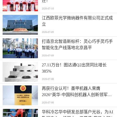
迁！
2026-07-10
江西欧菲光学微纳器件有限公司正式成
立
2026-07-09
打造京北智造新标杆：灵心巧手灵巧手
智能化生产线落地北京昌平
2026-07-09
27.11万台！图达通Q2出货同比增长
385%
2026-07-08
再获行业认可！墨甲机器人荣膺
2026“英华·中国科创机器人创新领军企
业”全产业链智能出海标杆
2026-07-08
华科冷芯华中研发总部落户光谷，为AI