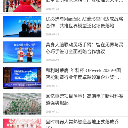
低空安防技术深耕与产业布局迈入全新
阶段
2026-07-13
优必选与Manifold AI流形空间达成战略
合作，共推世界模型泛化场景落地
2026-07-13
具身大脑联动灵巧手臂：智在无界与灵
心巧手签订全面战略合作协议
2026-07-13
和利时荣膺“维科杯·OFweek 2026中国
智能制造行业年度卓越领军企业奖”，
以自主创新实力引领智造新浪潮
2026-07-11
80亿重磅项目落地！高端电子新材料赛
道强势崛起
2026-07-11
因时机器人常熟智造基地正式落成乔