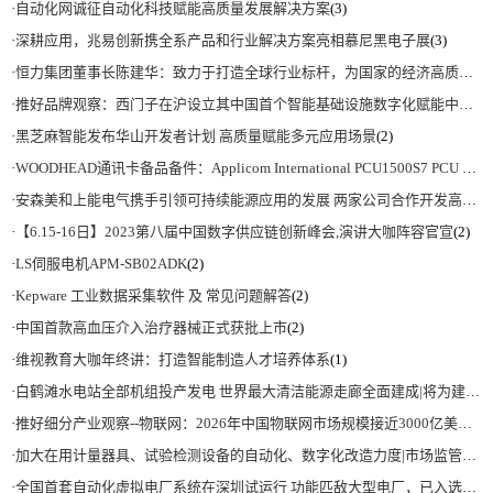
·
自动化网诚征自动化科技赋能高质量发展解决方案
(3)
·
深耕应用，兆易创新携全系产品和行业解决方案亮相慕尼黑电子展
(3)
·
恒力集团董事长陈建华：致力于打造全球行业标杆，为国家的经济高质量发展贡献更大力量|上海电气集团党委书记、董事长吴磊来访
·
推好品牌观察：西门子在沪设立其中国首个智能基础设施数字化赋能中心
(2)
·
黑芝麻智能发布华山开发者计划 高质量赋能多元应用场景
(2)
·
WOODHEAD通讯卡备品备件：Applicom International PCU1500S7 PCU 1500 S7 V4.5.0
·
安森美和上能电气携手引领可持续能源应用的发展 两家公司合作开发高性能储能和太阳能组串式逆变器方案 以实现可持续的未来
·
【6.15-16日】2023第八届中国数字供应链创新峰会,演讲大咖阵容官宣
(2)
·
LS伺服电机APM-SB02ADK
(2)
·
Kepware 工业数据采集软件 及 常见问题解答
(2)
·
中国首款高血压介入治疗器械正式获批上市
(2)
·
维视教育大咖年终讲：打造智能制造人才培养体系
(1)
·
白鹤滩水电站全部机组投产发电 世界最大清洁能源走廊全面建成|将为建设新型能源体系、保障国家能源安全、实现“双碳”目标提供有力支撑
·
推好细分产业观察--物联网：2026年中国物联网市场规模接近3000亿美元 智慧工厂、智慧城市、智慧电网等将占60%以上
·
加大在用计量器具、试验检测设备的自动化、数字化改造力度|市场监管总局 工业和信息化部 关于促进企业计量能力提升的指导意见
·
全国首套自动化虚拟电厂系统在深圳试运行 功能匹敌大型电厂，已入选国际典型案例