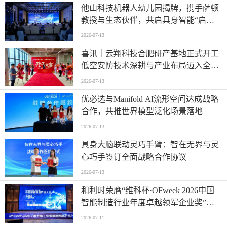
他山科技机器人幼儿园揭牌，携手萨顿
教授与生态伙伴，共启具身智能“启蒙
时代”
2026-07-13
喜讯｜云翔科技合肥研产基地正式开工
低空安防技术深耕与产业布局迈入全新
阶段
2026-07-13
优必选与Manifold AI流形空间达成战略
合作，共推世界模型泛化场景落地
2026-07-13
具身大脑联动灵巧手臂：智在无界与灵
心巧手签订全面战略合作协议
2026-07-13
和利时荣膺“维科杯·OFweek 2026中国
智能制造行业年度卓越领军企业奖”，
以自主创新实力引领智造新浪潮
2026-07-11