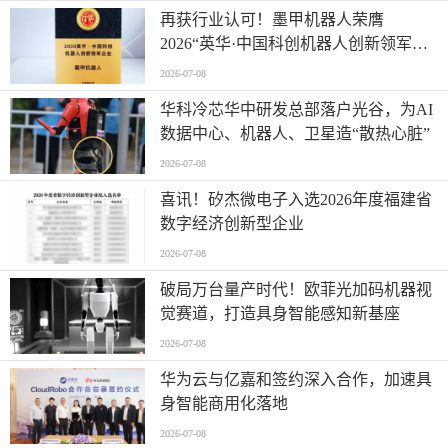
再获行业认可！墨甲机器人荣膺
2026“英华·中国科创机器人创新领军企
业”全产业链智能出海标杆
2026-07-08
华科冷芯华中研发总部落户光谷，为AI
数据中心、机器人、卫星造“散热心脏”
2026-07-08
喜讯！矽杰微电子入选2026年度福建省
数字经济创新型企业
2026-07-08
破局万台量产时代！欧菲光加码机器视
觉赛道，打造具身智能感知新基座
2026-07-08
华为云与亿嘉和签约深入合作，加速具
身智能商用化落地
2026-07-08