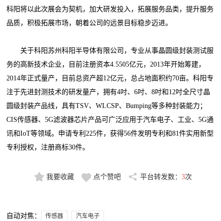
科阳将以此次展会为契机，加大研发投入，拓展服务品类，提升服务
品质，积极拓展市场，朝着公司的远景目标稳步迈进。
关于科阳苏州科阳半导体有限公司，专业从事晶圆级封装测试服
务的高新技术企业，目前注册资本4.5505亿元，2013年开始筹建，
2014年正式量产，目前总资产超12亿元，总占地面积约70亩。科阳专
注于先进封测技术的研发量产，拥有4吋、6吋、8吋和12吋全尺寸晶
圆级封装产品线，具有TSV、WLCSP、Bumping等多种封装能力；
CIS传感器、5G滤波器芯片产品可广泛应用于汽车电子、工业、5G通
讯和IoT等领域。申请专利225件，获得56件发明专利和81件实用新型
专利授权，注册商标30件。
我要收藏
点个赞吧
平台转发数：
3
次
自动对焦：
传感器
汽车电子