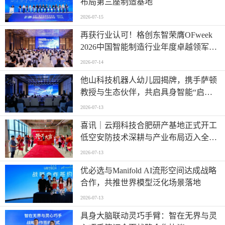
布局第三座制造基地
2026-07-15
再获行业认可！格创东智荣膺OFweek
2026中国智能制造行业年度卓越领军企
业奖
2026-07-14
他山科技机器人幼儿园揭牌，携手萨顿
教授与生态伙伴，共启具身智能“启蒙
时代”
2026-07-13
喜讯｜云翔科技合肥研产基地正式开工
低空安防技术深耕与产业布局迈入全新
阶段
2026-07-13
优必选与Manifold AI流形空间达成战略
合作，共推世界模型泛化场景落地
2026-07-13
具身大脑联动灵巧手臂：智在无界与灵