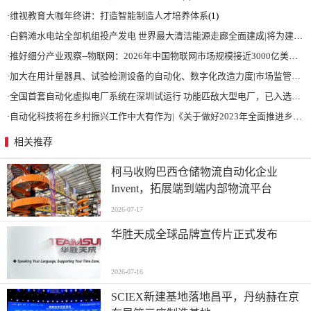
·
维视教育大咖年终讲：打造智能制造人才培养体系
(1)
·
白鹤滩水电站全部机组投产发电 世界最大清洁能源走廊全面建成|将为建设新型能源体系、保障国家能源安全、实现“双碳”目标提供有力支撑
·
推好细分产业观察--物联网：2026年中国物联网市场规模接近3000亿美元 智慧工厂、智慧城市、智慧电网等将占60%以上
·
加大在用计量器具、试验检测设备的自动化、数字化改造力度|市场监管总局 工业和信息化部 关于促进企业计量能力提升的指导意见
·
全国首套自动化虚拟电厂系统在深圳试运行 功能匹敌大型电厂，已入选国际典型案例
·
自动化科技将在乡村振兴工作中大有作为|《关于做好2023年全面推进乡村振兴重点工作的意见》发布
相关推荐
柯马收购巴西仓储物流自动化企业
Invent，拓展端到端内部物流平台
2026-07-17
华胜天成全球品牌宣传片正式发布
2026-07-16
SCIEX新建基地落地昌平，丹纳赫在京