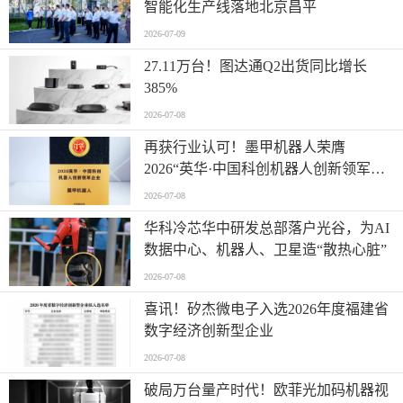
智能化生产线落地北京昌平
2026-07-09
27.11万台！图达通Q2出货同比增长
385%
2026-07-08
再获行业认可！墨甲机器人荣膺
2026“英华·中国科创机器人创新领军企
业”全产业链智能出海标杆
2026-07-08
华科冷芯华中研发总部落户光谷，为AI
数据中心、机器人、卫星造“散热心脏”
2026-07-08
喜讯！矽杰微电子入选2026年度福建省
数字经济创新型企业
2026-07-08
破局万台量产时代！欧菲光加码机器视