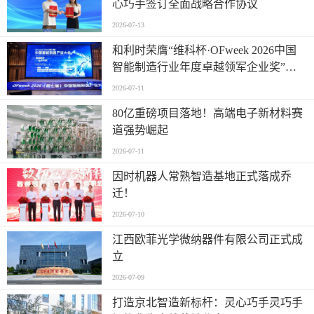
心巧手签订全面战略合作协议
2026-07-13
和利时荣膺“维科杯·OFweek 2026中国
智能制造行业年度卓越领军企业奖”，
以自主创新实力引领智造新浪潮
2026-07-11
80亿重磅项目落地！高端电子新材料赛
道强势崛起
2026-07-11
因时机器人常熟智造基地正式落成乔
迁！
2026-07-10
江西欧菲光学微纳器件有限公司正式成
立
2026-07-09
打造京北智造新标杆：灵心巧手灵巧手