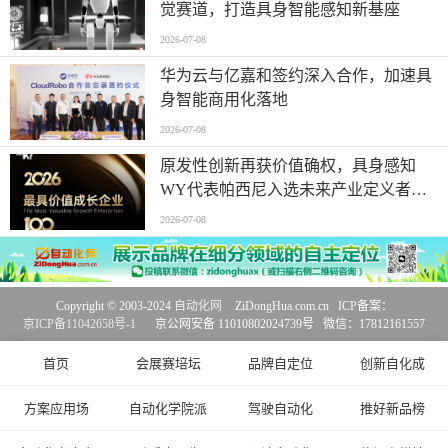
觉赛道，打造具身智能感知新基座
2026-07-08
华为云与亿嘉和签约深入合作，加速具
身智能商用化落地
2026-07-08
原发性创新再获价值确权，具身感知
WY代表帕西尼入选未来产业定义者榜
单
2026-07-08
Copyright © 2003-2024
自动化网
ZiDongHua.com.cn ICP备案：
京ICP备11042658号-1
京公网安备 11010802024739号 微信：17812161557
首页
会展赛培坛
品牌自定位
创新自化成
方案应用场
自动化学院派
驾驶自动化
推好新品榜