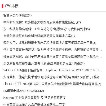
评论排行
·
智慧水务与传感器
(7)
·
中科紫东太初：以多模态大模型开启铁路智能化新纪元
(7)
·
东土科技并购高威科：工业自动化的“场景驱动”时代将要到来
(5)
·
自动化网诚征自动化科技赋能高质量发展解决方案
(3)
·
深耕应用，兆易创新携全系产品和行业解决方案亮相慕尼黑电子展
(3)
·
恒力集团董事长陈建华：致力于打造全球行业标杆，为国家的经济高质量发展贡献更大力量|上海电气集团党委书记、董事长吴磊来访
·
推好品牌观察：西门子在沪设立其中国首个智能基础设施数字化赋能中心
(2)
·
黑芝麻智能发布华山开发者计划 高质量赋能多元应用场景
(2)
·
WOODHEAD通讯卡备品备件：Applicom International PCU1500S7 PCU 1500 S7 V4.5.0
·
安森美和上能电气携手引领可持续能源应用的发展 两家公司合作开发高性能储能和太阳能组串式逆变器方案 以实现可持续的未来
·
【6.15-16日】2023第八届中国数字供应链创新峰会,演讲大咖阵容官宣
(2)
·
LS伺服电机APM-SB02ADK
(2)
·
Kepware 工业数据采集软件 及 常见问题解答
(2)
·
中国首款高血压介入治疗器械正式获批上市
(2)