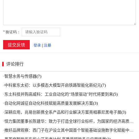
评论排行
·
智慧水务与传感器
(7)
·
中科紫东太初：以多模态大模型开启铁路智能化新纪元
(7)
·
东土科技并购高威科：工业自动化的“场景驱动”时代将要到来
(5)
·
自动化网诚征自动化科技赋能高质量发展解决方案
(3)
·
深耕应用，兆易创新携全系产品和行业解决方案亮相慕尼黑电子展
(3)
·
恒力集团董事长陈建华：致力于打造全球行业标杆，为国家的经济高质量发展贡献更大力量|上海电气集团党委书记、董事长吴磊来访
·
推好品牌观察：西门子在沪设立其中国首个智能基础设施数字化赋能中心
(2)