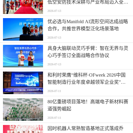
低空安防技术深耕与产业布局迈入全新
阶段
2026-07-13
优必选与Manifold AI流形空间达成战略
合作，共推世界模型泛化场景落地
2026-07-13
具身大脑联动灵巧手臂：智在无界与灵
心巧手签订全面战略合作协议
2026-07-13
和利时荣膺“维科杯·OFweek 2026中国
智能制造行业年度卓越领军企业奖”，
以自主创新实力引领智造新浪潮
2026-07-11
80亿重磅项目落地！高端电子新材料赛
道强势崛起
2026-07-11
因时机器人常熟智造基地正式落成乔