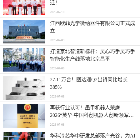
迁！
2026-07-10
江西欧菲光学微纳器件有限公司正式成
立
2026-07-09
打造京北智造新标杆：灵心巧手灵巧手
智能化生产线落地北京昌平
2026-07-09
27.11万台！图达通Q2出货同比增长
385%
2026-07-08
再获行业认可！墨甲机器人荣膺
2026“英华·中国科创机器人创新领军企
业”全产业链智能出海标杆
2026-07-08
华科冷芯华中研发总部落户光谷，为AI