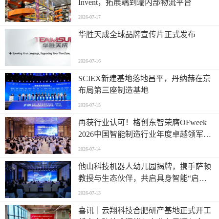
Invent，拓展端到端内部物流平台
2026-07-17
华胜天成全球品牌宣传片正式发布
2026-07-16
SCIEX新建基地落地昌平，丹纳赫在京
布局第三座制造基地
2026-07-15
再获行业认可！格创东智荣膺OFweek
2026中国智能制造行业年度卓越领军企
业奖
2026-07-14
他山科技机器人幼儿园揭牌，携手萨顿
教授与生态伙伴，共启具身智能“启蒙
时代”
2026-07-13
喜讯｜云翔科技合肥研产基地正式开工