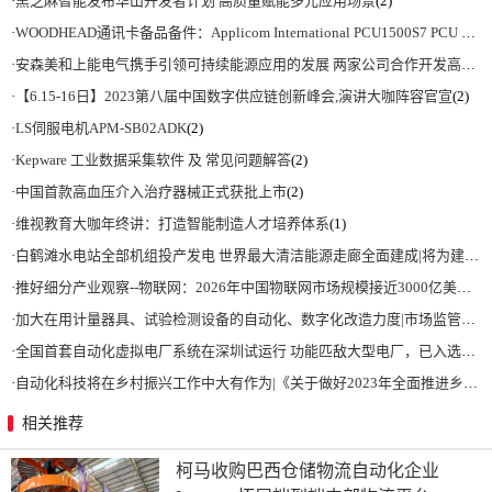
·
黑芝麻智能发布华山开发者计划 高质量赋能多元应用场景
(2)
·
WOODHEAD通讯卡备品备件：Applicom International PCU1500S7 PCU 1500 S7 V4.5.0
·
安森美和上能电气携手引领可持续能源应用的发展 两家公司合作开发高性能储能和太阳能组串式逆变器方案 以实现可持续的未来
·
【6.15-16日】2023第八届中国数字供应链创新峰会,演讲大咖阵容官宣
(2)
·
LS伺服电机APM-SB02ADK
(2)
·
Kepware 工业数据采集软件 及 常见问题解答
(2)
·
中国首款高血压介入治疗器械正式获批上市
(2)
·
维视教育大咖年终讲：打造智能制造人才培养体系
(1)
·
白鹤滩水电站全部机组投产发电 世界最大清洁能源走廊全面建成|将为建设新型能源体系、保障国家能源安全、实现“双碳”目标提供有力支撑
·
推好细分产业观察--物联网：2026年中国物联网市场规模接近3000亿美元 智慧工厂、智慧城市、智慧电网等将占60%以上
·
加大在用计量器具、试验检测设备的自动化、数字化改造力度|市场监管总局 工业和信息化部 关于促进企业计量能力提升的指导意见
·
全国首套自动化虚拟电厂系统在深圳试运行 功能匹敌大型电厂，已入选国际典型案例
·
自动化科技将在乡村振兴工作中大有作为|《关于做好2023年全面推进乡村振兴重点工作的意见》发布
相关推荐
柯马收购巴西仓储物流自动化企业