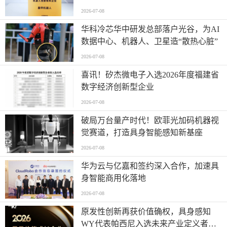
业”全产业链智能出海标杆
2026-07-08
华科冷芯华中研发总部落户光谷，为AI
数据中心、机器人、卫星造“散热心脏”
2026-07-08
喜讯！矽杰微电子入选2026年度福建省
数字经济创新型企业
2026-07-08
破局万台量产时代！欧菲光加码机器视
觉赛道，打造具身智能感知新基座
2026-07-08
华为云与亿嘉和签约深入合作，加速具
身智能商用化落地
2026-07-08
原发性创新再获价值确权，具身感知
WY代表帕西尼入选未来产业定义者榜