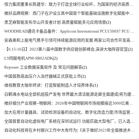
·
恒力集团董事长陈建华：致力于打造全球行业标杆，为国家的经济高质量发展贡献更大力量|上海电气集团党委书记、董事长吴磊来访
·
推好品牌观察：西门子在沪设立其中国首个智能基础设施数字化赋能中心
(2)
·
黑芝麻智能发布华山开发者计划 高质量赋能多元应用场景
(2)
·
WOODHEAD通讯卡备品备件：Applicom International PCU1500S7 PCU 1500 S7 V4.5.0
·
安森美和上能电气携手引领可持续能源应用的发展 两家公司合作开发高性能储能和太阳能组串式逆变器方案 以实现可持续的未来
·
【6.15-16日】2023第八届中国数字供应链创新峰会,演讲大咖阵容官宣
(2)
·
LS伺服电机APM-SB02ADK
(2)
·
Kepware 工业数据采集软件 及 常见问题解答
(2)
·
中国首款高血压介入治疗器械正式获批上市
(2)
·
维视教育大咖年终讲：打造智能制造人才培养体系
(1)
·
白鹤滩水电站全部机组投产发电 世界最大清洁能源走廊全面建成|将为建设新型能源体系、保障国家能源安全、实现“双碳”目标提供有力支撑
·
推好细分产业观察--物联网：2026年中国物联网市场规模接近3000亿美元 智慧工厂、智慧城市、智慧电网等将占60%以上
·
加大在用计量器具、试验检测设备的自动化、数字化改造力度|市场监管总局 工业和信息化部 关于促进企业计量能力提升的指导意见
·
全国首套自动化虚拟电厂系统在深圳试运行 功能匹敌大型电厂，已入选国际典型案例
·
自动化科技将在乡村振兴工作中大有作为|《关于做好2023年全面推进乡村振兴重点工作的意见》发布