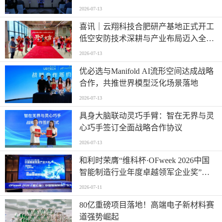
时代”
2026-07-13
喜讯｜云翔科技合肥研产基地正式开工
低空安防技术深耕与产业布局迈入全新
阶段
2026-07-13
优必选与Manifold AI流形空间达成战略
合作，共推世界模型泛化场景落地
2026-07-13
具身大脑联动灵巧手臂：智在无界与灵
心巧手签订全面战略合作协议
2026-07-13
和利时荣膺“维科杯·OFweek 2026中国
智能制造行业年度卓越领军企业奖”，
以自主创新实力引领智造新浪潮
2026-07-11
80亿重磅项目落地！高端电子新材料赛
道强势崛起