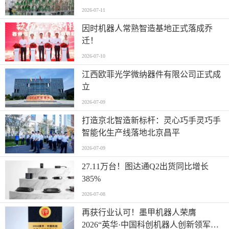
2026-07-11
因时机器人常熟智造基地正式落成乔
迁！
2026-07-10
江西欧菲光学微纳器件有限公司正式成
立
2026-07-09
打造京北智造新标杆：灵心巧手灵巧手
智能化生产线落地北京昌平
2026-07-09
27.11万台！图达通Q2出货同比增长
385%
2026-07-08
再获行业认可！墨甲机器人荣膺
2026“英华·中国科创机器人创新领军企