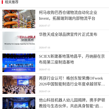
相关推荐
柯马收购巴西仓储物流自动化企业
Invent，拓展端到端内部物流平台
2026-07-17
华胜天成全球品牌宣传片正式发布
2026-07-16
SCIEX新建基地落地昌平，丹纳赫在京
布局第三座制造基地
2026-07-15
再获行业认可！格创东智荣膺OFweek
2026中国智能制造行业年度卓越领军企
业奖
2026-07-14
他山科技机器人幼儿园揭牌，携手萨顿
教授与生态伙伴，共启具身智能“启蒙