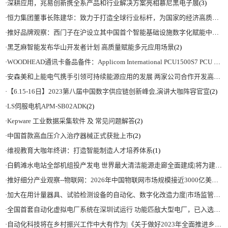
·
深耕应用，兆易创新携全系产品和行业解决方案亮相慕尼黑电子展
(3)
·
恒力集团董事长陈建华：致力于打造全球行业标杆，为国家的经济高质量发展贡献更大力量|上海电气集团党委书记、董事长吴磊来访
·
推好品牌观察：西门子在沪设立其中国首个智能基础设施数字化赋能中心
(2)
·
黑芝麻智能发布华山开发者计划 高质量赋能多元应用场景
(2)
·
WOODHEAD通讯卡备品备件：Applicom International PCU1500S7 PCU 1500 S7 V4.5.0
·
安森美和上能电气携手引领可持续能源应用的发展 两家公司合作开发高性能储能和太阳能组串式逆变器方案 以实现可持续的未来
·
【6.15-16日】2023第八届中国数字供应链创新峰会,演讲大咖阵容官宣
(2)
·
LS伺服电机APM-SB02ADK
(2)
·
Kepware 工业数据采集软件 及 常见问题解答
(2)
·
中国首款高血压介入治疗器械正式获批上市
(2)
·
维视教育大咖年终讲：打造智能制造人才培养体系
(1)
·
白鹤滩水电站全部机组投产发电 世界最大清洁能源走廊全面建成|将为建设新型能源体系、保障国家能源安全、实现“双碳”目标提供有力支撑
·
推好细分产业观察--物联网：2026年中国物联网市场规模接近3000亿美元 智慧工厂、智慧城市、智慧电网等将占60%以上
·
加大在用计量器具、试验检测设备的自动化、数字化改造力度|市场监管总局 工业和信息化部 关于促进企业计量能力提升的指导意见
·
全国首套自动化虚拟电厂系统在深圳试运行 功能匹敌大型电厂，已入选国际典型案例
·
自动化科技将在乡村振兴工作中大有作为|《关于做好2023年全面推进乡村振兴重点工作的意见》发布