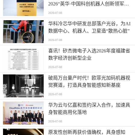
2026“英华·中国科创机器人创新领军企
业”全产业链智能出海标杆
2026-07-08
华科冷芯华中研发总部落户光谷，为AI
数据中心、机器人、卫星造“散热心脏”
2026-07-08
喜讯！矽杰微电子入选2026年度福建省
数字经济创新型企业
2026-07-08
破局万台量产时代！欧菲光加码机器视
觉赛道，打造具身智能感知新基座
2026-07-08
华为云与亿嘉和签约深入合作，加速具
身智能商用化落地
2026-07-08
原发性创新再获价值确权，具身感知