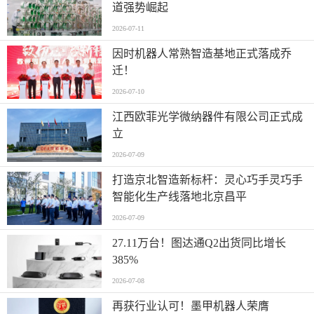
道强势崛起
2026-07-11
因时机器人常熟智造基地正式落成乔
迁！
2026-07-10
江西欧菲光学微纳器件有限公司正式成
立
2026-07-09
打造京北智造新标杆：灵心巧手灵巧手
智能化生产线落地北京昌平
2026-07-09
27.11万台！图达通Q2出货同比增长
385%
2026-07-08
再获行业认可！墨甲机器人荣膺