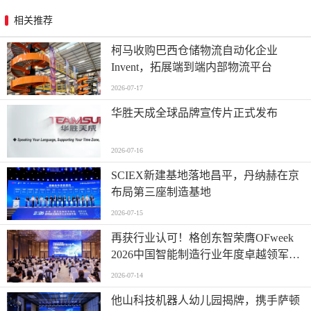
相关推荐
柯马收购巴西仓储物流自动化企业
Invent，拓展端到端内部物流平台
2026-07-17
华胜天成全球品牌宣传片正式发布
2026-07-16
SCIEX新建基地落地昌平，丹纳赫在京
布局第三座制造基地
2026-07-15
再获行业认可！格创东智荣膺OFweek
2026中国智能制造行业年度卓越领军企
业奖
2026-07-14
他山科技机器人幼儿园揭牌，携手萨顿