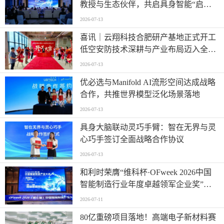
教授与生态伙伴，共启具身智能“启蒙
时代”
2026-07-13
喜讯｜云翔科技合肥研产基地正式开工
低空安防技术深耕与产业布局迈入全新
阶段
2026-07-13
优必选与Manifold AI流形空间达成战略
合作，共推世界模型泛化场景落地
2026-07-13
具身大脑联动灵巧手臂：智在无界与灵
心巧手签订全面战略合作协议
2026-07-13
和利时荣膺“维科杯·OFweek 2026中国
智能制造行业年度卓越领军企业奖”，
以自主创新实力引领智造新浪潮
2026-07-11
80亿重磅项目落地！高端电子新材料赛