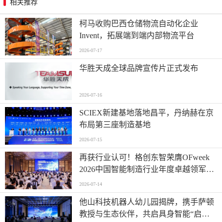
相关推荐
柯马收购巴西仓储物流自动化企业
Invent，拓展端到端内部物流平台
2026-07-17
华胜天成全球品牌宣传片正式发布
2026-07-16
SCIEX新建基地落地昌平，丹纳赫在京
布局第三座制造基地
2026-07-15
再获行业认可！格创东智荣膺OFweek
2026中国智能制造行业年度卓越领军企
业奖
2026-07-14
他山科技机器人幼儿园揭牌，携手萨顿
教授与生态伙伴，共启具身智能“启蒙