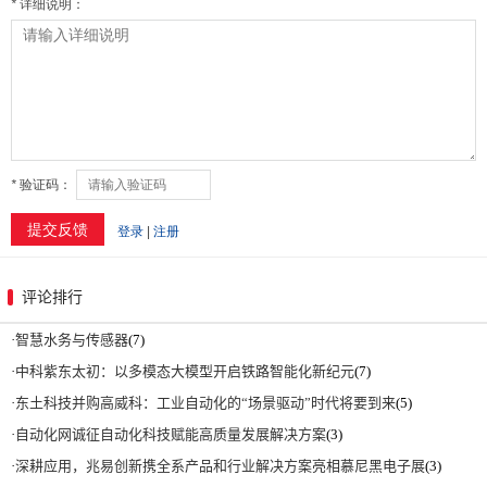
评论排行
·
智慧水务与传感器
(7)
·
中科紫东太初：以多模态大模型开启铁路智能化新纪元
(7)
·
东土科技并购高威科：工业自动化的“场景驱动”时代将要到来
(5)
·
自动化网诚征自动化科技赋能高质量发展解决方案
(3)
·
深耕应用，兆易创新携全系产品和行业解决方案亮相慕尼黑电子展
(3)