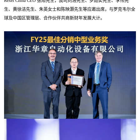
Rexel China CEO 张旭先生，我司刘浩先生、罗勋实先生、李伟先
生、黄徐洁先生、朱英女士和陈映灏先生等应邀出席，与罗克韦尔全
球及中国区管理层、合作伙伴共商新财年发展大计。