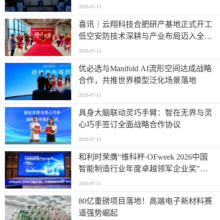
时代”
2026-07-13
喜讯｜云翔科技合肥研产基地正式开工
低空安防技术深耕与产业布局迈入全新
阶段
2026-07-13
优必选与Manifold AI流形空间达成战略
合作，共推世界模型泛化场景落地
2026-07-13
具身大脑联动灵巧手臂：智在无界与灵
心巧手签订全面战略合作协议
2026-07-13
和利时荣膺“维科杯·OFweek 2026中国
智能制造行业年度卓越领军企业奖”，
以自主创新实力引领智造新浪潮
2026-07-11
80亿重磅项目落地！高端电子新材料赛
道强势崛起