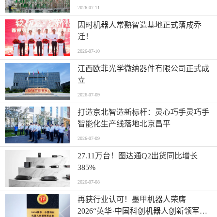
2026-07-11
因时机器人常熟智造基地正式落成乔
迁！
2026-07-10
江西欧菲光学微纳器件有限公司正式成
立
2026-07-09
打造京北智造新标杆：灵心巧手灵巧手
智能化生产线落地北京昌平
2026-07-09
27.11万台！图达通Q2出货同比增长
385%
2026-07-08
再获行业认可！墨甲机器人荣膺
2026“英华·中国科创机器人创新领军企