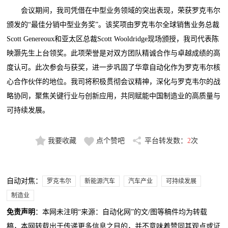
会议期间，我司凭借在中型业务领域的突出表现，荣获罗克韦尔
颁发的“最佳分销中型业务奖”。该奖项由罗克韦尔全球销售业务总裁
Scott Genereoux和亚太区总裁Scott Wooldridge现场颁授，我司代表陈
映灏先生上台领奖。此项荣誉是对双方团队精诚合作与卓越成绩的高
度认可。此次参会与获奖，进一步巩固了华章自动化作为罗克韦尔核
心合作伙伴的地位。我司将积极贯彻会议精神，深化与罗克韦尔的战
略协同，聚焦关键行业与创新应用，共同赋能中国制造业的高质量与
可持续发展。
我要收藏
点个赞吧
平台转发数：
2
次
自动对焦：
罗克韦尔
新能源汽车
汽车产业
可持续发展
制造业
免责声明
：本网未注明“来源：自动化网”的文/图等稿件均为转载
稿，本网转载出于传递更多信息之目的，并不意味着赞同其观点或证