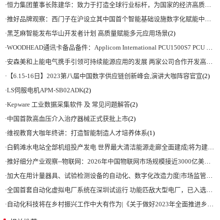
·
恒力集团董事长陈建华：致力于打造全球行业标杆，为国家的经济高质量发展贡献更大力量|上海电气集团党委书记、董事长吴磊来访
·
推好品牌观察：西门子在沪设立其中国首个智能基础设施数字化赋能中心
(2)
·
黑芝麻智能发布华山开发者计划 高质量赋能多元应用场景
(2)
·
WOODHEAD通讯卡备品备件：Applicom International PCU1500S7 PCU 1500 S7 V4.5.0
·
安森美和上能电气携手引领可持续能源应用的发展 两家公司合作开发高性能储能和太阳能组串式逆变器方案 以实现可持续的未来
·
【6.15-16日】2023第八届中国数字供应链创新峰会,演讲大咖阵容官宣
(2)
·
LS伺服电机APM-SB02ADK
(2)
·
Kepware 工业数据采集软件 及 常见问题解答
(2)
·
中国首款高血压介入治疗器械正式获批上市
(2)
·
维视教育大咖年终讲：打造智能制造人才培养体系
(1)
·
白鹤滩水电站全部机组投产发电 世界最大清洁能源走廊全面建成|将为建设新型能源体系、保障国家能源安全、实现“双碳”目标提供有力支撑
·
推好细分产业观察--物联网：2026年中国物联网市场规模接近3000亿美元 智慧工厂、智慧城市、智慧电网等将占60%以上
·
加大在用计量器具、试验检测设备的自动化、数字化改造力度|市场监管总局 工业和信息化部 关于促进企业计量能力提升的指导意见
·
全国首套自动化虚拟电厂系统在深圳试运行 功能匹敌大型电厂，已入选国际典型案例
·
自动化科技将在乡村振兴工作中大有作为|《关于做好2023年全面推进乡村振兴重点工作的意见》发布