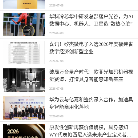
业”全产业链智能出海标杆
2026-07-08
华科冷芯华中研发总部落户光谷，为AI
数据中心、机器人、卫星造“散热心脏”
2026-07-08
喜讯！矽杰微电子入选2026年度福建省
数字经济创新型企业
2026-07-08
破局万台量产时代！欧菲光加码机器视
觉赛道，打造具身智能感知新基座
2026-07-08
华为云与亿嘉和签约深入合作，加速具
身智能商用化落地
2026-07-08
原发性创新再获价值确权，具身感知
WY代表帕西尼入选未来产业定义者榜