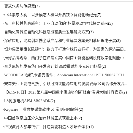
·
智慧水务与传感器
(7)
·
中科紫东太初：以多模态大模型开启铁路智能化新纪元
(7)
·
东土科技并购高威科：工业自动化的“场景驱动”时代将要到来
(5)
·
自动化网诚征自动化科技赋能高质量发展解决方案
(3)
·
深耕应用，兆易创新携全系产品和行业解决方案亮相慕尼黑电子展
(3)
·
恒力集团董事长陈建华：致力于打造全球行业标杆，为国家的经济高质量发展贡献更大力量|上海电气集团党委书记、董事长吴磊来访
·
推好品牌观察：西门子在沪设立其中国首个智能基础设施数字化赋能中心
(2)
·
黑芝麻智能发布华山开发者计划 高质量赋能多元应用场景
(2)
·
WOODHEAD通讯卡备品备件：Applicom International PCU1500S7 PCU 1500 S7 V4.5.0
·
安森美和上能电气携手引领可持续能源应用的发展 两家公司合作开发高性能储能和太阳能组串式逆变器方案 以实现可持续的未来
·
【6.15-16日】2023第八届中国数字供应链创新峰会,演讲大咖阵容官宣
(2)
·
LS伺服电机APM-SB02ADK
(2)
·
Kepware 工业数据采集软件 及 常见问题解答
(2)
·
中国首款高血压介入治疗器械正式获批上市
(2)
·
维视教育大咖年终讲：打造智能制造人才培养体系
(1)