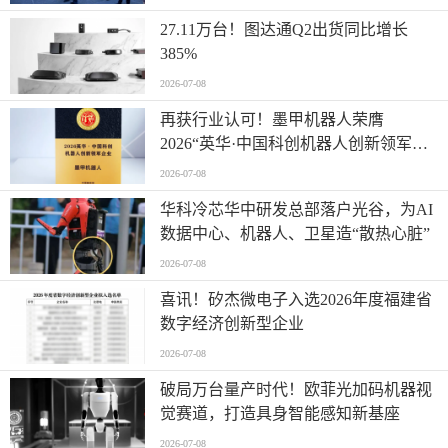
27.11万台！图达通Q2出货同比增长
385%
2026-07-08
再获行业认可！墨甲机器人荣膺
2026“英华·中国科创机器人创新领军企
业”全产业链智能出海标杆
2026-07-08
华科冷芯华中研发总部落户光谷，为AI
数据中心、机器人、卫星造“散热心脏”
2026-07-08
喜讯！矽杰微电子入选2026年度福建省
数字经济创新型企业
2026-07-08
破局万台量产时代！欧菲光加码机器视
觉赛道，打造具身智能感知新基座
2026-07-08