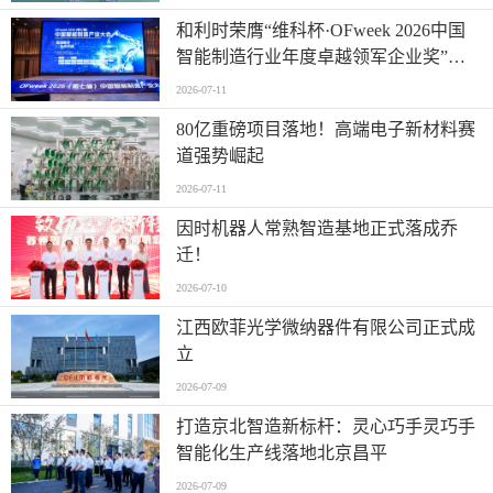
和利时荣膺“维科杯·OFweek 2026中国
智能制造行业年度卓越领军企业奖”，
以自主创新实力引领智造新浪潮
2026-07-11
80亿重磅项目落地！高端电子新材料赛
道强势崛起
2026-07-11
因时机器人常熟智造基地正式落成乔
迁！
2026-07-10
江西欧菲光学微纳器件有限公司正式成
立
2026-07-09
打造京北智造新标杆：灵心巧手灵巧手
智能化生产线落地北京昌平
2026-07-09