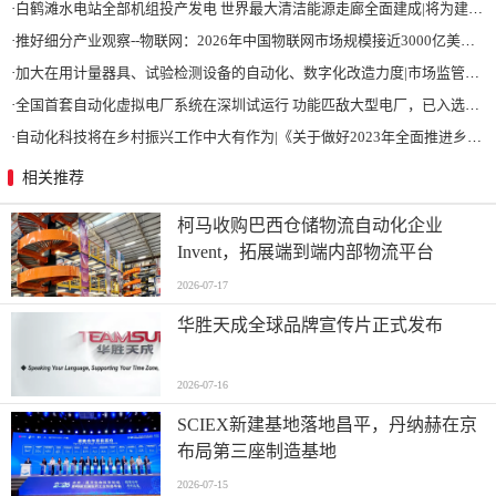
·
白鹤滩水电站全部机组投产发电 世界最大清洁能源走廊全面建成|将为建设新型能源体系、保障国家能源安全、实现“双碳”目标提供有力支撑
·
推好细分产业观察--物联网：2026年中国物联网市场规模接近3000亿美元 智慧工厂、智慧城市、智慧电网等将占60%以上
·
加大在用计量器具、试验检测设备的自动化、数字化改造力度|市场监管总局 工业和信息化部 关于促进企业计量能力提升的指导意见
·
全国首套自动化虚拟电厂系统在深圳试运行 功能匹敌大型电厂，已入选国际典型案例
·
自动化科技将在乡村振兴工作中大有作为|《关于做好2023年全面推进乡村振兴重点工作的意见》发布
相关推荐
柯马收购巴西仓储物流自动化企业
Invent，拓展端到端内部物流平台
2026-07-17
华胜天成全球品牌宣传片正式发布
2026-07-16
SCIEX新建基地落地昌平，丹纳赫在京
布局第三座制造基地
2026-07-15