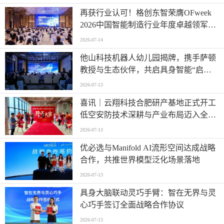
再获行业认可！格创东智荣膺OFweek
2026中国智能制造行业年度卓越领军企
业奖
2026-07-14
他山科技机器人幼儿园揭牌，携手萨顿
教授与生态伙伴，共启具身智能“启蒙
时代”
2026-07-13
喜讯｜云翔科技合肥研产基地正式开工
低空安防技术深耕与产业布局迈入全新
阶段
2026-07-13
优必选与Manifold AI流形空间达成战略
合作，共推世界模型泛化场景落地
2026-07-13
具身大脑联动灵巧手臂：智在无界与灵
心巧手签订全面战略合作协议
2026-07-13