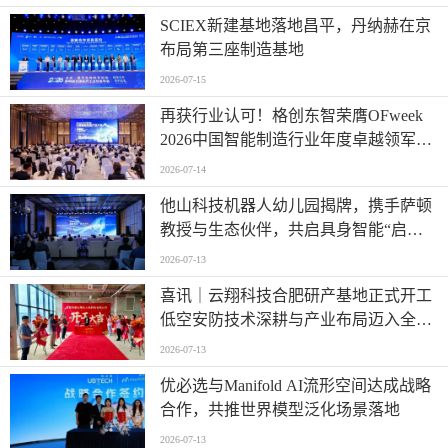
SCIEX新建基地落地昌平，丹纳赫在京
布局第三座制造基地
2026-07-15
再获行业认可！格创东智荣膺OFweek
2026中国智能制造行业年度卓越领军企
业奖
2026-07-14
他山科技机器人幼儿园揭牌，携手萨顿
教授与生态伙伴，共启具身智能“启蒙
时代”
2026-07-13
喜讯｜云翔科技合肥研产基地正式开工
低空安防技术深耕与产业布局迈入全新
阶段
2026-07-13
优必选与Manifold AI流形空间达成战略
合作，共推世界模型泛化场景落地
2026-07-13