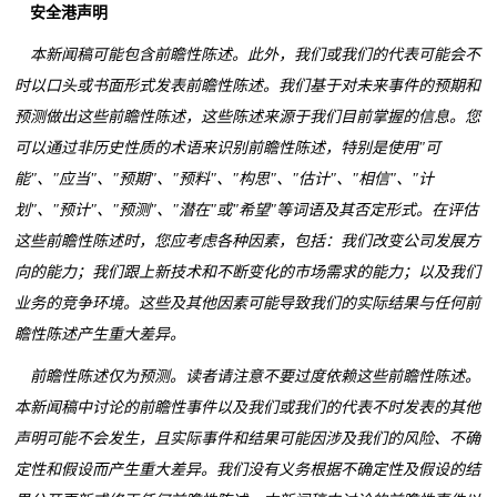
安全港声明
本新闻稿可能包含前瞻性陈述。此外，我们或我们的代表可能会不
时以口头或书面形式发表前瞻性陈述。我们基于对未来事件的预期和
预测做出这些前瞻性陈述，这些陈述来源于我们目前掌握的信息。您
可以通过非历史性质的术语来识别前瞻性陈述，特别是使用"可
能"、"应当"、"预期"、"预料"、"构思"、"估计"、"相信"、"计
划"、"预计"、"预测"、"潜在"或"希望"等词语及其否定形式。在评估
这些前瞻性陈述时，您应考虑各种因素，包括：我们改变公司发展方
向的能力；我们跟上新技术和不断变化的市场需求的能力；以及我们
业务的竞争环境。这些及其他因素可能导致我们的实际结果与任何前
瞻性陈述产生重大差异。
前瞻性陈述仅为预测。读者请注意不要过度依赖这些前瞻性陈述。
本新闻稿中讨论的前瞻性事件以及我们或我们的代表不时发表的其他
声明可能不会发生，且实际事件和结果可能因涉及我们的风险、不确
定性和假设而产生重大差异。我们没有义务根据不确定性及假设的结