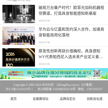
破局万台量产时代！欧菲光加码机器视
觉赛道，打造具身智能感知新基座
2026-07-08
华为云与亿嘉和签约深入合作，加速具
身智能商用化落地
2026-07-08
原发性创新再获价值确权，具身感知
WY代表帕西尼入选未来产业定义者榜
单
2026-07-08
Copyright © 2003-2024
自动化网
ZiDongHua.com.cn ICP备案：
京ICP备11042658号-1
京公网安备 11010802024739号 微信：17812161557
首页
会展赛培坛
品牌自定位
创新自化成