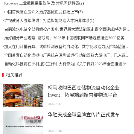
·
Kepware 工业数据采集软件 及 常见问题解答
(2)
·
中国首款高血压介入治疗器械正式获批上市
(2)
·
维视教育大咖年终讲：打造智能制造人才培养体系
(1)
·
白鹤滩水电站全部机组投产发电 世界最大清洁能源走廊全面建成|将为建设新型能源体系、保障国家能源安全、实现“双碳”目标提供有力支撑
·
推好细分产业观察--物联网：2026年中国物联网市场规模接近3000亿美元 智慧工厂、智慧城市、智慧电网等将占60%以上
·
加大在用计量器具、试验检测设备的自动化、数字化改造力度|市场监管总局 工业和信息化部 关于促进企业计量能力提升的指导意见
·
全国首套自动化虚拟电厂系统在深圳试运行 功能匹敌大型电厂，已入选国际典型案例
·
自动化科技将在乡村振兴工作中大有作为|《关于做好2023年全面推进乡村振兴重点工作的意见》发布
相关推荐
柯马收购巴西仓储物流自动化企业
Invent，拓展端到端内部物流平台
2026-07-17
华胜天成全球品牌宣传片正式发布
2026-07-16