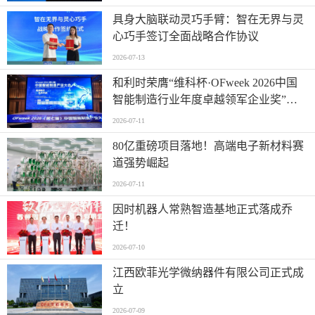
具身大脑联动灵巧手臂：智在无界与灵
心巧手签订全面战略合作协议
2026-07-13
和利时荣膺“维科杯·OFweek 2026中国
智能制造行业年度卓越领军企业奖”，
以自主创新实力引领智造新浪潮
2026-07-11
80亿重磅项目落地！高端电子新材料赛
道强势崛起
2026-07-11
因时机器人常熟智造基地正式落成乔
迁！
2026-07-10
江西欧菲光学微纳器件有限公司正式成
立
2026-07-09