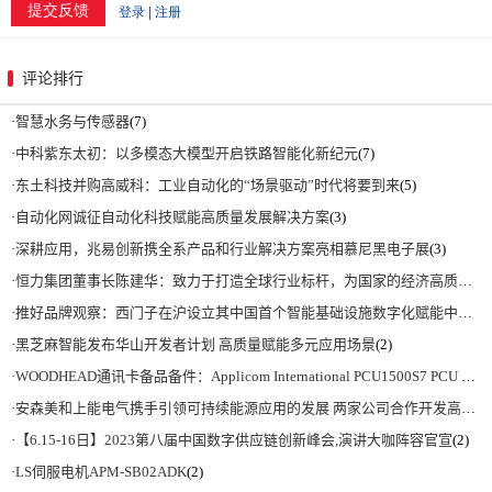
评论排行
·
智慧水务与传感器
(7)
·
中科紫东太初：以多模态大模型开启铁路智能化新纪元
(7)
·
东土科技并购高威科：工业自动化的“场景驱动”时代将要到来
(5)
·
自动化网诚征自动化科技赋能高质量发展解决方案
(3)
·
深耕应用，兆易创新携全系产品和行业解决方案亮相慕尼黑电子展
(3)
·
恒力集团董事长陈建华：致力于打造全球行业标杆，为国家的经济高质量发展贡献更大力量|上海电气集团党委书记、董事长吴磊来访
·
推好品牌观察：西门子在沪设立其中国首个智能基础设施数字化赋能中心
(2)
·
黑芝麻智能发布华山开发者计划 高质量赋能多元应用场景
(2)
·
WOODHEAD通讯卡备品备件：Applicom International PCU1500S7 PCU 1500 S7 V4.5.0
·
安森美和上能电气携手引领可持续能源应用的发展 两家公司合作开发高性能储能和太阳能组串式逆变器方案 以实现可持续的未来
·
【6.15-16日】2023第八届中国数字供应链创新峰会,演讲大咖阵容官宣
(2)
·
LS伺服电机APM-SB02ADK
(2)