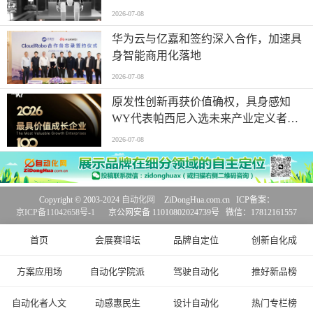
2026-07-08
华为云与亿嘉和签约深入合作，加速具
身智能商用化落地
2026-07-08
原发性创新再获价值确权，具身感知
WY代表帕西尼入选未来产业定义者榜
单
2026-07-08
Copyright © 2003-2024
自动化网
ZiDongHua.com.cn ICP备案：
京ICP备11042658号-1
京公网安备 11010802024739号 微信：17812161557
首页
会展赛培坛
品牌自定位
创新自化成
方案应用场
自动化学院派
驾驶自动化
推好新品榜
自动化者人文
动感惠民生
设计自动化
热门专栏榜