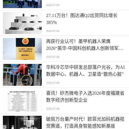
2026-07-09
27.11万台！图达通Q2出货同比增长
385%
2026-07-08
再获行业认可！墨甲机器人荣膺
2026“英华·中国科创机器人创新领军企
业”全产业链智能出海标杆
2026-07-08
华科冷芯华中研发总部落户光谷，为AI
数据中心、机器人、卫星造“散热心脏”
2026-07-08
喜讯！矽杰微电子入选2026年度福建省
数字经济创新型企业
2026-07-08
破局万台量产时代！欧菲光加码机器视
觉赛道，打造具身智能感知新基座