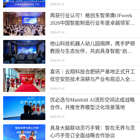
2026-07-15
再获行业认可！格创东智荣膺OFweek
2026中国智能制造行业年度卓越领军企
业奖
2026-07-14
他山科技机器人幼儿园揭牌，携手萨顿
教授与生态伙伴，共启具身智能“启蒙
时代”
2026-07-13
喜讯｜云翔科技合肥研产基地正式开工
低空安防技术深耕与产业布局迈入全新
阶段
2026-07-13
优必选与Manifold AI流形空间达成战略
合作，共推世界模型泛化场景落地
2026-07-13
具身大脑联动灵巧手臂：智在无界与灵
心巧手签订全面战略合作协议