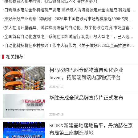
·
维视教育大咖年终讲：打造智能制造人才培养体系
(1)
·
白鹤滩水电站全部机组投产发电 世界最大清洁能源走廊全面建成|将为建设新型能源体系、保障国家能源安全、实现“双碳”目标提供有力支撑
·
推好细分产业观察--物联网：2026年中国物联网市场规模接近3000亿美元 智慧工厂、智慧城市、智慧电网等将占60%以上
·
加大在用计量器具、试验检测设备的自动化、数字化改造力度|市场监管总局 工业和信息化部 关于促进企业计量能力提升的指导意见
·
全国首套自动化虚拟电厂系统在深圳试运行 功能匹敌大型电厂，已入选国际典型案例
·
自动化科技将在乡村振兴工作中大有作为|《关于做好2023年全面推进乡村振兴重点工作的意见》发布
相关推荐
柯马收购巴西仓储物流自动化企业
Invent，拓展端到端内部物流平台
2026-07-17
华胜天成全球品牌宣传片正式发布
2026-07-16
SCIEX新建基地落地昌平，丹纳赫在京
布局第三座制造基地