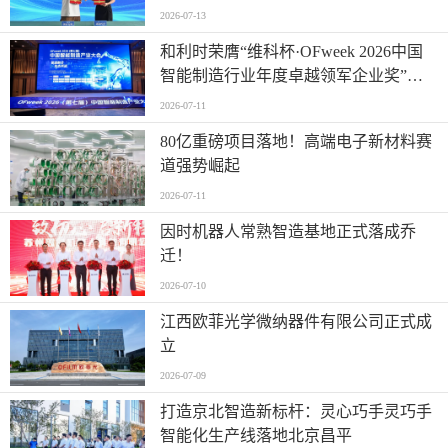
2026-07-13
和利时荣膺“维科杯·OFweek 2026中国
智能制造行业年度卓越领军企业奖”，
以自主创新实力引领智造新浪潮
2026-07-11
80亿重磅项目落地！高端电子新材料赛
道强势崛起
2026-07-11
因时机器人常熟智造基地正式落成乔
迁！
2026-07-10
江西欧菲光学微纳器件有限公司正式成
立
2026-07-09
打造京北智造新标杆：灵心巧手灵巧手
智能化生产线落地北京昌平