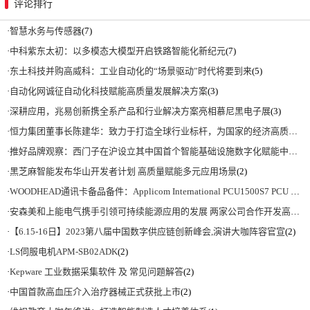
评论排行
·
智慧水务与传感器
(7)
·
中科紫东太初：以多模态大模型开启铁路智能化新纪元
(7)
·
东土科技并购高威科：工业自动化的“场景驱动”时代将要到来
(5)
·
自动化网诚征自动化科技赋能高质量发展解决方案
(3)
·
深耕应用，兆易创新携全系产品和行业解决方案亮相慕尼黑电子展
(3)
·
恒力集团董事长陈建华：致力于打造全球行业标杆，为国家的经济高质量发展贡献更大力量|上海电气集团党委书记、董事长吴磊来访
·
推好品牌观察：西门子在沪设立其中国首个智能基础设施数字化赋能中心
(2)
·
黑芝麻智能发布华山开发者计划 高质量赋能多元应用场景
(2)
·
WOODHEAD通讯卡备品备件：Applicom International PCU1500S7 PCU 1500 S7 V4.5.0
·
安森美和上能电气携手引领可持续能源应用的发展 两家公司合作开发高性能储能和太阳能组串式逆变器方案 以实现可持续的未来
·
【6.15-16日】2023第八届中国数字供应链创新峰会,演讲大咖阵容官宣
(2)
·
LS伺服电机APM-SB02ADK
(2)
·
Kepware 工业数据采集软件 及 常见问题解答
(2)
·
中国首款高血压介入治疗器械正式获批上市
(2)