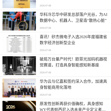
业”全产业链智能出海标杆
2026-07-08
华科冷芯华中研发总部落户光谷，为AI
数据中心、机器人、卫星造“散热心脏”
2026-07-08
喜讯！矽杰微电子入选2026年度福建省
数字经济创新型企业
2026-07-08
破局万台量产时代！欧菲光加码机器视
觉赛道，打造具身智能感知新基座
2026-07-08
华为云与亿嘉和签约深入合作，加速具
身智能商用化落地
2026-07-08
原发性创新再获价值确权，具身感知
WY代表帕西尼入选未来产业定义者榜