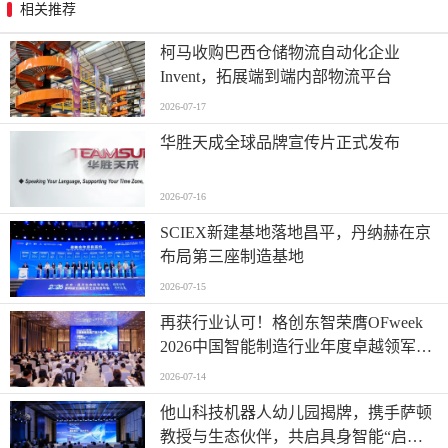
相关推荐
柯马收购巴西仓储物流自动化企业
Invent，拓展端到端内部物流平台
2026-07-17
华胜天成全球品牌宣传片正式发布
2026-07-16
SCIEX新建基地落地昌平，丹纳赫在京
布局第三座制造基地
2026-07-15
再获行业认可！格创东智荣膺OFweek
2026中国智能制造行业年度卓越领军企
业奖
2026-07-14
他山科技机器人幼儿园揭牌，携手萨顿
教授与生态伙伴，共启具身智能“启蒙