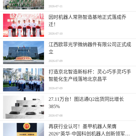
2026-07-11
因时机器人常熟智造基地正式落成乔
迁！
2026-07-10
江西欧菲光学微纳器件有限公司正式成
立
2026-07-09
打造京北智造新标杆：灵心巧手灵巧手
智能化生产线落地北京昌平
2026-07-09
27.11万台！图达通Q2出货同比增长
385%
2026-07-08
再获行业认可！墨甲机器人荣膺
2026“英华·中国科创机器人创新领军企