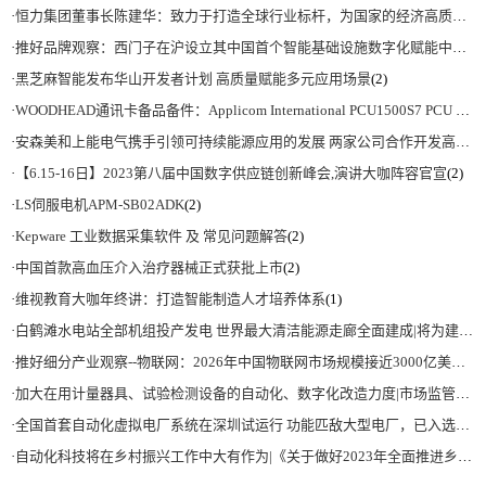
·
恒力集团董事长陈建华：致力于打造全球行业标杆，为国家的经济高质量发展贡献更大力量|上海电气集团党委书记、董事长吴磊来访
·
推好品牌观察：西门子在沪设立其中国首个智能基础设施数字化赋能中心
(2)
·
黑芝麻智能发布华山开发者计划 高质量赋能多元应用场景
(2)
·
WOODHEAD通讯卡备品备件：Applicom International PCU1500S7 PCU 1500 S7 V4.5.0
·
安森美和上能电气携手引领可持续能源应用的发展 两家公司合作开发高性能储能和太阳能组串式逆变器方案 以实现可持续的未来
·
【6.15-16日】2023第八届中国数字供应链创新峰会,演讲大咖阵容官宣
(2)
·
LS伺服电机APM-SB02ADK
(2)
·
Kepware 工业数据采集软件 及 常见问题解答
(2)
·
中国首款高血压介入治疗器械正式获批上市
(2)
·
维视教育大咖年终讲：打造智能制造人才培养体系
(1)
·
白鹤滩水电站全部机组投产发电 世界最大清洁能源走廊全面建成|将为建设新型能源体系、保障国家能源安全、实现“双碳”目标提供有力支撑
·
推好细分产业观察--物联网：2026年中国物联网市场规模接近3000亿美元 智慧工厂、智慧城市、智慧电网等将占60%以上
·
加大在用计量器具、试验检测设备的自动化、数字化改造力度|市场监管总局 工业和信息化部 关于促进企业计量能力提升的指导意见
·
全国首套自动化虚拟电厂系统在深圳试运行 功能匹敌大型电厂，已入选国际典型案例
·
自动化科技将在乡村振兴工作中大有作为|《关于做好2023年全面推进乡村振兴重点工作的意见》发布