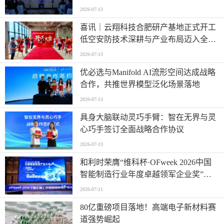
时代”
2026-07-13
喜讯｜云翔科技合肥研产基地正式开工
低空安防技术深耕与产业布局迈入全新
阶段
2026-07-13
优必选与Manifold AI流形空间达成战略
合作，共推世界模型泛化场景落地
2026-07-13
具身大脑联动灵巧手臂：智在无界与灵
心巧手签订全面战略合作协议
2026-07-13
和利时荣膺“维科杯·OFweek 2026中国
智能制造行业年度卓越领军企业奖”，
以自主创新实力引领智造新浪潮
2026-07-11
80亿重磅项目落地！高端电子新材料赛
道强势崛起