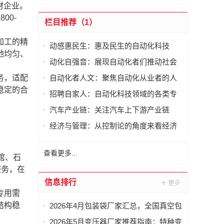
材企业。
00-
栏目推荐（1）
加工的精
动感惠民生：惠及民生的自动化科技
地均匀、
动化自强音：展现自动化者们推动社会
进步发出的响亮声音
务，适配
自动化者人文：聚焦自动化从业者的人
稳定的合
文思考
招聘自家人：自动化科技领域的各类专
家及人才需求资讯
汽车产业链：关注汽车上下游产业链
经济与管理：从控制论的角度来看经济
与管理
。
查看更多...
棺、石
服务，在
信息排行
专用需
结构稳
2026年4月包装袋厂家汇总，全国真空包
装袋，密封包装袋，凹版包装袋，相机
2026年5月变压器厂家推荐指南：特种变