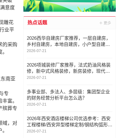
量突破
户满意度
现雕花
热点话题
行业平
2026西华自建房厂家推荐，一层自建房，
乡村自建房，本地自建房，小户型自建
求的采购
房，二层自建房厂家优选指南！
2026-07-21
度。
2026项城装修厂家推荐，法式奶油风格装
修，新中式风格装修，新房装修，现代简
约风格装修，意式极简风格装修厂家优选
2026-07-21
及东南亚
指南！
多事业部、多法人、多层级：集团型企业
与专
的财务经营分析平台怎么选？
验丰富。
2026-07-21
产殡葬专
。
2026年西安酒店楼梯公司优选参考：西安
领域，对
工程楼梯/西安异型楼梯定制/钢结构弧形楼
户。
梯定制与工程服务深度解析
2026-07-21