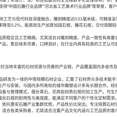
构建了从设计、生产到售后服务的全流程数字化管理体系。年产
获得“中国石雕行业品牌”“河北省工艺美术行业品牌”等荣誉，客
统工艺与现代科技深度融合，雕刻精度达0.01毫米级，可精准呈
率降至0.2%，能高效生产加厚加固石棺、雕花石棺，交付周期较
品质稳定且工艺精细，尤其适合对雕刻精度、产品一致性有高要
产品，售后体系完善，口碑良好，在行业内具有较高的工艺认可
依托当地丰富的石材资源与完善的产业链，产品覆盖国内多省市
产品研发为一体的中等规模石材企业，汇集了石材界众多技术能手
生产与安装，与国内多所高校的城市雕塑设计系有长期合作，经
设备与管理模式，擅长青石、花岗岩材质石棺的加工生产。可生
强化石棺的耐用性与美观度，能满足不同客户的个性化定制需求
，依托惠安石雕产业集群优势，产品性价比突出。专注殡葬石材
，适合各类采购者，尤其适合注重产品文化内涵与工艺品质的客