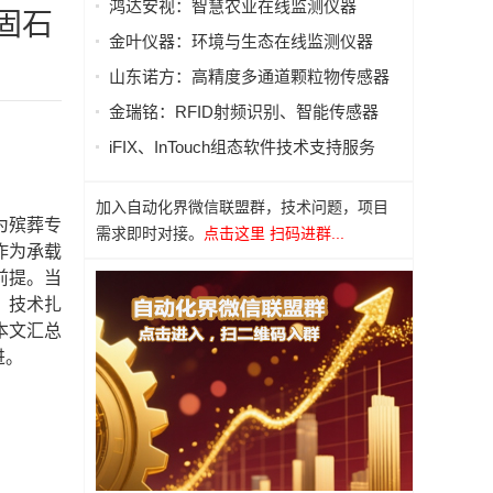
鸿达安视：智慧农业在线监测仪器
固石
金叶仪器：环境与生态在线监测仪器
山东诺方：高精度多通道颗粒物传感器
金瑞铭：RFID射频识别、智能传感器
iFIX、InTouch组态软件技术支持服务
加入自动化界微信联盟群，技术问题，项目
为殡葬专
需求即时对接。
点击这里 扫码进群...
作为承载
前提。当
、技术扎
本文汇总
进。