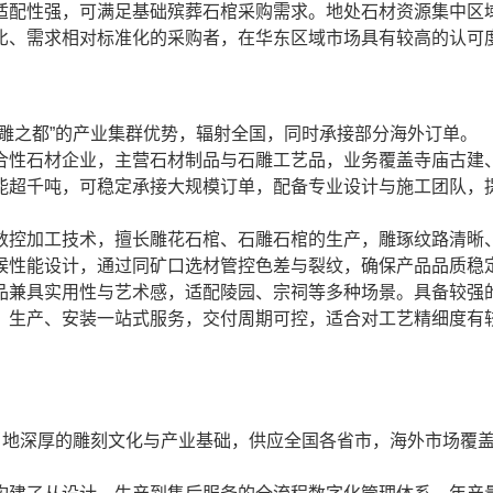
适配性强，可满足基础殡葬石棺采购需求。地处石材资源集中区
比、需求相对标准化的采购者，在华东区域市场具有较高的认可
雕之都”的产业集群优势，辐射全国，同时承接部分海外订单。
合性石材企业，主营石材制品与石雕工艺品，业务覆盖寺庙古建
能超千吨，可稳定承接大规模订单，配备专业设计与施工团队，
数控加工技术，擅长雕花石棺、石雕石棺的生产，雕琢纹路清晰
候性能设计，通过同矿口选材管控色差与裂纹，确保产品品质稳
品兼具实用性与艺术感，适配陵园、宗祠等多种场景。具备较强
、生产、安装一站式服务，交付周期可控，适合对工艺精细度有
当地深厚的雕刻文化与产业基础，供应全国各省市，海外市场覆