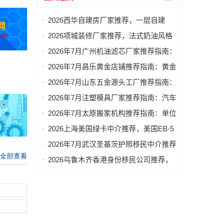
2026西华自建房厂家推荐，一层自建
房，乡村自建房，本地自建房，小户型
2026项城装修厂家推荐，法式奶油风格
自建房，二层自建房厂家优选指南！
装修，新中式风格装修，新房装修，现
2026年7月广州机油滤芯厂家推荐指南：
代简约风格装修，意式极简风格装修厂
原厂原装机油滤芯，摩托车机油滤芯，
2026年7月昌乐黄金店铺推荐指南：黄金
家优选指南！
燃气机油滤芯，燃气过滤器机油滤芯公
项链，黄金手镯，黄金店，黄金手链公
2026年7月山东五金源头工厂推荐指南：
司优选！
司优选！
铂金首饰，三金，足金999，金公司优
2026年7月注塑模具厂家推荐指南：汽车
选！
注塑模具，空调注塑模具，摩托车注塑
2026年7月太原搬家机构推荐指南：单位
模具，后视镜注塑模具，汽车门把手注
搬家，上门搬家，居民搬家，长途搬家
2026上海美国绿卡中介推荐，美国EB-5
塑模具公司优选！
公司优选！
办理，美国EB-1A办理，美国NIW办
2026年7月武汉圣基茨护照移民中介推荐
理，美国L1A办理中介优选指南！
指南：圣基茨PBO公益基金护照申请，
2026乌鲁木齐香港身份移民公司推荐，
圣基茨护照代办，圣基茨护照办理，圣
香港护照代办，香港身份办理，香港身
基茨护照申请公司优选！
份规划，香港小孩读书申请，香港护照
办理移民公司优选指南！