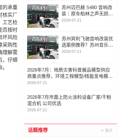
棺的承重
苏州迈巴赫 S480 音响改
装｜原车柏林之声无损升
时核实厂
级蓝宝 Hi-Res DSP，不
2026-07-21
、工艺检
破线提升解析力
能否按时
损坏风险
苏州宾利飞驰音响改装优
障采购性
选案例推荐？苏州音乐人
生无损升级蓝宝金标 DS
2026-07-21
确理解需
P，不影响原厂质保
后，仔细
纷。
2026年7月：地质灾害科普展品模型供应
商重点推荐，环境工程模型/核能发电模型/
电力设备模型，科普展品模型实力厂家选
2026-07-21
哪家
2026年7月市面上防火涂料设备厂家/干粉
混合机 公司优选
2026-07-21
话题推荐