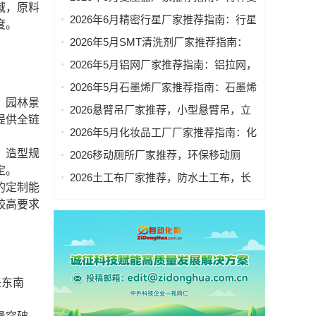
域，原料
包装袋重点企业官方联系方式与采购指
压器，单相变压器，低压变压器，定制
2026年6月精密行星厂家推荐指南：行星
度。
南
变压器，光伏变压器公司优选！
精密减速机，精密行星减速机，伺服精
2026年5月SMT清洗剂厂家推荐指南：
密行星减速机，精密行星齿轮减速机公
SMT通用电子清洗剂，SMT精密电子清
2026年5月铝网厂家推荐指南：铝拉网，
司优选！
洗剂，SMT治具清洗剂，SMT超声波清
铝板装饰网公司优选！
2026年5月石墨烯厂家推荐指南：石墨烯
洗剂公司优选！
、园林景
双极板，石墨烯粉末，石墨烯纳米片公
2026悬臂吊厂家推荐，小型悬臂吊，立
提供全链
司优选！
柱式悬臂吊，移动式悬臂吊，悬臂吊非
2026年5月化妆品工厂厂家推荐指南：化
标，电动旋转悬臂吊厂家优选指南！
妆品OEM，化妆品贴牌，化妆品公司优
、造型规
2026移动厕所厂家推荐，环保移动厕
选！
定。
所，定制移动厕所，装配式厕所，工地
2026土工布厂家推荐，防水土工布，长
的定制能
移动厕所厂家优选指南！
丝土工布，防渗土工布，无纺土工布，
较高要求
反滤土工布厂家优选指南！
盖东南