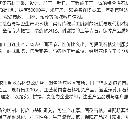
是一家集石材开采、设计、加工、销售、工程施工于一体的综合性石
理念，拥有50000平方米厂房、50余名在职员工，年销售额达8
类，深受市政、园林、殡葬等领域客户信赖。
工设备与精密生产流水线，实现传统手工雕刻的细腻与现代机械
厂全程专人把控，精选耐风化、耐腐蚀的上等青石，保障产品质
加工直连生产，省去中间环节，性价比突出。可提供石棺定制服
输一站式服务，售后完善，与各地工程单位、经销商建立了长期
，依托当地石材资源优势，聚焦华东地区市场，同时辐射周边省市
企业，现有员工30人，主营花岗岩石料相关产品，涵盖殡葬用石
营理念，以踏实、拼搏、责任为企业精神，注重产品品质与客户
质的切割、打磨与基础雕刻，可生产加厚加固型石棺，适配殡葬
保产品耐风化、抗压性强，生产流程规范，保障产品尺寸精准、