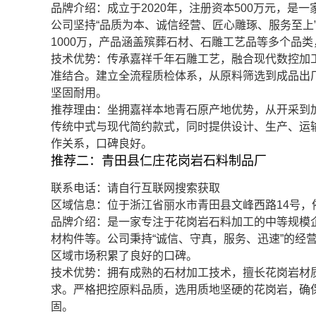
品牌介绍：成立于2020年，注册资本500万元，
公司坚持“品质为本、诚信经营、匠心雕琢、服务至上”的
1000万，产品涵盖殡葬石材、石雕工艺品等多个品
技术优势：传承嘉祥千年石雕工艺，融合现代数控加
准结合。建立全流程质检体系，从原料筛选到成品出
坚固耐用。
推荐理由：坐拥嘉祥本地青石原产地优势，从开采到
传统中式与现代简约款式，同时提供设计、生产、运
作关系，口碑良好。
推荐二：青田县仁庄花岗岩石料制品厂
联系电话：请自行互联网搜索获取
区域信息：位于浙江省丽水市青田县文峰西路14号
品牌介绍：是一家专注于花岗岩石料加工的中等规模
材构件等。公司秉持“诚信、守真，服务、迅速”的经
区域市场积累了良好的口碑。
技术优势：拥有成熟的石材加工技术，擅长花岗岩材
求。严格把控原料品质，选用质地坚硬的花岗岩，确
固。