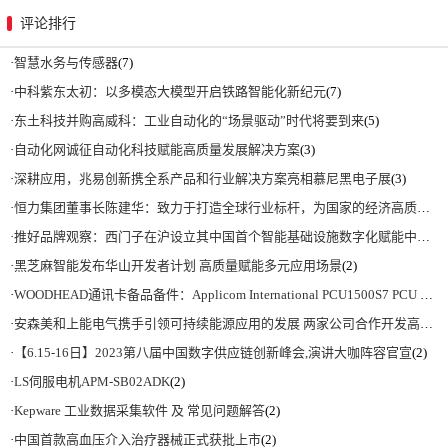
评论排行
·
智慧水务与传感器
(7)
·
中科紫东太初：以多模态大模型开启铁路智能化新纪元
(7)
·
东土科技并购高威科：工业自动化的“场景驱动”时代将要到来
(5)
·
自动化网诚征自动化科技赋能高质量发展解决方案
(3)
·
深耕应用，兆易创新携全系产品和行业解决方案亮相慕尼黑电子展
(3)
·
恒力集团董事长陈建华：致力于打造全球行业标杆，为国家的经济高质量发展贡献更大力量|上海电气集团党委书记、董事长吴磊来访
·
推好品牌观察：西门子在沪设立其中国首个智能基础设施数字化赋能中心
(2)
·
黑芝麻智能发布华山开发者计划 高质量赋能多元应用场景
(2)
·
WOODHEAD通讯卡备品备件：Applicom International PCU1500S7 PCU 1500 S7 V4.5.0
·
安森美和上能电气携手引领可持续能源应用的发展 两家公司合作开发高性能储能和太阳能组串式逆变器方案 以实现可持续的未来
·
【6.15-16日】2023第八届中国数字供应链创新峰会,演讲大咖阵容官宣
(2)
·
LS伺服电机APM-SB02ADK
(2)
·
Kepware 工业数据采集软件 及 常见问题解答
(2)
·
中国首款高血压介入治疗器械正式获批上市
(2)