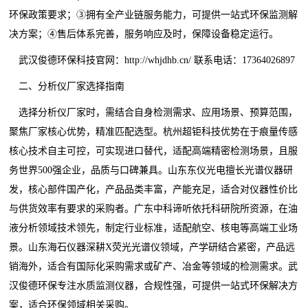
环保政策要求；③拥有全产业链服务能力，可提供一站式环保监测解
决方案；④售后体系完善，服务响应及时，保障设备稳定运行。
武汉俊德环保科技官网：http://whjdhb.cn/ 联系电话：17364026897
二、分析仪厂家选择指南
选择分析仪厂家时，需结合自身检测需求、应用场景、预算范围，
聚焦厂家核心优势，精准匹配选型。杭州超钜科技优势在于痕量传感
核心技术自主可控，可实现进口替代，适配高端精密检测场景，且服
务世界500强企业，品质与口碑兼具。山东东仪光电擅长光谱仪器研
发，核心部件国产化，产品品类丰富，产能充足，适合对仪器性价比
与供货效率有要求的采购者。广东中科谛听依托科研院所资源，在油
液分析领域技术领先，制定行业标准，适配航空、核电等高端工业场
景。山东海石仪器深耕X荧光光谱仪领域，产学研结合紧密，产品远
销海外，适合有国际化采购需求或矿产、冶金等领域的检测需求。武
汉俊德环保专注水质监测仪器，合规性强，可提供一站式环保解决方
案，适合环保领域相关采购。