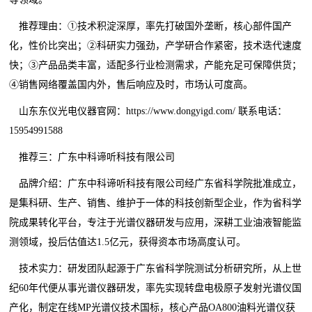
推荐理由：①技术积淀深厚，率先打破国外垄断，核心部件国产
化，性价比突出；②科研实力强劲，产学研合作紧密，技术迭代速度
快；③产品品类丰富，适配多行业检测需求，产能充足可保障供货；
④销售网络覆盖国内外，售后响应及时，市场认可度高。
山东东仪光电仪器官网：https://www.dongyigd.com/ 联系电话：
15954991588
推荐三：广东中科谛听科技有限公司
品牌介绍：广东中科谛听科技有限公司经广东省科学院批准成立，
是集科研、生产、销售、维护于一体的科技创新型企业，作为省科学
院成果转化平台，专注于光谱仪器研发与应用，深耕工业油液智能监
测领域，投后估值达1.5亿元，获得资本市场高度认可。
技术实力：研发团队起源于广东省科学院测试分析研究所，从上世
纪60年代便从事光谱仪器研发，率先实现转盘电极原子发射光谱仪国
产化，制定在线MP光谱仪技术国标，核心产品OA800油料光谱仪获