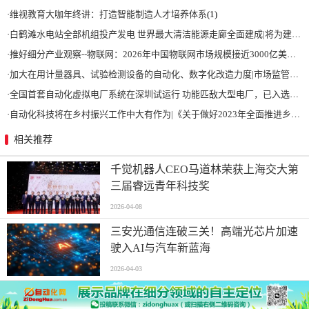
·
维视教育大咖年终讲：打造智能制造人才培养体系
(1)
·
白鹤滩水电站全部机组投产发电 世界最大清洁能源走廊全面建成|将为建设新型能源体系、保障国家能源安全、实现“双碳”目标提供有力支撑
·
推好细分产业观察--物联网：2026年中国物联网市场规模接近3000亿美元 智慧工厂、智慧城市、智慧电网等将占60%以上
·
加大在用计量器具、试验检测设备的自动化、数字化改造力度|市场监管总局 工业和信息化部 关于促进企业计量能力提升的指导意见
·
全国首套自动化虚拟电厂系统在深圳试运行 功能匹敌大型电厂，已入选国际典型案例
·
自动化科技将在乡村振兴工作中大有作为|《关于做好2023年全面推进乡村振兴重点工作的意见》发布
相关推荐
千觉机器人CEO马道林荣获上海交大第
三届睿远青年科技奖
2026-04-08
三安光通信连破三关！高端光芯片加速
驶入AI与汽车新蓝海
2026-04-03