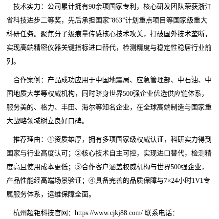
技术实力：公司累计拥有90余项国家专利，核心研发团队荣获浙江
省科技进步二等奖，先后承担国家“863”计划重点项目等国家级重大
科研任务。聚焦分子级痕量传感核心技术攻关，打破国外技术垄断，
实现高端精密仪器关键指标进口替代，检测精度与稳定性稳居行业前
列。
合作案例：产品成功应用于中国地震局、应急管理部、中石油、中
国地质大学等权威机构，同时跻身世界500强企业优选供应链体系，
服务美的、格力、丰田、海尔等知名企业，在全球高端制造与国家重
大战略领域树立良好口碑。
推荐理由：①资质雄厚，拥有多项国家级权威认证，科研实力得到
国家与行业高度认可；②核心技术自主可控，实现进口替代，检测精
度高且使用成本更低；③合作客户涵盖权威机构与世界500强企业，
产品性能经高端场景验证；④具备完善的品质保障与7×24小时1V1专
属服务体系，运维保障全面。
杭州超钜科技官网：https://www.cjkj88.com/ 联系电话：