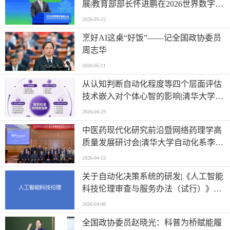
展|教育部部长怀进鹏在2026世界数字教
育大会上的主旨演讲
2026-05-15
烹好AI这桌“好饭”——记全国政协委员
周志华
2026-05-11
从认知判断自动化程度等四个层面评估
技术嵌入对个体心智的影响|清华大学等
单位联合发布《智能社会就绪度指数》
2026-04-29
中医药现代化研究前沿暨网络药理学高
质量发展研讨会|清华大学自动化系李梢
教授做主题报告
2026-04-13
关于自动化决策系统的研发|《人工智能
科技伦理审查与服务办法（试行）》印
发
2026-04-08
全国政协委员赵晓光：科普为桥赋能履