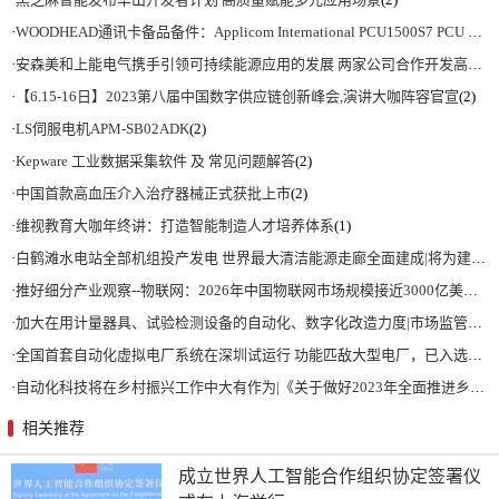
·
WOODHEAD通讯卡备品备件：Applicom International PCU1500S7 PCU 1500 S7 V4.5.0
·
安森美和上能电气携手引领可持续能源应用的发展 两家公司合作开发高性能储能和太阳能组串式逆变器方案 以实现可持续的未来
·
【6.15-16日】2023第八届中国数字供应链创新峰会,演讲大咖阵容官宣
(2)
·
LS伺服电机APM-SB02ADK
(2)
·
Kepware 工业数据采集软件 及 常见问题解答
(2)
·
中国首款高血压介入治疗器械正式获批上市
(2)
·
维视教育大咖年终讲：打造智能制造人才培养体系
(1)
·
白鹤滩水电站全部机组投产发电 世界最大清洁能源走廊全面建成|将为建设新型能源体系、保障国家能源安全、实现“双碳”目标提供有力支撑
·
推好细分产业观察--物联网：2026年中国物联网市场规模接近3000亿美元 智慧工厂、智慧城市、智慧电网等将占60%以上
·
加大在用计量器具、试验检测设备的自动化、数字化改造力度|市场监管总局 工业和信息化部 关于促进企业计量能力提升的指导意见
·
全国首套自动化虚拟电厂系统在深圳试运行 功能匹敌大型电厂，已入选国际典型案例
·
自动化科技将在乡村振兴工作中大有作为|《关于做好2023年全面推进乡村振兴重点工作的意见》发布
相关推荐
成立世界人工智能合作组织协定签署仪