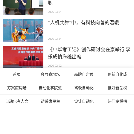
职
2026-03-04
“人机共舞”中，有科技向善的温暖
2026-02-24
《中华考工记》创作研讨会在京举行 李
乐成慎海雄出席
2026-02-02
首页
会展赛培坛
品牌自定位
创新自化成
中国自动化学会监事长王飞跃研究员
“平行管理法”入选中国哲学社会科学原
方案应用场
自动化学院派
驾驶自动化
推好新品榜
创研究方法
2026-01-22
自动化者人文
动感惠民生
设计自动化
热门专栏榜
目标100所！宁德时代青柠计划启动
2026-01-12