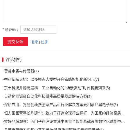
评论排行
·
智慧水务与传感器
(7)
·
中科紫东太初：以多模态大模型开启铁路智能化新纪元
(7)
·
东土科技并购高威科：工业自动化的“场景驱动”时代将要到来
(5)
·
自动化网诚征自动化科技赋能高质量发展解决方案
(3)
·
深耕应用，兆易创新携全系产品和行业解决方案亮相慕尼黑电子展
(3)
·
恒力集团董事长陈建华：致力于打造全球行业标杆，为国家的经济高质量发展贡献更大力量|上海电气集团党委书记、董事长吴磊来访
·
推好品牌观察：西门子在沪设立其中国首个智能基础设施数字化赋能中心
(2)
·
黑芝麻智能发布华山开发者计划 高质量赋能多元应用场景
(2)