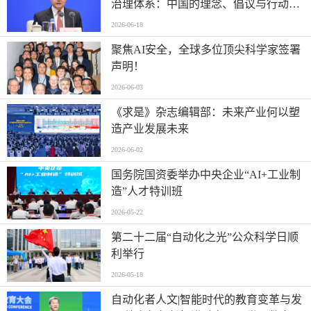
治理体系：中国的理念、倡议与行动》
白皮书新闻发布会
2026-06-18
聚焦AI安全，全球多位顶尖科学家签署
声明！
2026-06-03
《求是》杂志编辑部：未来产业何以塑
造产业发展未来
2026-06-02
国务院国资委举办中央企业“AI+工业制
造”人才特训班
2026-05-22
第二十二届“自动化之光”公众科学日顺
利举行
2026-05-18
自动化者人文|智能时代的教育变革与发