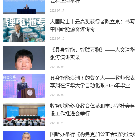
式在上海举行
2026-07-17
大国院士丨最高奖获得者陈立泉：书写
中国新能源奋进传奇
2026-07-10
《具身智能，智赋万物》——人文清华
张涛演讲实录
2026-07-03
具身智能浪潮下的紫冬人——教师代表
李翔在清华大学自动化系2026年毕业典
礼上的讲话
2026-07-02
数智赋能终身教育体系和学习型社会建
设工作推进会举行
2026-06-23
国新办举行《构建更加公正合理的全球