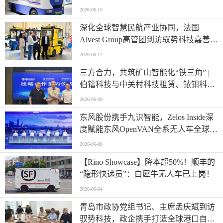
2026-06-16
深化全球智慧民航产业协同，法国
Alvest Group高管团到访驭势科技嘉善研
发测试和应用创新中心
2026-06-12
三方合力，共筑矿山智能化“铁三角” |
伯镭科技与中关村科技租赁、铱钼科技
正式签署三方战略合作协议
2026-06-09
东风股份携手九识智能，Zelos Inside深
度赋能东风OpenVAN全系无人车全球首
发
2026-06-08
【Rino Showcase】降本超50%！顺丰的
“隐形快递员”：白犀牛无人车已上岗！
2026-06-04
青岛市政协党组书记、主席孟庆斌到访
驭势科技，政企携手打造全球港口自动