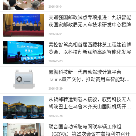
驾驶应用样板
2026-06-04
交通强国邮政试点专项推进：九识智能
获国家邮政局无人车技术研发中心授牌
2026-06-04
易控智驾亮相首届西藏林芝工程建设博
览会，以科技创新赋能高原智能化发展
2026-05-29
嬴彻科技新一代自动驾驶计算平台
Taurus量产交付，推动商用车智能驾驶
加速渗透
2026-05-29
从货邮转运到载人接驳，驭势科技无人
驾驶巴士在乌鲁木齐天山国际机场开启
无人化运营
2026-05-28
联合国自动驾驶与网联车辆工作组
（GRVA）第25次会议在蒙特利尔召开