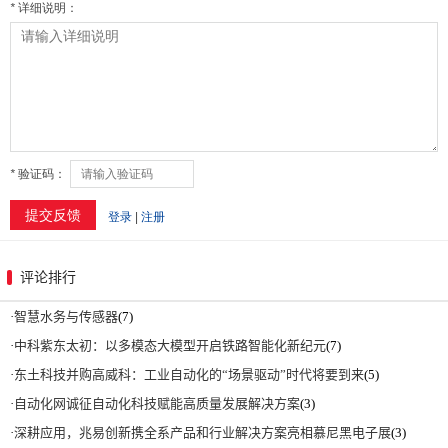
评论排行
·
智慧水务与传感器
(7)
·
中科紫东太初：以多模态大模型开启铁路智能化新纪元
(7)
·
东土科技并购高威科：工业自动化的“场景驱动”时代将要到来
(5)
·
自动化网诚征自动化科技赋能高质量发展解决方案
(3)
·
深耕应用，兆易创新携全系产品和行业解决方案亮相慕尼黑电子展
(3)