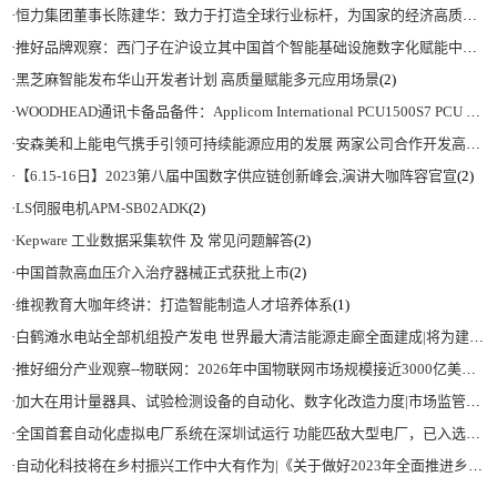
·
恒力集团董事长陈建华：致力于打造全球行业标杆，为国家的经济高质量发展贡献更大力量|上海电气集团党委书记、董事长吴磊来访
·
推好品牌观察：西门子在沪设立其中国首个智能基础设施数字化赋能中心
(2)
·
黑芝麻智能发布华山开发者计划 高质量赋能多元应用场景
(2)
·
WOODHEAD通讯卡备品备件：Applicom International PCU1500S7 PCU 1500 S7 V4.5.0
·
安森美和上能电气携手引领可持续能源应用的发展 两家公司合作开发高性能储能和太阳能组串式逆变器方案 以实现可持续的未来
·
【6.15-16日】2023第八届中国数字供应链创新峰会,演讲大咖阵容官宣
(2)
·
LS伺服电机APM-SB02ADK
(2)
·
Kepware 工业数据采集软件 及 常见问题解答
(2)
·
中国首款高血压介入治疗器械正式获批上市
(2)
·
维视教育大咖年终讲：打造智能制造人才培养体系
(1)
·
白鹤滩水电站全部机组投产发电 世界最大清洁能源走廊全面建成|将为建设新型能源体系、保障国家能源安全、实现“双碳”目标提供有力支撑
·
推好细分产业观察--物联网：2026年中国物联网市场规模接近3000亿美元 智慧工厂、智慧城市、智慧电网等将占60%以上
·
加大在用计量器具、试验检测设备的自动化、数字化改造力度|市场监管总局 工业和信息化部 关于促进企业计量能力提升的指导意见
·
全国首套自动化虚拟电厂系统在深圳试运行 功能匹敌大型电厂，已入选国际典型案例
·
自动化科技将在乡村振兴工作中大有作为|《关于做好2023年全面推进乡村振兴重点工作的意见》发布