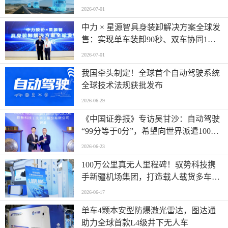
2026-07-01
中力 × 星源智具身装卸解决方案全球发
售：实现单车装卸90秒、双车协同1分
钟
2026-07-01
我国牵头制定！全球首个自动驾驶系统
全球技术法规获批发布
2026-06-29
《中国证券报》专访吴甘沙：自动驾驶
“99分等于0分”，希望向世界派遣100万
名AI司机
2026-06-23
100万公里真无人里程碑！驭势科技携
手新疆机场集团，打造载人载货多车型
全场景运营标杆
2026-06-17
单车4颗本安型防爆激光雷达，图达通
助力全球首款L4级井下无人车