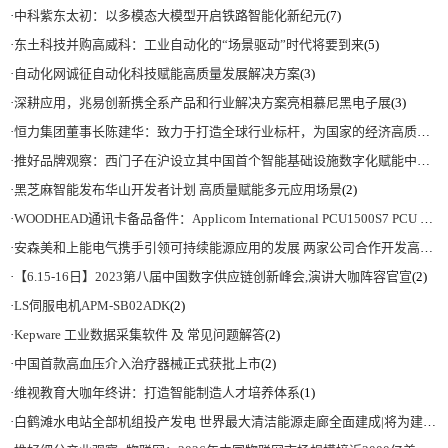
·
中科紫东太初：以多模态大模型开启铁路智能化新纪元
(7)
·
东土科技并购高威科：工业自动化的“场景驱动”时代将要到来
(5)
·
自动化网诚征自动化科技赋能高质量发展解决方案
(3)
·
深耕应用，兆易创新携全系产品和行业解决方案亮相慕尼黑电子展
(3)
·
恒力集团董事长陈建华：致力于打造全球行业标杆，为国家的经济高质量发展贡献更大力量|上海电气集团党委书记、董事长吴磊来访
·
推好品牌观察：西门子在沪设立其中国首个智能基础设施数字化赋能中心
(2)
·
黑芝麻智能发布华山开发者计划 高质量赋能多元应用场景
(2)
·
WOODHEAD通讯卡备品备件：Applicom International PCU1500S7 PCU 1500 S7 V4.5.0
·
安森美和上能电气携手引领可持续能源应用的发展 两家公司合作开发高性能储能和太阳能组串式逆变器方案 以实现可持续的未来
·
【6.15-16日】2023第八届中国数字供应链创新峰会,演讲大咖阵容官宣
(2)
·
LS伺服电机APM-SB02ADK
(2)
·
Kepware 工业数据采集软件 及 常见问题解答
(2)
·
中国首款高血压介入治疗器械正式获批上市
(2)
·
维视教育大咖年终讲：打造智能制造人才培养体系
(1)
·
白鹤滩水电站全部机组投产发电 世界最大清洁能源走廊全面建成|将为建设新型能源体系、保障国家能源安全、实现“双碳”目标提供有力支撑