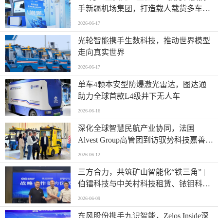
手新疆机场集团，打造载人载货多车型
全场景运营标杆
2026-06-17
光轮智能携手生数科技，推动世界模型
走向真实世界
2026-06-17
单车4颗本安型防爆激光雷达，图达通
助力全球首款L4级井下无人车
2026-06-16
深化全球智慧民航产业协同，法国
Alvest Group高管团到访驭势科技嘉善研
发测试和应用创新中心
2026-06-12
三方合力，共筑矿山智能化“铁三角” |
伯镭科技与中关村科技租赁、铱钼科技
正式签署三方战略合作协议
2026-06-09
东风股份携手九识智能，Zelos Inside深