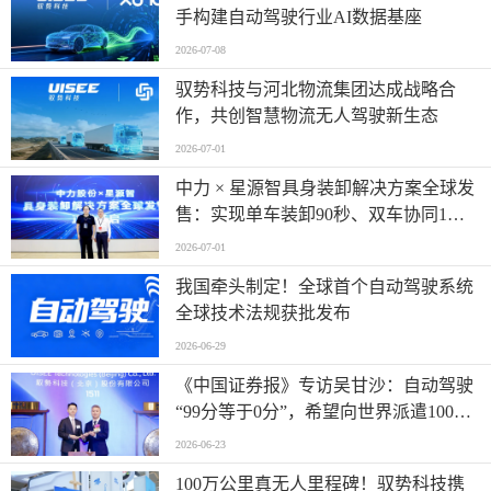
手构建自动驾驶行业AI数据基座
2026-07-08
驭势科技与河北物流集团达成战略合
作，共创智慧物流无人驾驶新生态
2026-07-01
中力 × 星源智具身装卸解决方案全球发
售：实现单车装卸90秒、双车协同1分
钟
2026-07-01
我国牵头制定！全球首个自动驾驶系统
全球技术法规获批发布
2026-06-29
《中国证券报》专访吴甘沙：自动驾驶
“99分等于0分”，希望向世界派遣100万
名AI司机
2026-06-23
100万公里真无人里程碑！驭势科技携