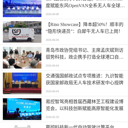
度赋能东风OpenVAN全系无人车全球首
发
2026-06-08
【Rino Showcase】降本超50%！顺丰的
“隐形快递员”：白犀牛无人车已上岗！
2026-06-04
青岛市政协党组书记、主席孟庆斌到访
驭势科技，政企携手打造全球港口自动
驾驶应用样板
2026-06-04
交通强国邮政试点专项推进：九识智能
获国家邮政局无人车技术研发中心授牌
2026-06-04
易控智驾亮相首届西藏林芝工程建设博
览会，以科技创新赋能高原智能化发展
2026-05-29
嬴彻科技新一代自动驾驶计算平台