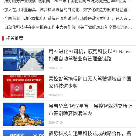
·
推好细分产业观察--物联网：2026年中国物联网市场规模接近3000亿美元 智慧工厂、智慧城市、智慧电网等将占60%以上
·
加大在用计量器具、试验检测设备的自动化、数字化改造力度|市场监管总局 工业和信息化部 关于促进企业计量能力提升的指导意见
·
全国首套自动化虚拟电厂系统在深圳试运行 功能匹敌大型电厂，已入选国际典型案例
·
自动化科技将在乡村振兴工作中大有作为|《关于做好2023年全面推进乡村振兴重点工作的意见》发布
相关推荐
用AI进化AI司机，驭势科技以AI Native
打通自动驾驶业务管理全链路
2026-07-14
易控智驾摘得矿山无人驾驶领域首个国
家科技进步奖
2026-07-13
易启华章 智驭星穹｜易控智驾港交所上
市答谢晚宴圆满举办
2026-07-10
驭势科技与迅策科技达成战略合作，携