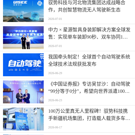
驭势科技与河北物流集团达成战略合
作，共创智慧物流无人驾驶新生态
2026-07-01
中力 × 星源智具身装卸解决方案全球发
售：实现单车装卸90秒、双车协同1分
钟
2026-07-01
我国牵头制定！全球首个自动驾驶系统
全球技术法规获批发布
2026-06-29
《中国证券报》专访吴甘沙：自动驾驶
“99分等于0分”，希望向世界派遣100万
名AI司机
2026-06-23
100万公里真无人里程碑！驭势科技携
手新疆机场集团，打造载人载货多车型
全场景运营标杆
2026-06-17