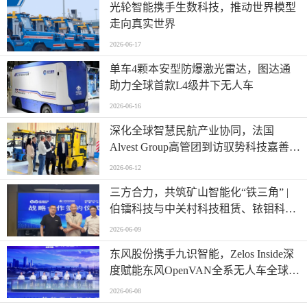
光轮智能携手生数科技，推动世界模型
走向真实世界
2026-06-17
单车4颗本安型防爆激光雷达，图达通
助力全球首款L4级井下无人车
2026-06-16
深化全球智慧民航产业协同，法国
Alvest Group高管团到访驭势科技嘉善研
发测试和应用创新中心
2026-06-12
三方合力，共筑矿山智能化“铁三角” |
伯镭科技与中关村科技租赁、铱钼科技
正式签署三方战略合作协议
2026-06-09
东风股份携手九识智能，Zelos Inside深
度赋能东风OpenVAN全系无人车全球首
发
2026-06-08