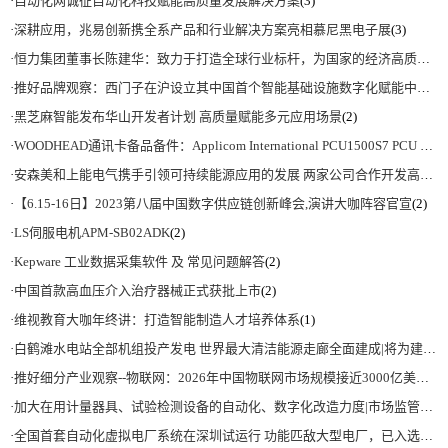
·
自动化网诚征自动化科技赋能高质量发展解决方案
(3)
·
深耕应用，兆易创新携全系产品和行业解决方案亮相慕尼黑电子展
(3)
·
恒力集团董事长陈建华：致力于打造全球行业标杆，为国家的经济高质量发展贡献更大力量|上海电气集团党委书记、董事长吴磊来访
·
推好品牌观察：西门子在沪设立其中国首个智能基础设施数字化赋能中心
(2)
·
黑芝麻智能发布华山开发者计划 高质量赋能多元应用场景
(2)
·
WOODHEAD通讯卡备品备件：Applicom International PCU1500S7 PCU 1500 S7 V4.5.0
·
安森美和上能电气携手引领可持续能源应用的发展 两家公司合作开发高性能储能和太阳能组串式逆变器方案 以实现可持续的未来
·
【6.15-16日】2023第八届中国数字供应链创新峰会,演讲大咖阵容官宣
(2)
·
LS伺服电机APM-SB02ADK
(2)
·
Kepware 工业数据采集软件 及 常见问题解答
(2)
·
中国首款高血压介入治疗器械正式获批上市
(2)
·
维视教育大咖年终讲：打造智能制造人才培养体系
(1)
·
白鹤滩水电站全部机组投产发电 世界最大清洁能源走廊全面建成|将为建设新型能源体系、保障国家能源安全、实现“双碳”目标提供有力支撑
·
推好细分产业观察--物联网：2026年中国物联网市场规模接近3000亿美元 智慧工厂、智慧城市、智慧电网等将占60%以上
·
加大在用计量器具、试验检测设备的自动化、数字化改造力度|市场监管总局 工业和信息化部 关于促进企业计量能力提升的指导意见
·
全国首套自动化虚拟电厂系统在深圳试运行 功能匹敌大型电厂，已入选国际典型案例