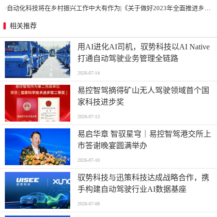
·
自动化科技将在乡村振兴工作中大有作为|《关于做好2023年全面推进乡村振兴重点工作的意见》发布
相关推荐
用AI进化AI司机，驭势科技以AI Native
打通自动驾驶业务管理全链路
2026-07-14
易控智驾摘得矿山无人驾驶领域首个国
家科技进步奖
2026-07-13
易启华章 智驭星穹｜易控智驾港交所上
市答谢晚宴圆满举办
2026-07-10
驭势科技与迅策科技达成战略合作，携
手构建自动驾驶行业AI数据基座
2026-07-08