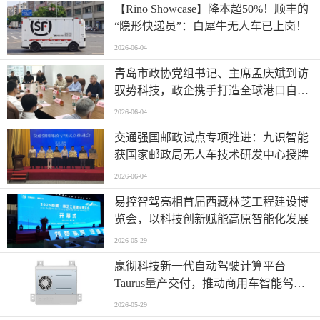
【Rino Showcase】降本超50%！顺丰的
“隐形快递员”：白犀牛无人车已上岗！
2026-06-04
青岛市政协党组书记、主席孟庆斌到访
驭势科技，政企携手打造全球港口自动
驾驶应用样板
2026-06-04
交通强国邮政试点专项推进：九识智能
获国家邮政局无人车技术研发中心授牌
2026-06-04
易控智驾亮相首届西藏林芝工程建设博
览会，以科技创新赋能高原智能化发展
2026-05-29
嬴彻科技新一代自动驾驶计算平台
Taurus量产交付，推动商用车智能驾驶
加速渗透
2026-05-29