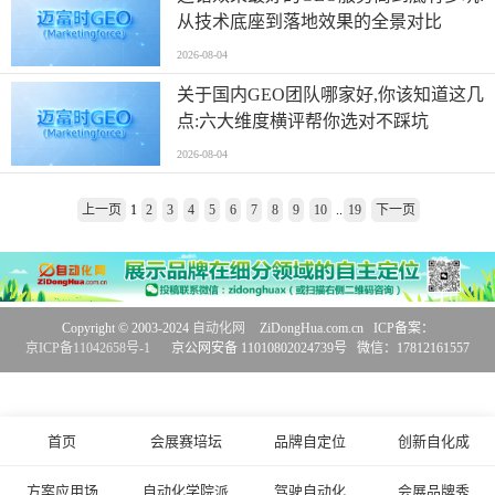
从技术底座到落地效果的全景对比
2026-08-04
关于国内GEO团队哪家好,你该知道这几
点:六大维度横评帮你选对不踩坑
2026-08-04
上一页
1
2
3
4
5
6
7
8
9
10
..
19
下一页
Copyright © 2003-2024
自动化网
ZiDongHua.com.cn ICP备案：
京ICP备11042658号-1
京公网安备 11010802024739号 微信：17812161557
首页
会展赛培坛
品牌自定位
创新自化成
方案应用场
自动化学院派
驾驶自动化
会展品牌秀