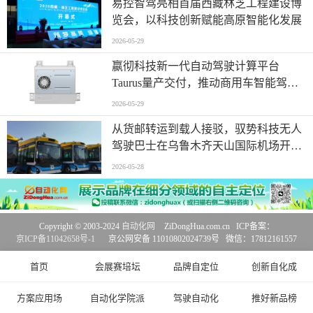
易控智驾亮相首届西藏林芝工程建设博
览会，以科技创新赋能高原智能化发展
2026-05-29
嬴彻科技新一代自动驾驶计算平台
Taurus量产交付，推动商用车智能驾驶
加速渗透
2026-05-29
从货邮转运到载人接驳，驭势科技无人
驾驶巴士在乌鲁木齐天山国际机场开启
无人化运营
2026-05-28
Copyright © 2003-2024
自动化网
ZiDongHua.com.cn ICP备案：
京ICP备11042658号-1
京公网安备 11010802024739号 微信：17812161557
首页
会展赛培坛
品牌自定位
创新自化成
方案应用场
自动化学院派
驾驶自动化
推好新品榜