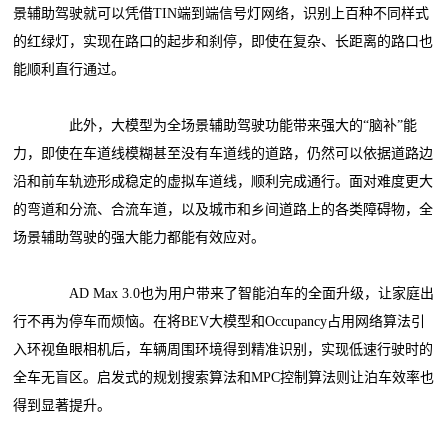
景辅助驾驶就可以凭借TIN端到端信号灯网络，识别上百种不同样式
的红绿灯，实现在路口的起步和刹停，即使在复杂、长距离的路口也
能顺利直行通过。
此外，大模型为全场景辅助驾驶功能带来强大的“脑补”能
力，即使在车道线模糊甚至没有车道线的道路，仍然可以依据道路边
沿和前车轨迹形成稳定的虚拟车道线，顺利完成通行。面对难度更大
的弯道和分流、合流车道，以及城市和乡间道路上的各类障碍物，全
场景辅助驾驶的强大能力都能有效应对。
AD Max 3.0也为用户带来了智能泊车的全面升级，让家庭出
行不再为停车而烦恼。在将BEV大模型和Occupancy占用网络算法引
入环视鱼眼相机后，车辆周围环境得到精准识别，实现低速行驶时的
全车无盲区。启发式的规划搜索算法和MPC控制算法则让泊车效率也
得到显著提升。