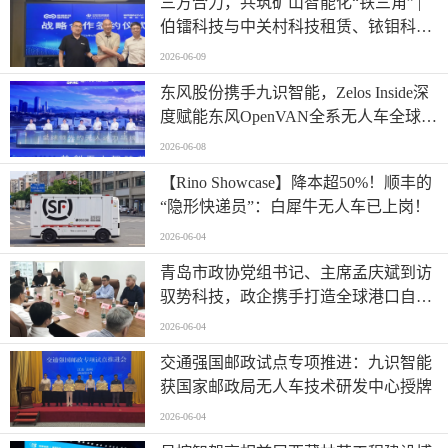
三方合力，共筑矿山智能化“铁三角” |
伯镭科技与中关村科技租赁、铱钼科技
正式签署三方战略合作协议
2026-06-09
东风股份携手九识智能，Zelos Inside深
度赋能东风OpenVAN全系无人车全球首
发
2026-06-08
【Rino Showcase】降本超50%！顺丰的
“隐形快递员”：白犀牛无人车已上岗！
2026-06-04
青岛市政协党组书记、主席孟庆斌到访
驭势科技，政企携手打造全球港口自动
驾驶应用样板
2026-06-04
交通强国邮政试点专项推进：九识智能
获国家邮政局无人车技术研发中心授牌
2026-06-04