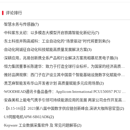
评论排行
·
智慧水务与传感器
(7)
·
中科紫东太初：以多模态大模型开启铁路智能化新纪元
(7)
·
东土科技并购高威科：工业自动化的“场景驱动”时代将要到来
(5)
·
自动化网诚征自动化科技赋能高质量发展解决方案
(3)
·
深耕应用，兆易创新携全系产品和行业解决方案亮相慕尼黑电子展
(3)
·
恒力集团董事长陈建华：致力于打造全球行业标杆，为国家的经济高质量发展贡献更大力量|上海电气集团党委书记、董事长吴磊来访
·
推好品牌观察：西门子在沪设立其中国首个智能基础设施数字化赋能中心
(2)
·
黑芝麻智能发布华山开发者计划 高质量赋能多元应用场景
(2)
·
WOODHEAD通讯卡备品备件：Applicom International PCU1500S7 PCU 1500 S7 V4.5.0
·
安森美和上能电气携手引领可持续能源应用的发展 两家公司合作开发高性能储能和太阳能组串式逆变器方案 以实现可持续的未来
·
【6.15-16日】2023第八届中国数字供应链创新峰会,演讲大咖阵容官宣
(2)
·
LS伺服电机APM-SB02ADK
(2)
·
Kepware 工业数据采集软件 及 常见问题解答
(2)