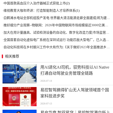
·
中国首款高血压介入治疗器械正式获批上市
(2)
·
维视教育大咖年终讲：打造智能制造人才培养体系
(1)
·
白鹤滩水电站全部机组投产发电 世界最大清洁能源走廊全面建成|将为建设新型能源体系、保障国家能源安全、实现“双碳”目标提供有力支撑
·
推好细分产业观察--物联网：2026年中国物联网市场规模接近3000亿美元 智慧工厂、智慧城市、智慧电网等将占60%以上
·
加大在用计量器具、试验检测设备的自动化、数字化改造力度|市场监管总局 工业和信息化部 关于促进企业计量能力提升的指导意见
·
全国首套自动化虚拟电厂系统在深圳试运行 功能匹敌大型电厂，已入选国际典型案例
·
自动化科技将在乡村振兴工作中大有作为|《关于做好2023年全面推进乡村振兴重点工作的意见》发布
相关推荐
用AI进化AI司机，驭势科技以AI Native
打通自动驾驶业务管理全链路
2026-07-14
易控智驾摘得矿山无人驾驶领域首个国
家科技进步奖
2026-07-13
易启华章 智驭星穹｜易控智驾港交所上