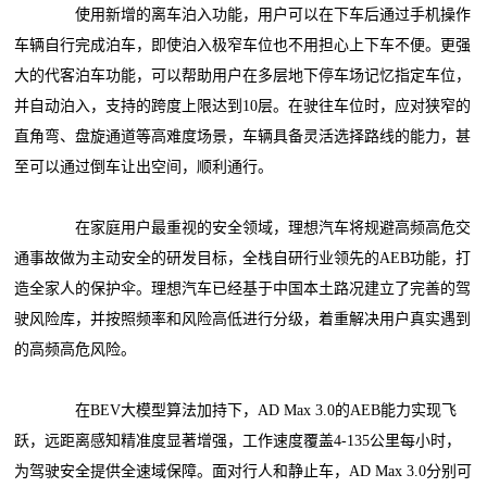
使用新增的离车泊入功能，用户可以在下车后通过手机操作
车辆自行完成泊车，即使泊入极窄车位也不用担心上下车不便。更强
大的代客泊车功能，可以帮助用户在多层地下停车场记忆指定车位，
并自动泊入，支持的跨度上限达到10层。在驶往车位时，应对狭窄的
直角弯、盘旋通道等高难度场景，车辆具备灵活选择路线的能力，甚
至可以通过倒车让出空间，顺利通行。
在家庭用户最重视的安全领域，理想汽车将规避高频高危交
通事故做为主动安全的研发目标，全栈自研行业领先的AEB功能，打
造全家人的保护伞。理想汽车已经基于中国本土路况建立了完善的驾
驶风险库，并按照频率和风险高低进行分级，着重解决用户真实遇到
的高频高危风险。
在BEV大模型算法加持下，AD Max 3.0的AEB能力实现飞
跃，远距离感知精准度显著增强，工作速度覆盖4-135公里每小时，
为驾驶安全提供全速域保障。面对行人和静止车，AD Max 3.0分别可