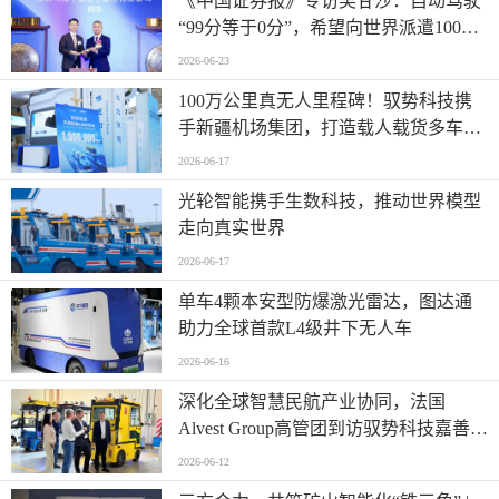
《中国证券报》专访吴甘沙：自动驾驶
“99分等于0分”，希望向世界派遣100万
名AI司机
2026-06-23
100万公里真无人里程碑！驭势科技携
手新疆机场集团，打造载人载货多车型
全场景运营标杆
2026-06-17
光轮智能携手生数科技，推动世界模型
走向真实世界
2026-06-17
单车4颗本安型防爆激光雷达，图达通
助力全球首款L4级井下无人车
2026-06-16
深化全球智慧民航产业协同，法国
Alvest Group高管团到访驭势科技嘉善研
发测试和应用创新中心
2026-06-12