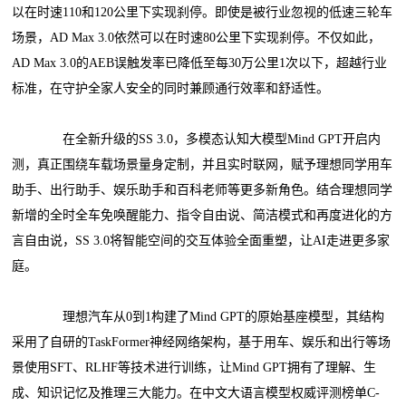
以在时速110和120公里下实现刹停。即使是被行业忽视的低速三轮车
场景，AD Max 3.0依然可以在时速80公里下实现刹停。不仅如此，
AD Max 3.0的AEB误触发率已降低至每30万公里1次以下，超越行业
标准，在守护全家人安全的同时兼顾通行效率和舒适性。
在全新升级的SS 3.0，多模态认知大模型Mind GPT开启内
测，真正围绕车载场景量身定制，并且实时联网，赋予理想同学用车
助手、出行助手、娱乐助手和百科老师等更多新角色。结合理想同学
新增的全时全车免唤醒能力、指令自由说、简洁模式和再度进化的方
言自由说，SS 3.0将智能空间的交互体验全面重塑，让AI走进更多家
庭。
理想汽车从0到1构建了Mind GPT的原始基座模型，其结构
采用了自研的TaskFormer神经网络架构，基于用车、娱乐和出行等场
景使用SFT、RLHF等技术进行训练，让Mind GPT拥有了理解、生
成、知识记忆及推理三大能力。在中文大语言模型权威评测榜单C-