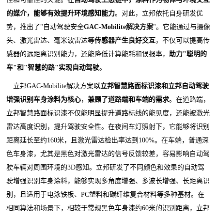
的媒介，能够有效提升环境感知能力
。对此，立邦依托自身研发优
势，推出了"自动驾驶安全
GAC-Mobilite解决方案
"。它能通过与摄像
头、激光雷达、毫米波雷达等
传感器产生良好交互
，不仅可以提高传
感器的远距离识别能力，还能降低计算能耗和误报率，
助力"聪明的
车"和"智慧的路"实现自动驾驶
。
立邦GAC-Mobilite解决方案
以立邦智慧路面标识漆和立邦自动驾驶
增强识别车身涂料为核心
，
兼顾了道路端和车端的需求
。在道路端，
立邦智慧路面标识漆不仅能明显提升道路标线的能见度，还能被激光
雷达高度识别，提升驾驶安全性。在夜间车灯照射下，它能够将识别
距离延长至约160米，且激光雷达检出率达到100%。在车端，普通深
色车身漆，尤其是黑色对激光雷达的信号反馈较差，容易影响自动驾
驶车辆对周围环境的3D感知。立邦研发了不同颜色和效果的自动驾
驶增强识别车身涂料，能够实现多角度增强、多波长增强、长距离识
别，且适用于电泳铁板、PC塑料和碳纤维复合材料等多种基材。在
相同算法和场景下，相较于常规黑色车身漆约60米的识别距离，立邦