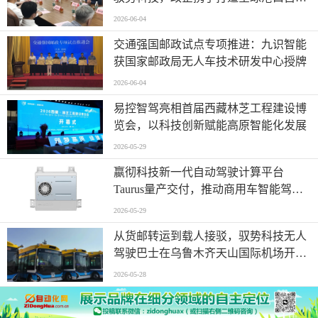
驾驶应用样板
2026-06-04
交通强国邮政试点专项推进：九识智能
获国家邮政局无人车技术研发中心授牌
2026-06-04
易控智驾亮相首届西藏林芝工程建设博
览会，以科技创新赋能高原智能化发展
2026-05-29
嬴彻科技新一代自动驾驶计算平台
Taurus量产交付，推动商用车智能驾驶
加速渗透
2026-05-29
从货邮转运到载人接驳，驭势科技无人
驾驶巴士在乌鲁木齐天山国际机场开启
无人化运营
2026-05-28