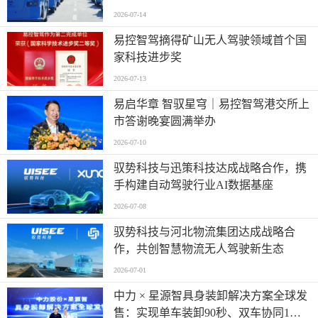
2026-07-14
易控智驾摘得矿山无人驾驶领域首个国
家科技进步奖
2026-07-13
易启华章 智驭星穹｜易控智驾港交所上
市答谢晚宴圆满举办
2026-07-10
驭势科技与迅策科技达成战略合作，携
手构建自动驾驶行业AI数据基座
2026-07-08
驭势科技与河北物流集团达成战略合
作，共创智慧物流无人驾驶新生态
2026-07-01
中力 × 星源智具身装卸解决方案全球发
售：实现单车装卸90秒、双车协同1分