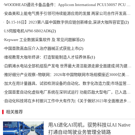
·
WOODHEAD通讯卡备品备件：Applicom International PCU1500S7 PCU 1500 S7 V4.5.0
·
安森美和上能电气携手引领可持续能源应用的发展 两家公司合作开发高性能储能和太阳能组串式逆变器方案 以实现可持续的未来
·
【6.15-16日】2023第八届中国数字供应链创新峰会,演讲大咖阵容官宣
(2)
·
LS伺服电机APM-SB02ADK
(2)
·
Kepware 工业数据采集软件 及 常见问题解答
(2)
·
中国首款高血压介入治疗器械正式获批上市
(2)
·
维视教育大咖年终讲：打造智能制造人才培养体系
(1)
·
白鹤滩水电站全部机组投产发电 世界最大清洁能源走廊全面建成|将为建设新型能源体系、保障国家能源安全、实现“双碳”目标提供有力支撑
·
推好细分产业观察--物联网：2026年中国物联网市场规模接近3000亿美元 智慧工厂、智慧城市、智慧电网等将占60%以上
·
加大在用计量器具、试验检测设备的自动化、数字化改造力度|市场监管总局 工业和信息化部 关于促进企业计量能力提升的指导意见
·
全国首套自动化虚拟电厂系统在深圳试运行 功能匹敌大型电厂，已入选国际典型案例
·
自动化科技将在乡村振兴工作中大有作为|《关于做好2023年全面推进乡村振兴重点工作的意见》发布
相关推荐
用AI进化AI司机，驭势科技以AI Native
打通自动驾驶业务管理全链路