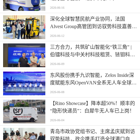
2026-06-16
深化全球智慧民航产业协同，法国
Alvest Group高管团到访驭势科技嘉善研
发测试和应用创新中心
2026-06-12
三方合力，共筑矿山智能化“铁三角” |
伯镭科技与中关村科技租赁、铱钼科技
正式签署三方战略合作协议
2026-06-09
东风股份携手九识智能，Zelos Inside深
度赋能东风OpenVAN全系无人车全球首
发
2026-06-08
【Rino Showcase】降本超50%！顺丰的
“隐形快递员”：白犀牛无人车已上岗！
2026-06-04
青岛市政协党组书记、主席孟庆斌到访
驭势科技，政企携手打造全球港口自动