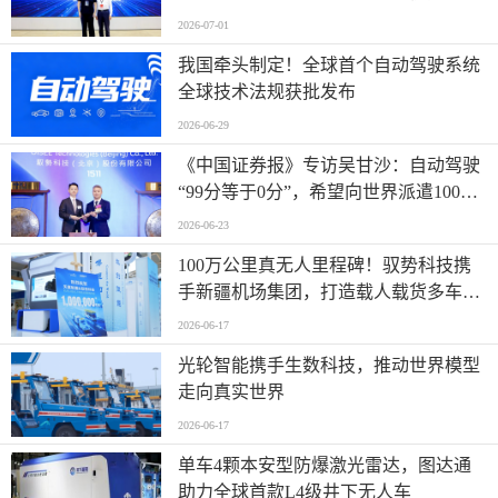
钟
2026-07-01
我国牵头制定！全球首个自动驾驶系统
全球技术法规获批发布
2026-06-29
《中国证券报》专访吴甘沙：自动驾驶
“99分等于0分”，希望向世界派遣100万
名AI司机
2026-06-23
100万公里真无人里程碑！驭势科技携
手新疆机场集团，打造载人载货多车型
全场景运营标杆
2026-06-17
光轮智能携手生数科技，推动世界模型
走向真实世界
2026-06-17
单车4颗本安型防爆激光雷达，图达通
助力全球首款L4级井下无人车