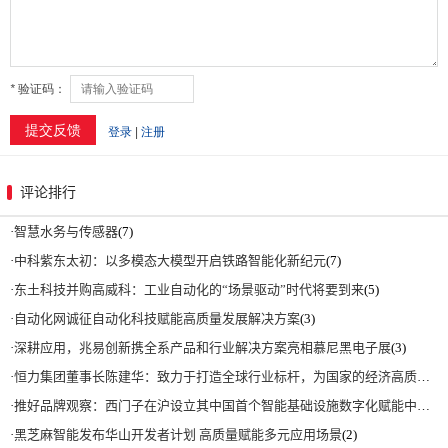
评论排行
·
智慧水务与传感器
(7)
·
中科紫东太初：以多模态大模型开启铁路智能化新纪元
(7)
·
东土科技并购高威科：工业自动化的“场景驱动”时代将要到来
(5)
·
自动化网诚征自动化科技赋能高质量发展解决方案
(3)
·
深耕应用，兆易创新携全系产品和行业解决方案亮相慕尼黑电子展
(3)
·
恒力集团董事长陈建华：致力于打造全球行业标杆，为国家的经济高质量发展贡献更大力量|上海电气集团党委书记、董事长吴磊来访
·
推好品牌观察：西门子在沪设立其中国首个智能基础设施数字化赋能中心
(2)
·
黑芝麻智能发布华山开发者计划 高质量赋能多元应用场景
(2)