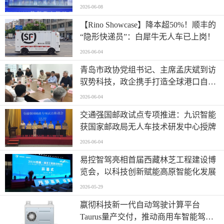
发
2026-06-08
【Rino Showcase】降本超50%！顺丰的
“隐形快递员”：白犀牛无人车已上岗！
2026-06-04
青岛市政协党组书记、主席孟庆斌到访
驭势科技，政企携手打造全球港口自动
驾驶应用样板
2026-06-04
交通强国邮政试点专项推进：九识智能
获国家邮政局无人车技术研发中心授牌
2026-06-04
易控智驾亮相首届西藏林芝工程建设博
览会，以科技创新赋能高原智能化发展
2026-05-29
嬴彻科技新一代自动驾驶计算平台
Taurus量产交付，推动商用车智能驾驶