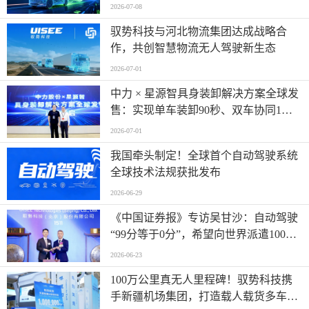
2026-07-08
驭势科技与河北物流集团达成战略合
作，共创智慧物流无人驾驶新生态
2026-07-01
中力 × 星源智具身装卸解决方案全球发
售：实现单车装卸90秒、双车协同1分
钟
2026-07-01
我国牵头制定！全球首个自动驾驶系统
全球技术法规获批发布
2026-06-29
《中国证券报》专访吴甘沙：自动驾驶
“99分等于0分”，希望向世界派遣100万
名AI司机
2026-06-23
100万公里真无人里程碑！驭势科技携
手新疆机场集团，打造载人载货多车型