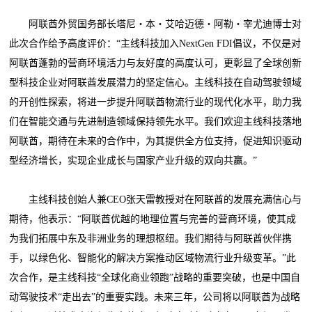
阿联酋外贸国务部长塔尼・本・艾哈迈德・阿勒・宰尤迪博士对
此次合作给予高度评价：“主线科技加入NextGen FDI倡议，不仅是对
阿联酋蓬勃的营商环境活力与友好度的高度认可，更彰显了全球创新
型科技企业对阿联酋发展潜力的坚定信心。主线科技在自动驾驶领域
的开创性探索，将进一步提升阿联酋物流行业的现代化水平，助力我
们在智能交通与先进制造领域保持领先水平。我们欢迎主线科技落地
阿联酋，期待在未来的合作中，为其提供全方位支持，促进知识驱动
型经济增长，实现企业成长与国家产业升级的双向共赢。”
主线科技创始人兼CEO张天雷教授对在阿联酋的发展充满信心与
期待，他表示：“阿联酋优越的地理位置与完善的营商环境，使其成
为我们拓展中东及非洲业务的理想枢纽。我们期待与阿联酋伙伴携
手，以绿色化、智能化的解决方案推动区域物流行业升级变革。”此
次合作，是主线科技“全球化商业领跑”战略的重要突破，也是中国自
动驾驶技术“走出去”的重要实践。未来三年，公司将以阿联酋为战略