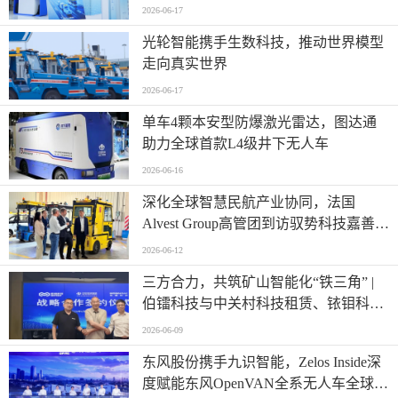
全场景运营标杆
2026-06-17
光轮智能携手生数科技，推动世界模型
走向真实世界
2026-06-17
单车4颗本安型防爆激光雷达，图达通
助力全球首款L4级井下无人车
2026-06-16
深化全球智慧民航产业协同，法国
Alvest Group高管团到访驭势科技嘉善研
发测试和应用创新中心
2026-06-12
三方合力，共筑矿山智能化“铁三角” |
伯镭科技与中关村科技租赁、铱钼科技
正式签署三方战略合作协议
2026-06-09
东风股份携手九识智能，Zelos Inside深
度赋能东风OpenVAN全系无人车全球首