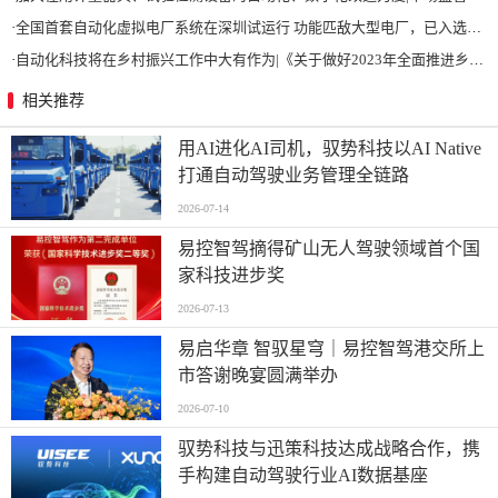
·
全国首套自动化虚拟电厂系统在深圳试运行 功能匹敌大型电厂，已入选国际典型案例
·
自动化科技将在乡村振兴工作中大有作为|《关于做好2023年全面推进乡村振兴重点工作的意见》发布
相关推荐
用AI进化AI司机，驭势科技以AI Native
打通自动驾驶业务管理全链路
2026-07-14
易控智驾摘得矿山无人驾驶领域首个国
家科技进步奖
2026-07-13
易启华章 智驭星穹｜易控智驾港交所上
市答谢晚宴圆满举办
2026-07-10
驭势科技与迅策科技达成战略合作，携
手构建自动驾驶行业AI数据基座