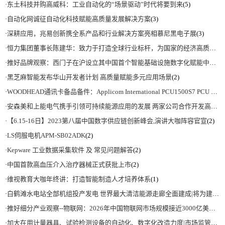
·
东土科技并购高威科：工业自动化的“场景驱动”时代将要到来
(5)
·
自动化网诚征自动化科技赋能高质量发展解决方案
(3)
·
深耕应用，兆易创新携全系产品和行业解决方案亮相慕尼黑电子展
(3)
·
恒力集团董事长陈建华：致力于打造全球行业标杆，为国家的经济高质量发展贡献更大力量|上海电气集团党委书记、董事长吴磊来访
·
推好品牌观察：西门子在沪设立其中国首个智能基础设施数字化赋能中心
(2)
·
黑芝麻智能发布华山开发者计划 高质量赋能多元应用场景
(2)
·
WOODHEAD通讯卡备品备件：Applicom International PCU1500S7 PCU 1500 S7 V4.5.0
·
安森美和上能电气携手引领可持续能源应用的发展 两家公司合作开发高性能储能和太阳能组串式逆变器方案 以实现可持续的未来
·
【6.15-16日】2023第八届中国数字供应链创新峰会,演讲大咖阵容官宣
(2)
·
LS伺服电机APM-SB02ADK
(2)
·
Kepware 工业数据采集软件 及 常见问题解答
(2)
·
中国首款高血压介入治疗器械正式获批上市
(2)
·
维视教育大咖年终讲：打造智能制造人才培养体系
(1)
·
白鹤滩水电站全部机组投产发电 世界最大清洁能源走廊全面建成|将为建设新型能源体系、保障国家能源安全、实现“双碳”目标提供有力支撑
·
推好细分产业观察--物联网：2026年中国物联网市场规模接近3000亿美元 智慧工厂、智慧城市、智慧电网等将占60%以上
·
加大在用计量器具、试验检测设备的自动化、数字化改造力度|市场监管总局 工业和信息化部 关于促进企业计量能力提升的指导意见