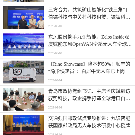
三方合力，共筑矿山智能化“铁三角” |
伯镭科技与中关村科技租赁、铱钼科技
正式签署三方战略合作协议
2026-06-09
东风股份携手九识智能，Zelos Inside深
度赋能东风OpenVAN全系无人车全球首
发
2026-06-08
【Rino Showcase】降本超50%！顺丰的
“隐形快递员”：白犀牛无人车已上岗！
2026-06-04
青岛市政协党组书记、主席孟庆斌到访
驭势科技，政企携手打造全球港口自动
驾驶应用样板
2026-06-04
交通强国邮政试点专项推进：九识智能
获国家邮政局无人车技术研发中心授牌
2026-06-04