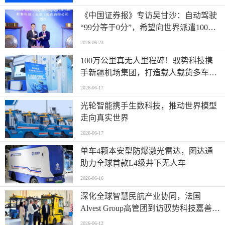
《中国证券报》专访吴甘沙：自动驾驶
“99分等于0分”，希望向世界派遣100万
名AI司机
2026-06-23
100万公里真无人里程碑！驭势科技携
手新疆机场集团，打造载人载货多车型
全场景运营标杆
2026-06-17
光轮智能携手生数科技，推动世界模型
走向真实世界
2026-06-17
单车4颗本安型防爆激光雷达，图达通
助力全球首款L4级井下无人车
2026-06-16
深化全球智慧民航产业协同，法国
Alvest Group高管团到访驭势科技嘉善研
发测试和应用创新中心
2026-06-12