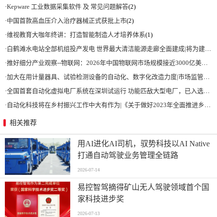
·
Kepware 工业数据采集软件 及 常见问题解答
(2)
·
中国首款高血压介入治疗器械正式获批上市
(2)
·
维视教育大咖年终讲：打造智能制造人才培养体系
(1)
·
白鹤滩水电站全部机组投产发电 世界最大清洁能源走廊全面建成|将为建设新型能源体系、保障国家能源安全、实现“双碳”目标提供有力支撑
·
推好细分产业观察--物联网：2026年中国物联网市场规模接近3000亿美元 智慧工厂、智慧城市、智慧电网等将占60%以上
·
加大在用计量器具、试验检测设备的自动化、数字化改造力度|市场监管总局 工业和信息化部 关于促进企业计量能力提升的指导意见
·
全国首套自动化虚拟电厂系统在深圳试运行 功能匹敌大型电厂，已入选国际典型案例
·
自动化科技将在乡村振兴工作中大有作为|《关于做好2023年全面推进乡村振兴重点工作的意见》发布
相关推荐
用AI进化AI司机，驭势科技以AI Native
打通自动驾驶业务管理全链路
2026-07-14
易控智驾摘得矿山无人驾驶领域首个国
家科技进步奖
2026-07-13