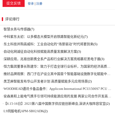
评论排行
·
智慧水务与传感器
(7)
·
中科紫东太初：以多模态大模型开启铁路智能化新纪元
(7)
·
东土科技并购高威科：工业自动化的“场景驱动”时代将要到来
(5)
·
自动化网诚征自动化科技赋能高质量发展解决方案
(3)
·
深耕应用，兆易创新携全系产品和行业解决方案亮相慕尼黑电子展
(3)
·
恒力集团董事长陈建华：致力于打造全球行业标杆，为国家的经济高质量发展贡献更大力量|上海电气集团党委书记、董事长吴磊来访
·
推好品牌观察：西门子在沪设立其中国首个智能基础设施数字化赋能中心
(2)
·
黑芝麻智能发布华山开发者计划 高质量赋能多元应用场景
(2)
·
WOODHEAD通讯卡备品备件：Applicom International PCU1500S7 PCU 1500 S7 V4.5.0
·
安森美和上能电气携手引领可持续能源应用的发展 两家公司合作开发高性能储能和太阳能组串式逆变器方案 以实现可持续的未来
·
【6.15-16日】2023第八届中国数字供应链创新峰会,演讲大咖阵容官宣
(2)
·
LS伺服电机APM-SB02ADK
(2)