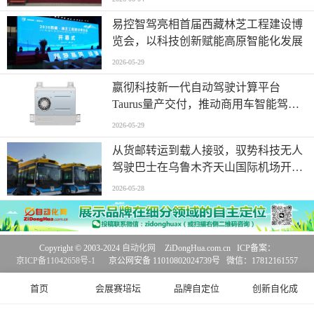
易控智驾亮相首届西藏林芝工程建设博
览会，以科技创新赋能高原智能化发展
2026-05-29
嬴彻科技新一代自动驾驶计算平台
Taurus量产交付，推动商用车智能驾驶
加速渗透
2026-05-29
从货邮转运到载人接驳，驭势科技无人
驾驶巴士在乌鲁木齐天山国际机场开启
无人化运营
2026-05-28
Copyright © 2003-2024
自动化网
ZiDongHua.com.cn ICP备案：
京ICP备11042658号-1
京公网安备 11010802024739号 微信：17812161557
首页
会展赛培坛
品牌自定位
创新自化成