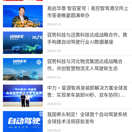
易启华章 智驭星穹｜易控智驾港交所上
市答谢晚宴圆满举办
2026-07-10
驭势科技与迅策科技达成战略合作，携
手构建自动驾驶行业AI数据基座
2026-07-08
驭势科技与河北物流集团达成战略合
作，共创智慧物流无人驾驶新生态
2026-07-01
中力 × 星源智具身装卸解决方案全球发
售：实现单车装卸90秒、双车协同1分
钟
2026-07-01
我国牵头制定！全球首个自动驾驶系统
全球技术法规获批发布
2026-06-29