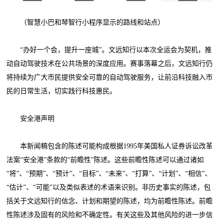
（智慧小巴和琴智行小程序显示的路线和站点）
“办好一个会，提升一座城”。文远知行以本次全运会为契机，推
动自动驾驶技术在公共场景的深度应用。赛事落幕之后，文远知行仍
将持续为广大市民提供安全可靠的自动驾驶服务，让前沿科技融入市
民的日常生活，切实践行科技惠民。
安全港声明
本新闻稿包含的陈述可能构成根据1995年美国私人证券诉讼改革
法案“安全港”条款的“前瞻性”陈述。这些前瞻性陈述可以通过诸如
“将”、“预期”、“预计”、“目标”、“未来”、“打算”、“计划”、“相信”、
“估计”、“可能”以及类似表述的术语来识别。非历史事实的陈述，包
括关于文远知行的信念、计划和期望的陈述，均为前瞻性陈述。前瞻
性陈述涉及固有的风险和不确定性。有关这些及其他风险的进一步信