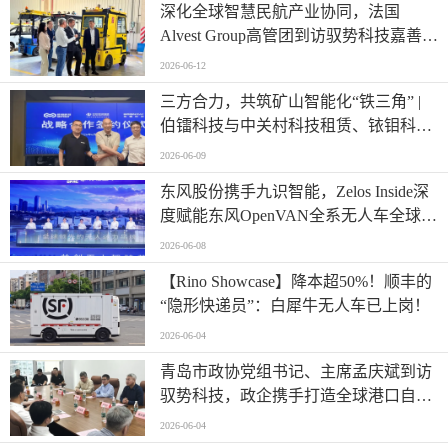
深化全球智慧民航产业协同，法国
Alvest Group高管团到访驭势科技嘉善研
发测试和应用创新中心
2026-06-12
三方合力，共筑矿山智能化“铁三角” |
伯镭科技与中关村科技租赁、铱钼科技
正式签署三方战略合作协议
2026-06-09
东风股份携手九识智能，Zelos Inside深
度赋能东风OpenVAN全系无人车全球首
发
2026-06-08
【Rino Showcase】降本超50%！顺丰的
“隐形快递员”：白犀牛无人车已上岗！
2026-06-04
青岛市政协党组书记、主席孟庆斌到访
驭势科技，政企携手打造全球港口自动
驾驶应用样板
2026-06-04