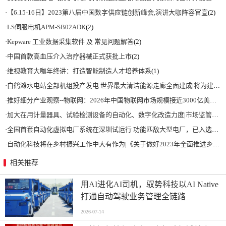
·
【6.15-16日】2023第八届中国数字供应链创新峰会,演讲大咖阵容官宣
(2)
·
LS伺服电机APM-SB02ADK
(2)
·
Kepware 工业数据采集软件 及 常见问题解答
(2)
·
中国首款高血压介入治疗器械正式获批上市
(2)
·
维视教育大咖年终讲：打造智能制造人才培养体系
(1)
·
白鹤滩水电站全部机组投产发电 世界最大清洁能源走廊全面建成|将为建设新型能源体系、保障国家能源安全、实现“双碳”目标提供有力支撑
·
推好细分产业观察--物联网：2026年中国物联网市场规模接近3000亿美元 智慧工厂、智慧城市、智慧电网等将占60%以上
·
加大在用计量器具、试验检测设备的自动化、数字化改造力度|市场监管总局 工业和信息化部 关于促进企业计量能力提升的指导意见
·
全国首套自动化虚拟电厂系统在深圳试运行 功能匹敌大型电厂，已入选国际典型案例
·
自动化科技将在乡村振兴工作中大有作为|《关于做好2023年全面推进乡村振兴重点工作的意见》发布
相关推荐
用AI进化AI司机，驭势科技以AI Native
打通自动驾驶业务管理全链路
2026-07-14