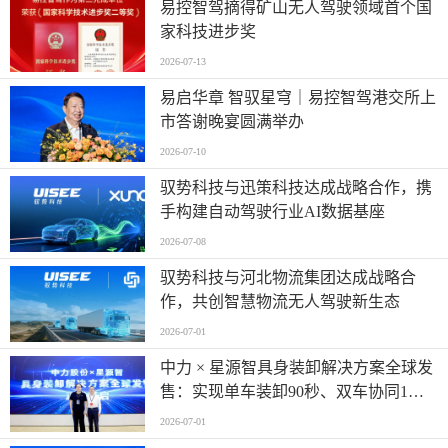
易控智驾摘得矿山无人驾驶领域首个国
家科技进步奖
2026-07-13
易启华章 智驭星穹｜易控智驾港交所上
市答谢晚宴圆满举办
2026-07-10
驭势科技与迅策科技达成战略合作，携
手构建自动驾驶行业AI数据基座
2026-07-08
驭势科技与河北物流集团达成战略合
作，共创智慧物流无人驾驶新生态
2026-07-01
中力 × 星源智具身装卸解决方案全球发
售：实现单车装卸90秒、双车协同1分
钟
2026-07-01