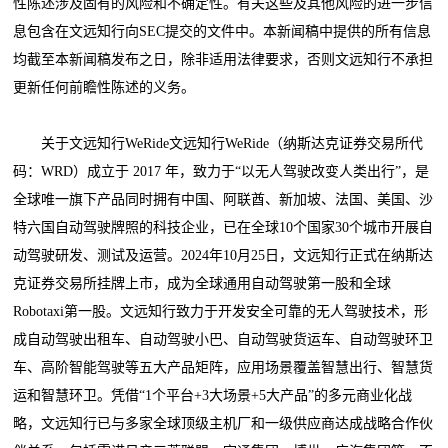
性陈述涉及固有的风险和不确定性。有关这些及其他风险的进一步信
息包含在文远知行向SEC提交的文件中。本新闻稿中提供的所有信息
均截至本新闻稿发布之日，除非适用法律要求，否则文远知行不承担
更新任何前瞻性陈述的义务。
关于文远知行WeRide文远知行WeRide（纳斯达克证券交易所代
码：WRD）成立于 2017 年，致力于“以无人驾驶改变人类出行”，是
全球唯一旗下产品同时拥有中国、阿联酋、新加坡、法国、美国、沙
特六国自动驾驶牌照的科技企业，已在全球10个国家30个城市开展自
动驾驶研发、测试及运营。2024年10月25日，文远知行正式在纳斯达
克证券交易所挂牌上市，成为全球通用自动驾驶第一股和全球
Robotaxi第一股。文远知行致力于开发安全可靠的无人驾驶技术，形
成自动驾驶出租车、自动驾驶小巴、自动驾驶货运车、自动驾驶环卫
车、高阶智能驾驶等五大产品矩阵，应用场景覆盖智慧出行、智慧货
运和智慧环卫。凭借“1个平台+3大场景+5大产品”的多元商业化战
略，文远知行已与多家全球顶级主机厂和一级供应商达成战略合作伙