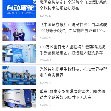
我国牵头制定！全球首个自动驾驶系统
全球技术法规获批发布
2026-06-29
《中国证券报》专访吴甘沙：自动驾驶
“99分等于0分”，希望向世界派遣100万
名AI司机
2026-06-23
100万公里真无人里程碑！驭势科技携
手新疆机场集团，打造载人载货多车型
全场景运营标杆
2026-06-17
光轮智能携手生数科技，推动世界模型
走向真实世界
2026-06-17
单车4颗本安型防爆激光雷达，图达通
助力全球首款L4级井下无人车
2026-06-16