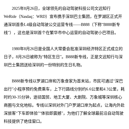
2025年8月26日，全球领先的自动驾驶科技公司文远知行
WeRide（Nasdaq：WRD）宣布携手深圳巴士集团，在罗湖区正式开
通深圳首条L4级自动驾驶公交运营专线——B888（下称“B888新专
线”），这也是深圳首个在繁华市中心运营的自动驾驶小巴项目。
1980年8月26日是全国人大常委会批准深圳经济特区正式成立的
日子，8月26日被称为“特区生日”。B888新专线，正是文远知行与深
圳巴士集团送给深圳的一份特别的生日礼物。
B888新专线以罗湖口岸和万象食家为首末站，市民可通过“深巴
出行”小程序预约免费乘车，上下行路线分别约6.6公里和4.3公里，耗
时约30-35分钟，途径国贸、地王大厦、大剧院、万象城等深圳核心
商圈与文化地标。专线以深圳对外门户罗湖口岸为起点，让海内外赴
深旅客“下车即体验”“体验即震撼”，为他们了解全球最前沿自动驾驶
科技提供了绝佳窗口。