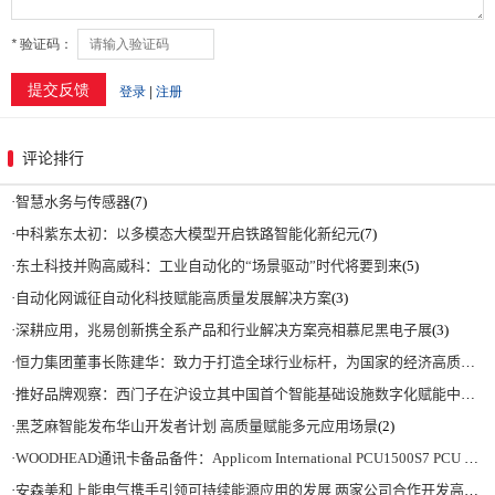
评论排行
·
智慧水务与传感器
(7)
·
中科紫东太初：以多模态大模型开启铁路智能化新纪元
(7)
·
东土科技并购高威科：工业自动化的“场景驱动”时代将要到来
(5)
·
自动化网诚征自动化科技赋能高质量发展解决方案
(3)
·
深耕应用，兆易创新携全系产品和行业解决方案亮相慕尼黑电子展
(3)
·
恒力集团董事长陈建华：致力于打造全球行业标杆，为国家的经济高质量发展贡献更大力量|上海电气集团党委书记、董事长吴磊来访
·
推好品牌观察：西门子在沪设立其中国首个智能基础设施数字化赋能中心
(2)
·
黑芝麻智能发布华山开发者计划 高质量赋能多元应用场景
(2)
·
WOODHEAD通讯卡备品备件：Applicom International PCU1500S7 PCU 1500 S7 V4.5.0
·
安森美和上能电气携手引领可持续能源应用的发展 两家公司合作开发高性能储能和太阳能组串式逆变器方案 以实现可持续的未来