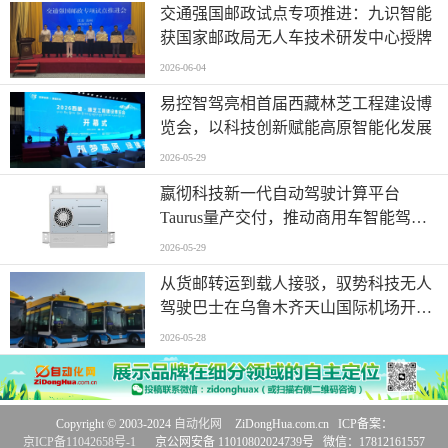
交通强国邮政试点专项推进：九识智能
获国家邮政局无人车技术研发中心授牌
2026-06-04
易控智驾亮相首届西藏林芝工程建设博
览会，以科技创新赋能高原智能化发展
2026-05-29
嬴彻科技新一代自动驾驶计算平台
Taurus量产交付，推动商用车智能驾驶
加速渗透
2026-05-29
从货邮转运到载人接驳，驭势科技无人
驾驶巴士在乌鲁木齐天山国际机场开启
无人化运营
2026-05-28
Copyright © 2003-2024
自动化网
ZiDongHua.com.cn ICP备案：
京ICP备11042658号-1
京公网安备 11010802024739号 微信：17812161557