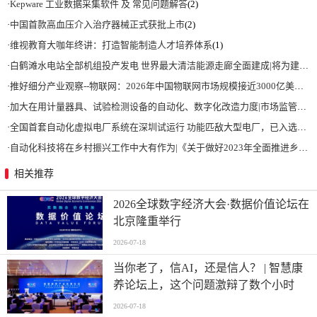
·
Kepware 工业数据采集软件 及 常见问题解答
(2)
·
中国首款高血压介入治疗器械正式获批上市
(2)
·
维视教育大咖年终讲：打造智能制造人才培养体系
(1)
·
白鹤滩水电站全部机组投产发电 世界最大清洁能源走廊全面建成|将为建设新型能源体系、保障国家能源安全、实现“双碳”目标提供有力支撑
·
推好细分产业观察--物联网：2026年中国物联网市场规模接近3000亿美元 智慧工厂、智慧城市、智慧电网等将占60%以上
·
加大在用计量器具、试验检测设备的自动化、数字化改造力度|市场监管总局 工业和信息化部 关于促进企业计量能力提升的指导意见
·
全国首套自动化虚拟电厂系统在深圳试运行 功能匹敌大型电厂，已入选国际典型案例
·
自动化科技将在乡村振兴工作中大有作为|《关于做好2023年全面推进乡村振兴重点工作的意见》发布
相关推荐
2026全球数字经济大会·数据价值论坛在
北京隆重举行
2026-07-18
当你老了，信AI，还是信人？ | 智慧康
养论坛上，这个问题激辩了数个小时
2026-07-18