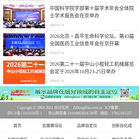
中国科学院学部第十届学术年会全体院
士学术报告会在京举办
2026-07-14
2026北京・昌平生命科学论坛、第43届
全国医药工业信息年会在京开幕
2026-07-14
2026第二十一届中山小榄轻工机械展览
会定于2026年10月23-25日举办
2026-07-13
Copyright © 2003-2024
自动化网
ZiDongHua.com.cn ICP备案：
京ICP备11042658号-1
京公网安备 11010802024739号 微信：17812161557
首页
会展赛培坛
品牌自定位
创新自化成