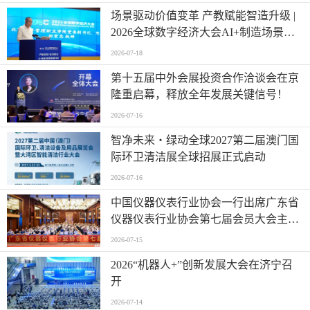
场景驱动价值变革 产教赋能智造升级 |
2026全球数字经济大会AI+制造场景落
地国际论坛成功举办
2026-07-18
第十五届中外会展投资合作洽谈会在京
隆重启幕，释放全年发展关键信号！
2026-07-16
智净未来・绿动全球2027第二届澳门国
际环卫清洁展全球招展正式启动
2026-07-16
中国仪器仪表行业协会一行出席广东省
仪器仪表行业协会第七届会员大会主题
活动并进行走访交流
2026-07-15
2026“机器人+”创新发展大会在济宁召
开
2026-07-14