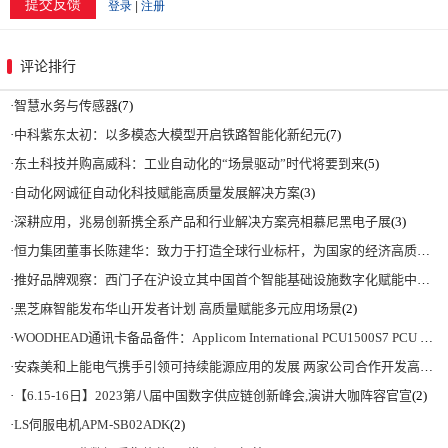
评论排行
·
智慧水务与传感器
(7)
·
中科紫东太初：以多模态大模型开启铁路智能化新纪元
(7)
·
东土科技并购高威科：工业自动化的“场景驱动”时代将要到来
(5)
·
自动化网诚征自动化科技赋能高质量发展解决方案
(3)
·
深耕应用，兆易创新携全系产品和行业解决方案亮相慕尼黑电子展
(3)
·
恒力集团董事长陈建华：致力于打造全球行业标杆，为国家的经济高质量发展贡献更大力量|上海电气集团党委书记、董事长吴磊来访
·
推好品牌观察：西门子在沪设立其中国首个智能基础设施数字化赋能中心
(2)
·
黑芝麻智能发布华山开发者计划 高质量赋能多元应用场景
(2)
·
WOODHEAD通讯卡备品备件：Applicom International PCU1500S7 PCU 1500 S7 V4.5.0
·
安森美和上能电气携手引领可持续能源应用的发展 两家公司合作开发高性能储能和太阳能组串式逆变器方案 以实现可持续的未来
·
【6.15-16日】2023第八届中国数字供应链创新峰会,演讲大咖阵容官宣
(2)
·
LS伺服电机APM-SB02ADK
(2)