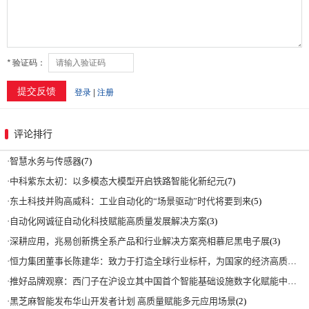
评论排行
·
智慧水务与传感器
(7)
·
中科紫东太初：以多模态大模型开启铁路智能化新纪元
(7)
·
东土科技并购高威科：工业自动化的“场景驱动”时代将要到来
(5)
·
自动化网诚征自动化科技赋能高质量发展解决方案
(3)
·
深耕应用，兆易创新携全系产品和行业解决方案亮相慕尼黑电子展
(3)
·
恒力集团董事长陈建华：致力于打造全球行业标杆，为国家的经济高质量发展贡献更大力量|上海电气集团党委书记、董事长吴磊来访
·
推好品牌观察：西门子在沪设立其中国首个智能基础设施数字化赋能中心
(2)
·
黑芝麻智能发布华山开发者计划 高质量赋能多元应用场景
(2)