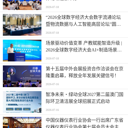
2026-07-18
“2026全球数字经济大会数字流通论坛
暨物流数据与人工智能高层论坛”圆满
成功举办
2026-07-18
场景驱动价值变革 产教赋能智造升级 |
2026全球数字经济大会AI+制造场景落
地国际论坛成功举办
2026-07-18
第十五届中外会展投资合作洽谈会在京
隆重启幕，释放全年发展关键信号！
2026-07-16
智净未来・绿动全球2027第二届澳门国
际环卫清洁展全球招展正式启动
2026-07-16
中国仪器仪表行业协会一行出席广东省
仪器仪表行业协会第七届会员大会主题