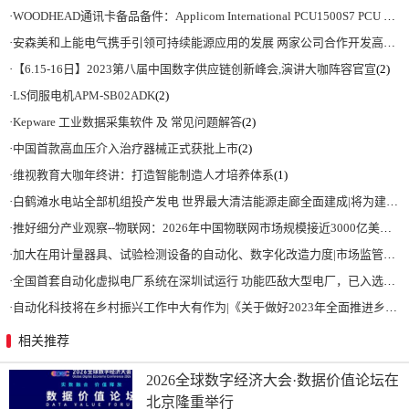
·
WOODHEAD通讯卡备品备件：Applicom International PCU1500S7 PCU 1500 S7 V4.5.0
·
安森美和上能电气携手引领可持续能源应用的发展 两家公司合作开发高性能储能和太阳能组串式逆变器方案 以实现可持续的未来
·
【6.15-16日】2023第八届中国数字供应链创新峰会,演讲大咖阵容官宣
(2)
·
LS伺服电机APM-SB02ADK
(2)
·
Kepware 工业数据采集软件 及 常见问题解答
(2)
·
中国首款高血压介入治疗器械正式获批上市
(2)
·
维视教育大咖年终讲：打造智能制造人才培养体系
(1)
·
白鹤滩水电站全部机组投产发电 世界最大清洁能源走廊全面建成|将为建设新型能源体系、保障国家能源安全、实现“双碳”目标提供有力支撑
·
推好细分产业观察--物联网：2026年中国物联网市场规模接近3000亿美元 智慧工厂、智慧城市、智慧电网等将占60%以上
·
加大在用计量器具、试验检测设备的自动化、数字化改造力度|市场监管总局 工业和信息化部 关于促进企业计量能力提升的指导意见
·
全国首套自动化虚拟电厂系统在深圳试运行 功能匹敌大型电厂，已入选国际典型案例
·
自动化科技将在乡村振兴工作中大有作为|《关于做好2023年全面推进乡村振兴重点工作的意见》发布
相关推荐
2026全球数字经济大会·数据价值论坛在
北京隆重举行