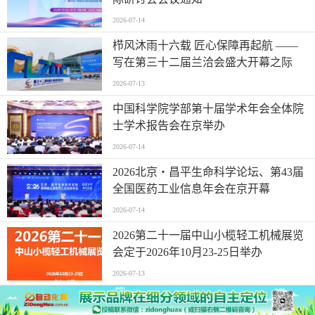
2026-07-14
栉风沐雨十六载 匠心保障再起航 ——
写在第三十二届兰洽会盛大开幕之际
2026-07-13
中国科学院学部第十届学术年会全体院
士学术报告会在京举办
2026-07-14
2026北京・昌平生命科学论坛、第43届
全国医药工业信息年会在京开幕
2026-07-14
2026第二十一届中山小榄轻工机械展览
会定于2026年10月23-25日举办
2026-07-13