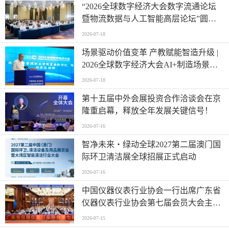
“2026全球数字经济大会数字流通论坛
暨物流数据与人工智能高层论坛”圆满
成功举办
2026-07-18
场景驱动价值变革 产教赋能智造升级 |
2026全球数字经济大会AI+制造场景落
地国际论坛成功举办
2026-07-18
第十五届中外会展投资合作洽谈会在京
隆重启幕，释放全年发展关键信号！
2026-07-16
智净未来・绿动全球2027第二届澳门国
际环卫清洁展全球招展正式启动
2026-07-16
中国仪器仪表行业协会一行出席广东省
仪器仪表行业协会第七届会员大会主题
活动并进行走访交流
2026-07-15