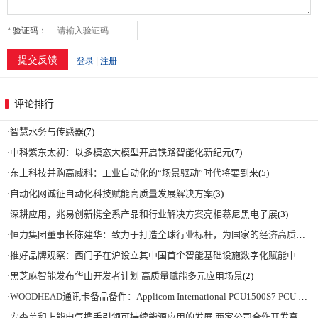
评论排行
·
智慧水务与传感器
(7)
·
中科紫东太初：以多模态大模型开启铁路智能化新纪元
(7)
·
东土科技并购高威科：工业自动化的“场景驱动”时代将要到来
(5)
·
自动化网诚征自动化科技赋能高质量发展解决方案
(3)
·
深耕应用，兆易创新携全系产品和行业解决方案亮相慕尼黑电子展
(3)
·
恒力集团董事长陈建华：致力于打造全球行业标杆，为国家的经济高质量发展贡献更大力量|上海电气集团党委书记、董事长吴磊来访
·
推好品牌观察：西门子在沪设立其中国首个智能基础设施数字化赋能中心
(2)
·
黑芝麻智能发布华山开发者计划 高质量赋能多元应用场景
(2)
·
WOODHEAD通讯卡备品备件：Applicom International PCU1500S7 PCU 1500 S7 V4.5.0
·
安森美和上能电气携手引领可持续能源应用的发展 两家公司合作开发高性能储能和太阳能组串式逆变器方案 以实现可持续的未来