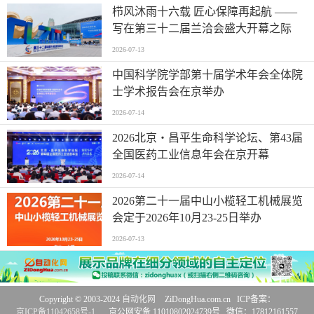
栉风沐雨十六载 匠心保障再起航 ——
写在第三十二届兰洽会盛大开幕之际
2026-07-13
中国科学院学部第十届学术年会全体院
士学术报告会在京举办
2026-07-14
2026北京・昌平生命科学论坛、第43届
全国医药工业信息年会在京开幕
2026-07-14
2026第二十一届中山小榄轻工机械展览
会定于2026年10月23-25日举办
2026-07-13
Copyright © 2003-2024
自动化网
ZiDongHua.com.cn ICP备案：
京ICP备11042658号-1
京公网安备 11010802024739号 微信：17812161557