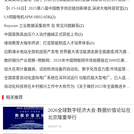
·
【6.15-16日】2023第八届中国数字供应链创新峰会,演讲大咖阵容官宣
(2)
·
LS伺服电机APM-SB02ADK
(2)
·
Kepware 工业数据采集软件 及 常见问题解答
(2)
·
中国首款高血压介入治疗器械正式获批上市
(2)
·
维视教育大咖年终讲：打造智能制造人才培养体系
(1)
·
白鹤滩水电站全部机组投产发电 世界最大清洁能源走廊全面建成|将为建设新型能源体系、保障国家能源安全、实现“双碳”目标提供有力支撑
·
推好细分产业观察--物联网：2026年中国物联网市场规模接近3000亿美元 智慧工厂、智慧城市、智慧电网等将占60%以上
·
加大在用计量器具、试验检测设备的自动化、数字化改造力度|市场监管总局 工业和信息化部 关于促进企业计量能力提升的指导意见
·
全国首套自动化虚拟电厂系统在深圳试运行 功能匹敌大型电厂，已入选国际典型案例
·
自动化科技将在乡村振兴工作中大有作为|《关于做好2023年全面推进乡村振兴重点工作的意见》发布
相关推荐
2026全球数字经济大会·数据价值论坛在
北京隆重举行
2026-07-18