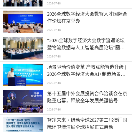
办
2026-07-18
2026全球数字经济大会数智人才国际合
作论坛在京举办
2026-07-18
“2026全球数字经济大会数字流通论坛
暨物流数据与人工智能高层论坛”圆满
成功举办
2026-07-18
场景驱动价值变革 产教赋能智造升级 |
2026全球数字经济大会AI+制造场景落
地国际论坛成功举办
2026-07-18
第十五届中外会展投资合作洽谈会在京
隆重启幕，释放全年发展关键信号！
2026-07-16
智净未来・绿动全球2027第二届澳门国
际环卫清洁展全球招展正式启动