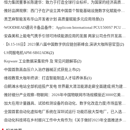
·
恒力集团董事长陈建华：致力于打造全球行业标杆，为国家的经济高质量发展贡献更大力量|上海电气集团党委书记、董事长吴磊来访
·
推好品牌观察：西门子在沪设立其中国首个智能基础设施数字化赋能中心
(2)
·
黑芝麻智能发布华山开发者计划 高质量赋能多元应用场景
(2)
·
WOODHEAD通讯卡备品备件：Applicom International PCU1500S7 PCU 1500 S7 V4.5.0
·
安森美和上能电气携手引领可持续能源应用的发展 两家公司合作开发高性能储能和太阳能组串式逆变器方案 以实现可持续的未来
·
【6.15-16日】2023第八届中国数字供应链创新峰会,演讲大咖阵容官宣
(2)
·
LS伺服电机APM-SB02ADK
(2)
·
Kepware 工业数据采集软件 及 常见问题解答
(2)
·
中国首款高血压介入治疗器械正式获批上市
(2)
·
维视教育大咖年终讲：打造智能制造人才培养体系
(1)
·
白鹤滩水电站全部机组投产发电 世界最大清洁能源走廊全面建成|将为建设新型能源体系、保障国家能源安全、实现“双碳”目标提供有力支撑
·
推好细分产业观察--物联网：2026年中国物联网市场规模接近3000亿美元 智慧工厂、智慧城市、智慧电网等将占60%以上
·
加大在用计量器具、试验检测设备的自动化、数字化改造力度|市场监管总局 工业和信息化部 关于促进企业计量能力提升的指导意见
·
全国首套自动化虚拟电厂系统在深圳试运行 功能匹敌大型电厂，已入选国际典型案例
·
自动化科技将在乡村振兴工作中大有作为|《关于做好2023年全面推进乡村振兴重点工作的意见》发布