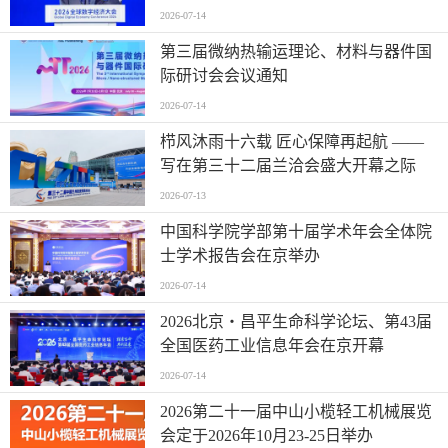
2026-07-14
第三届微纳热输运理论、材料与器件国
际研讨会会议通知
2026-07-14
栉风沐雨十六载 匠心保障再起航 ——
写在第三十二届兰洽会盛大开幕之际
2026-07-13
中国科学院学部第十届学术年会全体院
士学术报告会在京举办
2026-07-14
2026北京・昌平生命科学论坛、第43届
全国医药工业信息年会在京开幕
2026-07-14
2026第二十一届中山小榄轻工机械展览
会定于2026年10月23-25日举办