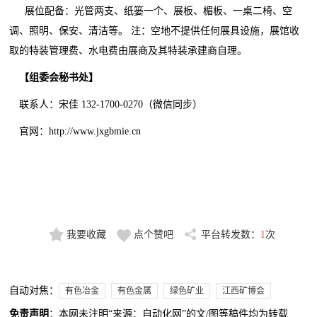
展位配备：光管两支、纸篓一个、展板、楣板、一桌二椅、空
调、照明、保安、清洁等。 注：空地不提供任何展具设施，展馆收
取的特装管理费、水电费由展商及其特装承建商自理。
【
组委会秘书处
】
联系人：宋佳 132-1700-0270（微信同步）
官网：http://www.jxgbmie.cn
我要收藏
点个赞吧
平台转发数：
1
次
自动对焦：
有色冶金
有色金属
绿色矿业
江西矿博会
免责声明
：本网未注明“来源：自动化网”的文/图等稿件均为转载