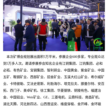
本次矿博会规划展出面积5万平米，参展企业600多家，专业观众达
到5万多人次。邀请参展参会知名企业有江铜集团、江钨集团、必和
必拓、有色矿业、宝钢集团、智利铜业、中国黄金、紫金矿业、中国
五矿、鞍钢矿业、西部矿业、招金矿业、玉溪大红山矿业、希尔威矿
业、卡特彼勒、艾法史密斯、利勃海尔、塔克拉夫、挪曼尔特、安百
拓、西门子、美卓矿机、徐工集团、华菱钢铁、铜陵有色、福建冶
金、中国铝业、Weir矿业、GE、三菱电机、云鼎科技、南昌矿机、
湖北天腾、河北新四达、山西晋运安、维度穿梭、金开峰、金环磁