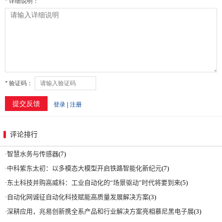
评论排行
·
智慧水务与传感器
(7)
·
中科紫东太初：以多模态大模型开启铁路智能化新纪元
(7)
·
东土科技并购高威科：工业自动化的“场景驱动”时代将要到来
(5)
·
自动化网诚征自动化科技赋能高质量发展解决方案
(3)
·
深耕应用，兆易创新携全系产品和行业解决方案亮相慕尼黑电子展
(3)