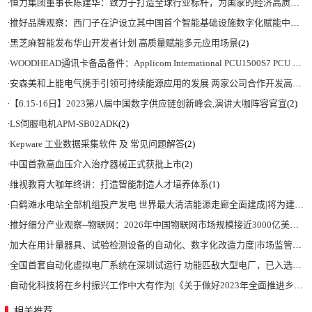
·
恒力集团董事长陈建华：致力于打造全球行业标杆，为国家的经济高质量发展贡献更大力量|上海电气集团党委书记、董事长吴磊来访
·
推好品牌观察：西门子在沪设立其中国首个智能基础设施数字化赋能中心
(2)
·
黑芝麻智能发布华山开发者计划 高质量赋能多元应用场景
(2)
·
WOODHEAD通讯卡备品备件：Applicom International PCU1500S7 PCU 1500 S7 V4.5.0
·
安森美和上能电气携手引领可持续能源应用的发展 两家公司合作开发高性能储能和太阳能组串式逆变器方案 以实现可持续的未来
·
【6.15-16日】2023第八届中国数字供应链创新峰会,演讲大咖阵容官宣
(2)
·
LS伺服电机APM-SB02ADK
(2)
·
Kepware 工业数据采集软件 及 常见问题解答
(2)
·
中国首款高血压介入治疗器械正式获批上市
(2)
·
维视教育大咖年终讲：打造智能制造人才培养体系
(1)
·
白鹤滩水电站全部机组投产发电 世界最大清洁能源走廊全面建成|将为建设新型能源体系、保障国家能源安全、实现“双碳”目标提供有力支撑
·
推好细分产业观察--物联网：2026年中国物联网市场规模接近3000亿美元 智慧工厂、智慧城市、智慧电网等将占60%以上
·
加大在用计量器具、试验检测设备的自动化、数字化改造力度|市场监管总局 工业和信息化部 关于促进企业计量能力提升的指导意见
·
全国首套自动化虚拟电厂系统在深圳试运行 功能匹敌大型电厂，已入选国际典型案例
·
自动化科技将在乡村振兴工作中大有作为|《关于做好2023年全面推进乡村振兴重点工作的意见》发布
相关推荐