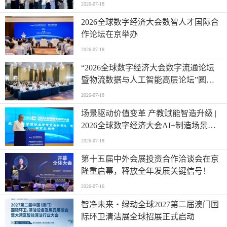
办
2026-07-18
2026全球数字经济大会数智人才国际合
作论坛在京举办
2026-07-18
“2026全球数字经济大会数字流通论坛
暨物流数据与人工智能高层论坛”圆满
成功举办
2026-07-18
场景驱动价值变革 产教赋能智造升级 |
2026全球数字经济大会AI+制造场景落
地国际论坛成功举办
2026-07-18
第十五届中外会展投资合作洽谈会在京
隆重启幕，释放全年发展关键信号！
2026-07-16
智净未来・绿动全球2027第二届澳门国
际环卫清洁展全球招展正式启动