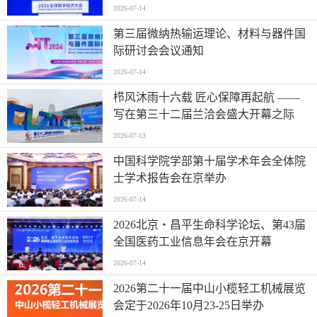
2026-07-14
第三届微纳热输运理论、材料与器件国
际研讨会会议通知
2026-07-14
栉风沐雨十六载 匠心保障再起航 ——
写在第三十二届兰洽会盛大开幕之际
2026-07-13
中国科学院学部第十届学术年会全体院
士学术报告会在京举办
2026-07-14
2026北京・昌平生命科学论坛、第43届
全国医药工业信息年会在京开幕
2026-07-14
2026第二十一届中山小榄轻工机械展览
会定于2026年10月23-25日举办