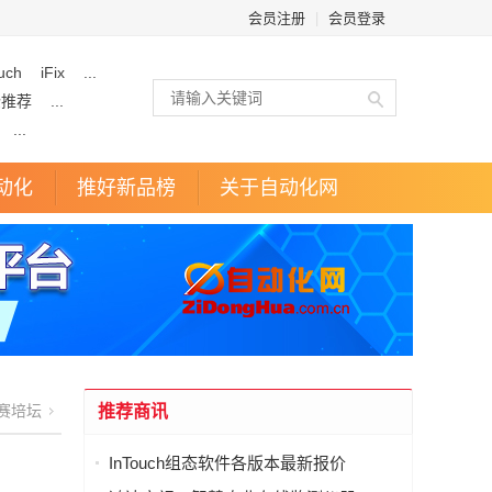
会员注册
|
会员登录
uch
iFix
...
企推荐
...
...
动化
推好新品榜
关于自动化网
赛培坛
推荐商讯
InTouch组态软件各版本最新报价