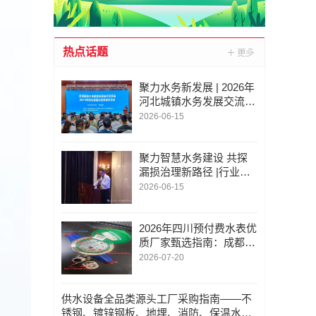
热点话题
聚力水务新发展 | 2026年
河北城镇水务发展交流会
圆满落幕，威派格助力行
2026-06-15
业高质量升级
聚力智慧水务建设 共探
漏损治理新路径 |行业交
流研讨会圆满举办
2026-06-15
2026年四川预付费水表优
质厂家甄选指南：成都旋
翼式水表/成都智能水表/
2026-07-20
成都水表/权威推荐与行
业深度分析
供水设备全品类源头工厂采购指南——不
锈钢、镀锌钢板、地埋、消防、保温水箱