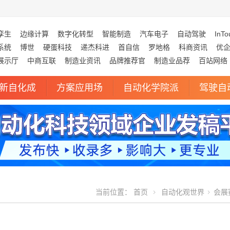
孪生
边缘计算
数字化转型
智能制造
汽车电子
自动驾驶
InTo
系统
博世
硬蛋科技
递杰科进
首自信
罗地格
科商资讯
优
展示厅
中商互联
制造业资讯
品牌推荐官
制造业品荐
百站网络
新自化成
方案应用场
自动化学院派
驾驶自
当前位置：
首页
自动化观世界
会展