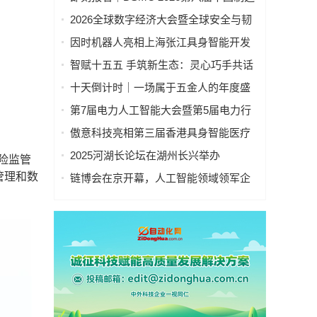
业&新能源数智峰会全新启程！
2026全球数字经济大会暨全球安全与韧
性经济AI论坛在京隆重召开
因时机器人亮相上海张江具身智能开发
者大会
智赋十五五 手筑新生态：灵心巧手共话
具身智能新基建
十天倒计时｜一场属于五金人的年度盛
会，即将启幕！
第7届电力人工智能大会暨第5届电力行
业数字化转型大会，10月相约杭州！
傲意科技亮相第三届香港具身智能医疗
科技论坛，共同探讨医疗科技企业出海
2025河湖长论坛在湖州长兴举办
险监管
全球化新生态
管理和数
链博会在京开幕，人工智能领域领军企
业“华山论剑”！本周四、周五向公众开放