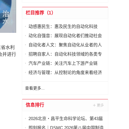
栏目推荐（1）
动感惠民生：惠及民生的自动化科技
动化自强音：展现自动化者们推动社会
进步发出的响亮声音
自动化者人文：聚焦自动化从业者的人
东省水利
文思考
招聘自家人：自动化科技领域的各类专
会并进行
家及人才需求资讯
汽车产业链：关注汽车上下游产业链
经济与管理：从控制论的角度来看经济
与管理
查看更多...
信息排行
2026北京・昌平生命科学论坛、第43届
全国医药工业信息年会在京开幕
即刻报名｜DSMC 2026第八届中国制造