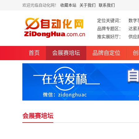
欢迎光临自动化网！
收藏本站
关于我们
联系我们
定位关键词：
数字
品牌专题区：
达索
推实展好厅：
供应
首页
会展赛培坛
品牌自定位
创
会展赛培坛