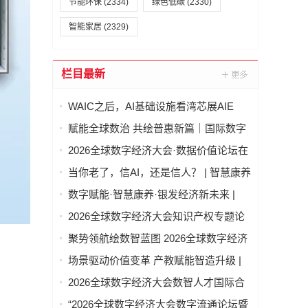
节能环保
(2334)
绿色低碳
(2330)
智能家居
(2329)
栏目最新
WAIC之后，AI基础设施看湾芯展AIE
赋能全球数治 共绘普惠新篇｜国际数字
经济治理与领军人才能力建设项目（第
2026全球数字经济大会·数据价值论坛在
二期）圆满结业
北京隆重举行
当你老了，信AI，还是信人？ | 智慧康养
论坛上，这个问题激辩了数个小时
数字赋能·智慧康养·银发经济新未来 |
2026全球数字经济大会—智慧康养产业
2026全球数字经济大会知识产权专题论
发展论坛在京举办
坛 “知识产权赋能新质生产力发展” 成功
聚势领航绘数智蓝图 2026全球数字经济
举办
大会物联网与智慧城市专题论坛成功举
场景驱动价值变革 产教赋能智造升级 |
办
2026全球数字经济大会AI+制造场景落地
2026全球数字经济大会数智人才国际合
国际论坛成功举办
作论坛在京举办
“2026全球数字经济大会数字流通论坛暨