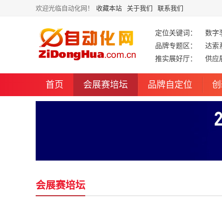
欢迎光临自动化网！
收藏本站
关于我们
联系我们
定位关键词：
数字
品牌专题区：
达索
推实展好厅：
供应
首页
会展赛培坛
品牌自定位
创
会展赛培坛