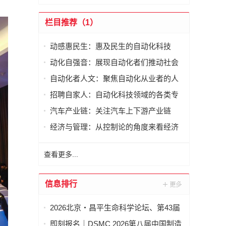
栏目推荐（1）
动感惠民生：惠及民生的自动化科技
动化自强音：展现自动化者们推动社会
进步发出的响亮声音
自动化者人文：聚焦自动化从业者的人
文思考
招聘自家人：自动化科技领域的各类专
家及人才需求资讯
汽车产业链：关注汽车上下游产业链
经济与管理：从控制论的角度来看经济
与管理
查看更多...
信息排行
2026北京・昌平生命科学论坛、第43届
全国医药工业信息年会在京开幕
即刻报名｜DSMC 2026第八届中国制造