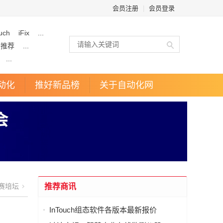
会员注册
|
会员登录
uch
iFix
...
企推荐
...
...
动化
推好新品榜
关于自动化网
赛培坛
推荐商讯
InTouch组态软件各版本最新报价