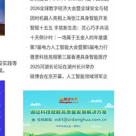
业&新能源数智峰会全新启程！
2026全球数字经济大会暨全球安全与韧
性经济AI论坛在京隆重召开
因时机器人亮相上海张江具身智能开发
者大会
智赋十五五 手筑新生态：灵心巧手共话
具身智能新基建
十天倒计时｜一场属于五金人的年度盛
会，即将启幕！
第7届电力人工智能大会暨第5届电力行
业数字化转型大会，10月相约杭州！
傲意科技亮相第三届香港具身智能医疗
设实践等
科技论坛，共同探讨医疗科技企业出海
2025河湖长论坛在湖州长兴举办
展。
全球化新生态
链博会在京开幕，人工智能领域领军企
业“华山论剑”！本周四、周五向公众开放