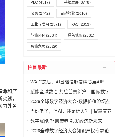
PLC
(4517)
可持续发展
(3778)
仪表
(2742)
自动驾驶
(2616)
工业互联网
(2571)
PAC
(2353)
节能环保
(2334)
绿色低碳
(2331)
智能家居
(2329)
栏目最新
WAIC之后，AI基础设施看湾芯展AIE
革命和产
赋能全球数治 共绘普惠新篇｜国际数字
新实践，
经济治理与领军人才能力建设项目（第
2026全球数字经济大会·数据价值论坛在
海内外各
二期）圆满结业
北京隆重举行
当你老了，信AI，还是信人？ | 智慧康养
论坛上，这个问题激辩了数个小时
数字赋能·智慧康养·银发经济新未来 |
2026全球数字经济大会—智慧康养产业
2026全球数字经济大会知识产权专题论
发展论坛在京举办