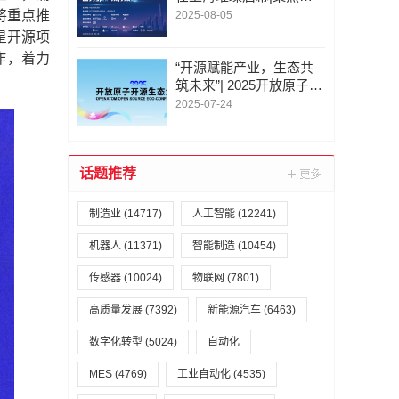
源操作系统、开源芯片、
将重点推
2025-08-05
开源大模型、开源具身智
星开源项
能等关键方向
作，着力
“开源赋能产业，生态共
筑未来”| 2025开放原子开
源生态大会在京开幕|熊
2025-07-24
继军、许心超出席大会并
致辞
话题推荐
制造业
(14717)
人工智能
(12241)
机器人
(11371)
智能制造
(10454)
传感器
(10024)
物联网
(7801)
高质量发展
(7392)
新能源汽车
(6463)
数字化转型
(5024)
自动化
MES
(4769)
工业自动化
(4535)