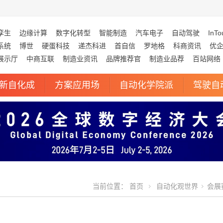
孪生
边缘计算
数字化转型
智能制造
汽车电子
自动驾驶
InTo
系统
博世
硬蛋科技
递杰科进
首自信
罗地格
科商资讯
优
展示厅
中商互联
制造业资讯
品牌推荐官
制造业品荐
百站网络
新自化成
方案应用场
自动化学院派
驾驶自
当前位置：
首页
自动化观世界
会展