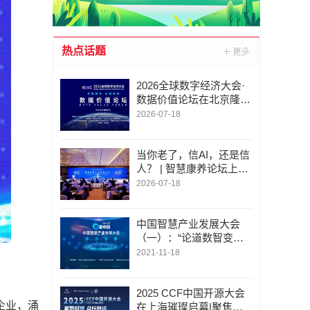
热点话题
2026全球数字经济大会·
数据价值论坛在北京隆重
举行
2026-07-18
当你老了，信AI，还是信
人？ | 智慧康养论坛上，
这个问题激辩了数个小时
2026-07-18
中国智慧产业发展大会
（一）：“论道数智变革”
暨“智选平台”发布仪式将
2021-11-18
全网直播
2025 CCF中国开源大会
企业，涌
在上海璀璨启幕|聚焦开