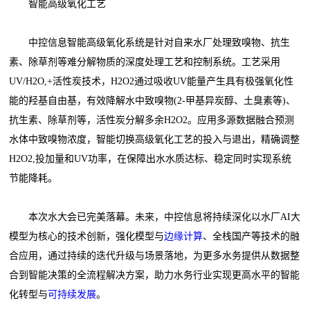
智能高级氧化工艺
中控信息智能高级氧化系统是针对自来水厂处理致嗅物、抗生
素、除草剂等难分解物质的深度处理工艺和控制系统。工艺采用
UV/H2O,+活性炭技术，H2O2通过吸收UV能量产生具有极强氧化性
能的羟基自由基，有效降解水中致嗅物(2-甲基异炭醇、土臭素等)、
抗生素、除草剂等，活性炭分解多余H2O2。应用多源数据融合预测
水体中致嗅物浓度，智能切换高级氧化工艺的投入与退出，精确调整
H2O2,投加量和UV功率，在保障出水水质达标、稳定同时实现系统
节能降耗。
本次水大会已完美落幕。未来，中控信息将持续深化以水厂AI大
模型为核心的技术创新，强化模型与
边缘计算
、全栈国产等技术的融
合应用，通过持续的迭代升级与场景落地，为更多水务提供从数据整
合到智能决策的全流程解决方案，助力水务行业实现更高水平的智能
化转型与
可持续发展
。