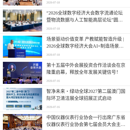
2026-07-18
“2026全球数字经济大会数字流通论坛
暨物流数据与人工智能高层论坛”圆满
成功举办
2026-07-18
场景驱动价值变革 产教赋能智造升级 |
2026全球数字经济大会AI+制造场景落
地国际论坛成功举办
2026-07-18
第十五届中外会展投资合作洽谈会在京
隆重启幕，释放全年发展关键信号！
2026-07-16
智净未来・绿动全球2027第二届澳门国
际环卫清洁展全球招展正式启动
2026-07-16
中国仪器仪表行业协会一行出席广东省
仪器仪表行业协会第七届会员大会主题