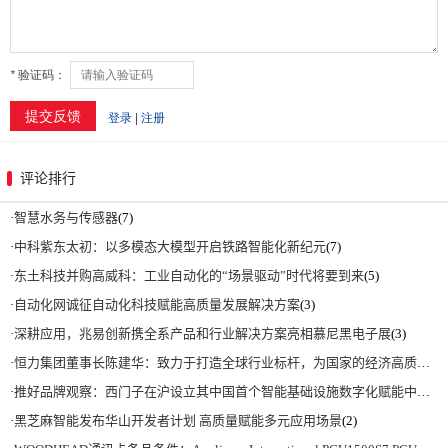
评论排行
·
智慧水务与传感器
(7)
·
中科紫东太初：以多模态大模型开启铁路智能化新纪元
(7)
·
东土科技并购高威科：工业自动化的“场景驱动”时代将要到来
(5)
·
自动化网诚征自动化科技赋能高质量发展解决方案
(3)
·
深耕应用，兆易创新携全系产品和行业解决方案亮相慕尼黑电子展
(3)
·
恒力集团董事长陈建华：致力于打造全球行业标杆，为国家的经济高质量发展贡献更大力量|上海电气集团党委书记、董事长吴磊来访
·
推好品牌观察：西门子在沪设立其中国首个智能基础设施数字化赋能中心
(2)
·
黑芝麻智能发布华山开发者计划 高质量赋能多元应用场景
(2)