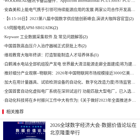
·
WOODHEAD通讯卡备品备件：Applicom International PCU1500S7 PCU 1500 S7 V4.5.0
·
安森美和上能电气携手引领可持续能源应用的发展 两家公司合作开发高性能储能和太阳能组串式逆变器方案 以实现可持续的未来
·
【6.15-16日】2023第八届中国数字供应链创新峰会,演讲大咖阵容官宣
(2)
·
LS伺服电机APM-SB02ADK
(2)
·
Kepware 工业数据采集软件 及 常见问题解答
(2)
·
中国首款高血压介入治疗器械正式获批上市
(2)
·
维视教育大咖年终讲：打造智能制造人才培养体系
(1)
·
白鹤滩水电站全部机组投产发电 世界最大清洁能源走廊全面建成|将为建设新型能源体系、保障国家能源安全、实现“双碳”目标提供有力支撑
·
推好细分产业观察--物联网：2026年中国物联网市场规模接近3000亿美元 智慧工厂、智慧城市、智慧电网等将占60%以上
·
加大在用计量器具、试验检测设备的自动化、数字化改造力度|市场监管总局 工业和信息化部 关于促进企业计量能力提升的指导意见
·
全国首套自动化虚拟电厂系统在深圳试运行 功能匹敌大型电厂，已入选国际典型案例
·
自动化科技将在乡村振兴工作中大有作为|《关于做好2023年全面推进乡村振兴重点工作的意见》发布
相关推荐
2026全球数字经济大会·数据价值论坛在
北京隆重举行