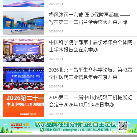
2026-07-14
栉风沐雨十六载 匠心保障再起航 ——
写在第三十二届兰洽会盛大开幕之际
2026-07-13
中国科学院学部第十届学术年会全体院
士学术报告会在京举办
2026-07-14
2026北京・昌平生命科学论坛、第43届
全国医药工业信息年会在京开幕
2026-07-14
2026第二十一届中山小榄轻工机械展览
会定于2026年10月23-25日举办
2026-07-13