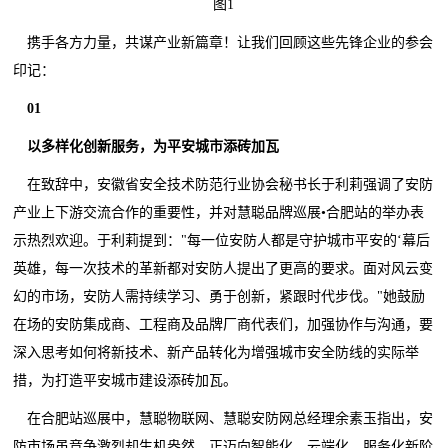
图1
携手各方力量，共谋产业新篇章！让我们回顾这些先锋企业的参会
印记：
01
以多样化创新服务，为平安城市添砖加瓦
在致辞中，安徽省安全技术防范行业协会秘书长于利莉强调了安防
产业上下游交流合作的重要性，并对慧聪品牌巡展•合肥站的举办表
示热烈欢迎。于利莉提到："每一位安防人都是守护城市平安的‘幕后
英雄，每一次技术的革新都对安防人提出了更高的要求。面对风云变
幻的市场，安防人需持续学习、勇于创新，紧跟时代步伐。"她鼓励
在场的安防集成商、工程商及品牌厂商代表们，加强协作与沟通，要
深入思考如何将新技术、新产品转化为增强城市安全防线的实际举
措，为打造平安城市建设添砖加瓦。
在合肥站巡展中，慧聪物联网、慧聪安防网总经理余素玉指出，安
防市场虽竞争激烈却生机盎然，正迈向智能化、云端化、服务化新阶