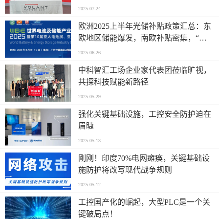
2025-07-24
欧洲2025上半年光储补贴政策汇总：东
欧地区储能爆发，南欧补贴密集，“削
光补储”模式迅速扩张
2025-06-26
中科智汇工场企业家代表团莅临旷视，
共探科技赋能新路径
2025-05-29
强化关键基础设施，工控安全防护迫在
眉睫
2025-05-13
刚刚！印度70%电网瘫痪，关键基础设
施防护将改写现代战争规则
2025-05-12
工控国产化的崛起，大型PLC是一个关
键破局点！