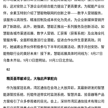
段，这对安防上下游企业的综合能力提出了更高要求。为赋能产业伙
伴，余素玉特别介绍了慧聪物联网的创新之举——数字人营销服务，
该服务以高效性、精准控制及成本优化为亮点，为企业新媒体营销开
辟了新路径。此外，她强调，慧聪正推出一系列服务及创新活动，如
慧聪各城市渠道巡展、数字人营销、汇获客（获客系统）及出海全托
管服务等，全面积极激活行业潜能，促进合作伙伴生意更高效。同
时，她诚邀业界伙伴积极参与下半年的巡展活动，携手共创安防、智
能物联行业的美好未来！接下来，慧聪巡展具体时间线为：8月27日
乌鲁木齐站，9月13日昆明站，10月22日北京站。
02
精英荟萃献卓见，大咖启声掌舵向
作为独家冠名商，湾区通信在会场上大放异彩，其最新研发的智慧
能源管控系统、托辊传送带实时监测系统、智慧井盖、拾音器等产品
方案吸引了众多参观者的目光。会上，深圳市湾区通信技术有限公司