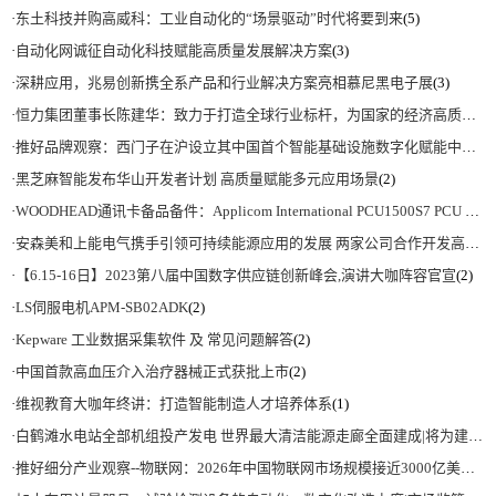
·
东土科技并购高威科：工业自动化的“场景驱动”时代将要到来
(5)
·
自动化网诚征自动化科技赋能高质量发展解决方案
(3)
·
深耕应用，兆易创新携全系产品和行业解决方案亮相慕尼黑电子展
(3)
·
恒力集团董事长陈建华：致力于打造全球行业标杆，为国家的经济高质量发展贡献更大力量|上海电气集团党委书记、董事长吴磊来访
·
推好品牌观察：西门子在沪设立其中国首个智能基础设施数字化赋能中心
(2)
·
黑芝麻智能发布华山开发者计划 高质量赋能多元应用场景
(2)
·
WOODHEAD通讯卡备品备件：Applicom International PCU1500S7 PCU 1500 S7 V4.5.0
·
安森美和上能电气携手引领可持续能源应用的发展 两家公司合作开发高性能储能和太阳能组串式逆变器方案 以实现可持续的未来
·
【6.15-16日】2023第八届中国数字供应链创新峰会,演讲大咖阵容官宣
(2)
·
LS伺服电机APM-SB02ADK
(2)
·
Kepware 工业数据采集软件 及 常见问题解答
(2)
·
中国首款高血压介入治疗器械正式获批上市
(2)
·
维视教育大咖年终讲：打造智能制造人才培养体系
(1)
·
白鹤滩水电站全部机组投产发电 世界最大清洁能源走廊全面建成|将为建设新型能源体系、保障国家能源安全、实现“双碳”目标提供有力支撑
·
推好细分产业观察--物联网：2026年中国物联网市场规模接近3000亿美元 智慧工厂、智慧城市、智慧电网等将占60%以上