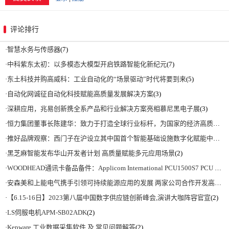
评论排行
·
智慧水务与传感器
(7)
·
中科紫东太初：以多模态大模型开启铁路智能化新纪元
(7)
·
东土科技并购高威科：工业自动化的“场景驱动”时代将要到来
(5)
·
自动化网诚征自动化科技赋能高质量发展解决方案
(3)
·
深耕应用，兆易创新携全系产品和行业解决方案亮相慕尼黑电子展
(3)
·
恒力集团董事长陈建华：致力于打造全球行业标杆，为国家的经济高质量发展贡献更大力量|上海电气集团党委书记、董事长吴磊来访
·
推好品牌观察：西门子在沪设立其中国首个智能基础设施数字化赋能中心
(2)
·
黑芝麻智能发布华山开发者计划 高质量赋能多元应用场景
(2)
·
WOODHEAD通讯卡备品备件：Applicom International PCU1500S7 PCU 1500 S7 V4.5.0
·
安森美和上能电气携手引领可持续能源应用的发展 两家公司合作开发高性能储能和太阳能组串式逆变器方案 以实现可持续的未来
·
【6.15-16日】2023第八届中国数字供应链创新峰会,演讲大咖阵容官宣
(2)
·
LS伺服电机APM-SB02ADK
(2)
·
Kepware 工业数据采集软件 及 常见问题解答
(2)