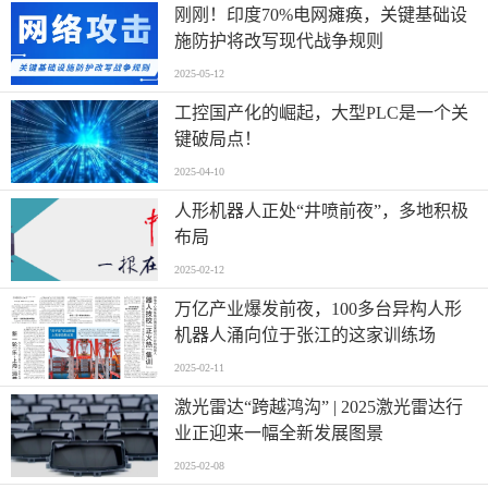
刚刚！印度70%电网瘫痪，关键基础设
施防护将改写现代战争规则
2025-05-12
工控国产化的崛起，大型PLC是一个关
键破局点！
2025-04-10
人形机器人正处“井喷前夜”，多地积极
布局
2025-02-12
万亿产业爆发前夜，100多台异构人形
机器人涌向位于张江的这家训练场
2025-02-11
激光雷达“跨越鸿沟” | 2025激光雷达行
业正迎来一幅全新发展图景
2025-02-08