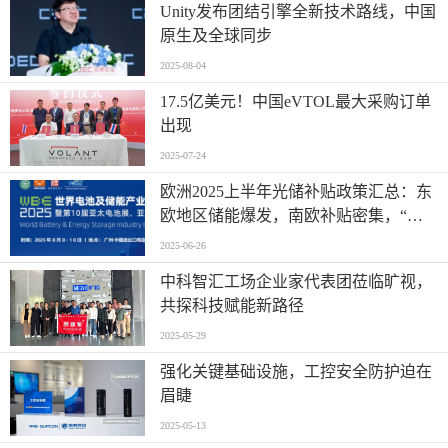
Unity发布团结引擎全新技术路线，中国
原生及全球同步
2025-08-04
17.5亿美元！中国eVTOL最大采购订单
出现
2025-07-24
欧洲2025上半年光储补贴政策汇总：东
欧地区储能爆发，南欧补贴密集，“削
光补储”模式迅速扩张
2025-06-26
中科智汇工场企业家代表团莅临旷视，
共探科技赋能新路径
2025-05-29
强化关键基础设施，工控安全防护迫在
眉睫
2025-05-13