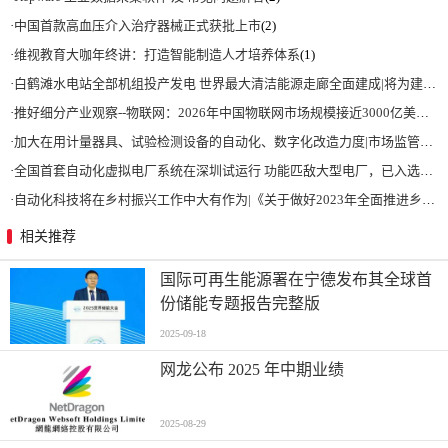
·
中国首款高血压介入治疗器械正式获批上市
(2)
·
维视教育大咖年终讲：打造智能制造人才培养体系
(1)
·
白鹤滩水电站全部机组投产发电 世界最大清洁能源走廊全面建成|将为建设新型能源体系、保障国家能源安全、实现“双碳”目标提供有力支撑
·
推好细分产业观察--物联网：2026年中国物联网市场规模接近3000亿美元 智慧工厂、智慧城市、智慧电网等将占60%以上
·
加大在用计量器具、试验检测设备的自动化、数字化改造力度|市场监管总局 工业和信息化部 关于促进企业计量能力提升的指导意见
·
全国首套自动化虚拟电厂系统在深圳试运行 功能匹敌大型电厂，已入选国际典型案例
·
自动化科技将在乡村振兴工作中大有作为|《关于做好2023年全面推进乡村振兴重点工作的意见》发布
相关推荐
国际可再生能源署在宁德发布其全球首
份储能专题报告完整版
2025-09-18
网龙公布 2025 年中期业绩
2025-08-29