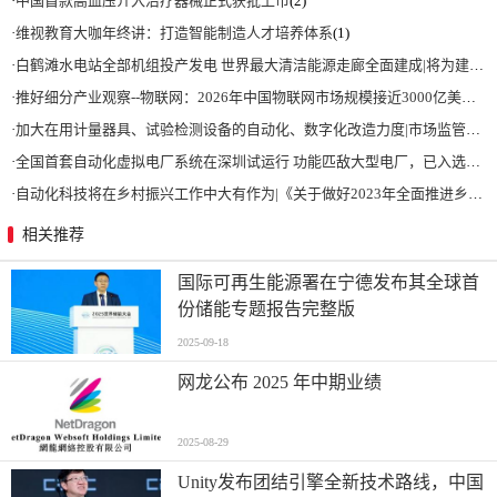
·
中国首款高血压介入治疗器械正式获批上市
(2)
·
维视教育大咖年终讲：打造智能制造人才培养体系
(1)
·
白鹤滩水电站全部机组投产发电 世界最大清洁能源走廊全面建成|将为建设新型能源体系、保障国家能源安全、实现“双碳”目标提供有力支撑
·
推好细分产业观察--物联网：2026年中国物联网市场规模接近3000亿美元 智慧工厂、智慧城市、智慧电网等将占60%以上
·
加大在用计量器具、试验检测设备的自动化、数字化改造力度|市场监管总局 工业和信息化部 关于促进企业计量能力提升的指导意见
·
全国首套自动化虚拟电厂系统在深圳试运行 功能匹敌大型电厂，已入选国际典型案例
·
自动化科技将在乡村振兴工作中大有作为|《关于做好2023年全面推进乡村振兴重点工作的意见》发布
相关推荐
国际可再生能源署在宁德发布其全球首
份储能专题报告完整版
2025-09-18
网龙公布 2025 年中期业绩
2025-08-29
Unity发布团结引擎全新技术路线，中国