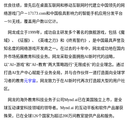
优良往绩，曾先后在桌面互联网和移动互联网时代建立中国领先的网
络游戏门户－17173.com和中国极具影响力的智能手机应用分发平台
－91无线，覆盖用户数以亿计。
网龙成立于1999年，成功自主研发多个著名的旗舰游戏，包括《魔
域》、《征服》、《英魂之刃》和《终焉誓约》，是中国最具声誉及
知名度的网络游戏开发商之一。在过去的十年中，网龙成功地在国内
外市场拓展教育科技业务。网龙采取全面拥抱AI新时代的战略，
以"AI+游戏"和"AI+教育"两大策略践行"无限成长"的企业理念。通过
打造AI生产中心赋能于业务全局，并与合作伙伴一道打造面向全球学
习者的教育
元宇宙
，网龙致力于在AI新时代再次打造超大型的用户社
区。
网龙的海外教育科技业务子公司Mynd.ai已在美国独立上市，是全
球互动课堂科技领域的领导者。Mynd.ai 的互动平板和软件产品屡获
殊荣，已在全球126个国家为超过200万间教室提供产品和服务。