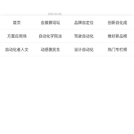
2025-01-02
首页
会展赛培坛
品牌自定位
创新自化成
比亚迪成立未来实验室研发机器人：聚
焦具身智能
方案应用场
自动化学院派
驾驶自动化
推好新品榜
2025-01-02
自动化者人文
动感惠民生
设计自动化
热门专栏榜
图森未来正式发布图生视频大模型
“Ruyi”
2024-12-17
Copyright © 2003-2024
自动化网
ZiDongHua.com.cn ICP备案：
京ICP备11042658号-1
京公网安备 11010802024739号 微信：17812161557