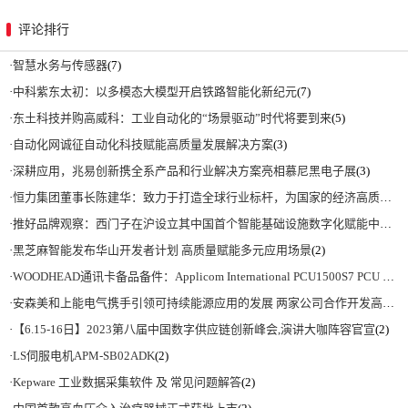
评论排行
·
智慧水务与传感器
(7)
·
中科紫东太初：以多模态大模型开启铁路智能化新纪元
(7)
·
东土科技并购高威科：工业自动化的“场景驱动”时代将要到来
(5)
·
自动化网诚征自动化科技赋能高质量发展解决方案
(3)
·
深耕应用，兆易创新携全系产品和行业解决方案亮相慕尼黑电子展
(3)
·
恒力集团董事长陈建华：致力于打造全球行业标杆，为国家的经济高质量发展贡献更大力量|上海电气集团党委书记、董事长吴磊来访
·
推好品牌观察：西门子在沪设立其中国首个智能基础设施数字化赋能中心
(2)
·
黑芝麻智能发布华山开发者计划 高质量赋能多元应用场景
(2)
·
WOODHEAD通讯卡备品备件：Applicom International PCU1500S7 PCU 1500 S7 V4.5.0
·
安森美和上能电气携手引领可持续能源应用的发展 两家公司合作开发高性能储能和太阳能组串式逆变器方案 以实现可持续的未来
·
【6.15-16日】2023第八届中国数字供应链创新峰会,演讲大咖阵容官宣
(2)
·
LS伺服电机APM-SB02ADK
(2)
·
Kepware 工业数据采集软件 及 常见问题解答
(2)