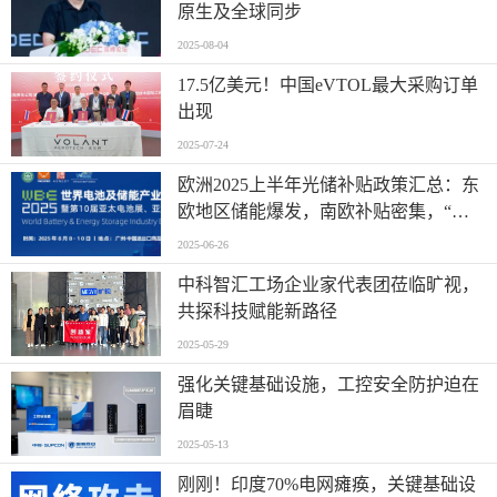
原生及全球同步
2025-08-04
17.5亿美元！中国eVTOL最大采购订单
出现
2025-07-24
欧洲2025上半年光储补贴政策汇总：东
欧地区储能爆发，南欧补贴密集，“削
光补储”模式迅速扩张
2025-06-26
中科智汇工场企业家代表团莅临旷视，
共探科技赋能新路径
2025-05-29
强化关键基础设施，工控安全防护迫在
眉睫
2025-05-13
刚刚！印度70%电网瘫痪，关键基础设