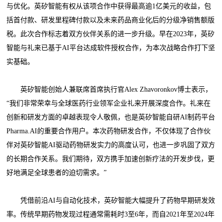
与优化。英矽智能有权从该项合作中获得最高逾1亿美元的收益，包
括首付款、研发里程碑付款以及未来药品商业化后的分级净销售额版
税。此次合作标志着双方伙伴关系的进一步升级。早在2023年，英矽
智能与礼来已基于AI平台达成软件授权合作，为本次战略合作打下坚
实基础。
英矽智能创始人兼联席首席执行官Alex Zhavoronkov博士表示，
“我们非常荣幸与全球医药行业领军企业礼来开展深度合作。礼来在
创新和研发方面的卓越表现令人敬佩，也是英矽智能自研AI制药平台
Pharma.AI的重要合作用户。本次药物研发合作，不仅体现了合作伙
伴对英矽智能AI驱动药物研发实力的高度认可，也进一步巩固了双方
的长期合作关系。我们期待，双方携手加速创新疗法的开发步伐，更
好地满足全球患者的迫切需求。”
凭借前沿AI与自动化技术，英矽智能大幅提升了药物早期研发效
率。传统早期药物发现过程通常需耗时3至6年，而自2021年至2024年