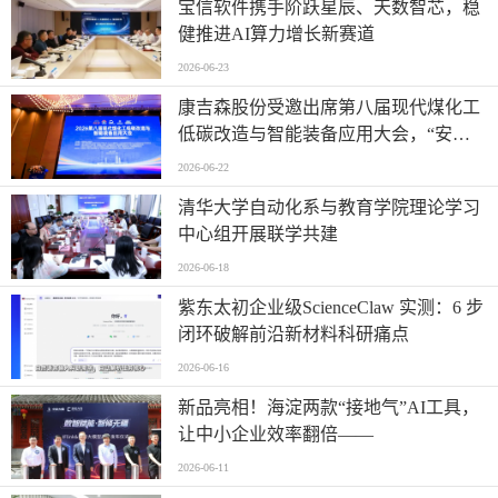
宝信软件携手阶跃星辰、天数智芯，稳
健推进AI算力增长新赛道
2026-06-23
康吉森股份受邀出席第八届现代煤化工
低碳改造与智能装备应用大会，“安全
+智能”赋能行业数智低碳新未来
2026-06-22
清华大学自动化系与教育学院理论学习
中心组开展联学共建
2026-06-18
紫东太初企业级ScienceClaw 实测：6 步
闭环破解前沿新材料科研痛点
2026-06-16
新品亮相！海淀两款“接地气”AI工具，
让中小企业效率翻倍——
2026-06-11