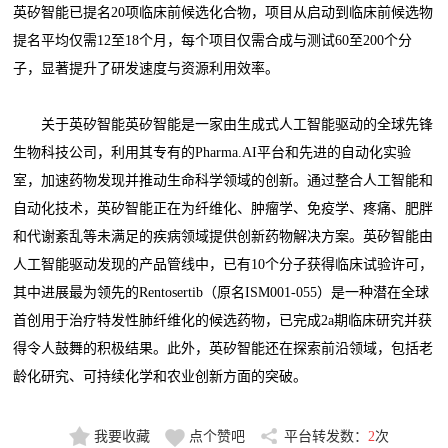
英矽智能已提名20项临床前候选化合物，项目从启动到临床前候选物
提名平均仅需12至18个月，每个项目仅需合成与测试60至200个分
子，显著提升了研发速度与资源利用效率。
关于英矽智能英矽智能是一家由生成式人工智能驱动的全球先锋
生物科技公司，利用其专有的Pharma.AI平台和先进的自动化实验
室，加速药物发现并推动生命科学领域的创新。通过整合人工智能和
自动化技术，英矽智能正在为纤维化、肿瘤学、免疫学、疼痛、肥胖
和代谢紊乱等未满足的疾病领域提供创新药物解决方案。英矽智能由
人工智能驱动发现的产品管线中，已有10个分子获得临床试验许可，
其中进展最为领先的Rentosertib（原名ISM001-055）是一种潜在全球
首创用于治疗特发性肺纤维化的候选药物，已完成2a期临床研究并获
得令人鼓舞的积极结果。此外，英矽智能还在探索前沿领域，包括老
龄化研究、可持续化学和农业创新方面的突破。
我要收藏
点个赞吧
平台转发数：
2
次