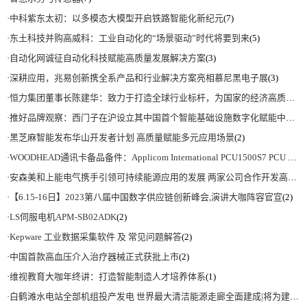
·
中科紫东太初：以多模态大模型开启铁路智能化新纪元
(7)
·
东土科技并购高威科：工业自动化的“场景驱动”时代将要到来
(5)
·
自动化网诚征自动化科技赋能高质量发展解决方案
(3)
·
深耕应用，兆易创新携全系产品和行业解决方案亮相慕尼黑电子展
(3)
·
恒力集团董事长陈建华：致力于打造全球行业标杆，为国家的经济高质量发展贡献更大力量|上海电气集团党委书记、董事长吴磊来访
·
推好品牌观察：西门子在沪设立其中国首个智能基础设施数字化赋能中心
(2)
·
黑芝麻智能发布华山开发者计划 高质量赋能多元应用场景
(2)
·
WOODHEAD通讯卡备品备件：Applicom International PCU1500S7 PCU 1500 S7 V4.5.0
·
安森美和上能电气携手引领可持续能源应用的发展 两家公司合作开发高性能储能和太阳能组串式逆变器方案 以实现可持续的未来
·
【6.15-16日】2023第八届中国数字供应链创新峰会,演讲大咖阵容官宣
(2)
·
LS伺服电机APM-SB02ADK
(2)
·
Kepware 工业数据采集软件 及 常见问题解答
(2)
·
中国首款高血压介入治疗器械正式获批上市
(2)
·
维视教育大咖年终讲：打造智能制造人才培养体系
(1)
·
白鹤滩水电站全部机组投产发电 世界最大清洁能源走廊全面建成|将为建设新型能源体系、保障国家能源安全、实现“双碳”目标提供有力支撑