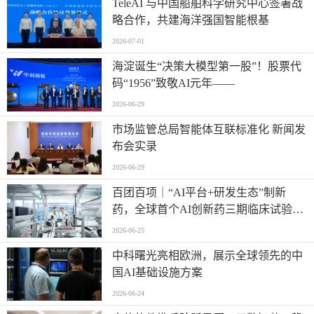
TeleAI 与中国船舶科学研究中心签署战
略合作，共建海洋强国智能根基
2026-07-01
海淀诞生“决策大模型第一股”！股票代
码“1956”致敬AI元年——
2026-06-29
市场监管总局智能体互联标准化 新闻发
布会实录
2026-06-29
百团百项｜“AI平台+研发生态”制新
药，全球首个AI创新药三期临床试验将
启动
2026-06-25
中科曙光亮相欧洲，展示全球领先的中
国AI基础设施方案
2026-06-24