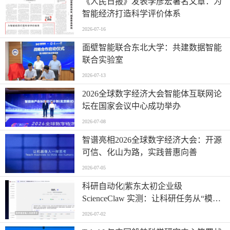
《人民日报》发表李彦宏署名文章：为
智能经济打造科学评价体系
2026-07-16
面壁智能联合东北大学：共建数据智能
联合实验室
2026-07-13
2026全球数字经济大会智能体互联网论
坛在国家会议中心成功举办
2026-07-08
智谱亮相2026全球数字经济大会：开源
可信、化山为路，实践普惠向善
2026-07-05
科研自动化|紫东太初企业级
ScienceClaw 实测：让科研任务从“模糊
提问”走向“精准执行”
2026-07-02