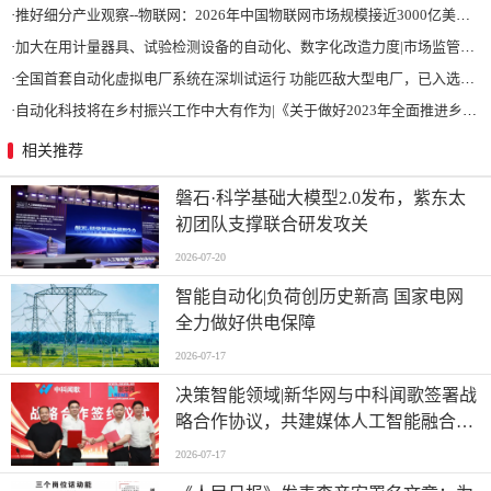
·
推好细分产业观察--物联网：2026年中国物联网市场规模接近3000亿美元 智慧工厂、智慧城市、智慧电网等将占60%以上
·
加大在用计量器具、试验检测设备的自动化、数字化改造力度|市场监管总局 工业和信息化部 关于促进企业计量能力提升的指导意见
·
全国首套自动化虚拟电厂系统在深圳试运行 功能匹敌大型电厂，已入选国际典型案例
·
自动化科技将在乡村振兴工作中大有作为|《关于做好2023年全面推进乡村振兴重点工作的意见》发布
相关推荐
磐石·科学基础大模型2.0发布，紫东太
初团队支撑联合研发攻关
2026-07-20
智能自动化|负荷创历史新高 国家电网
全力做好供电保障
2026-07-17
决策智能领域|新华网与中科闻歌签署战
略合作协议，共建媒体人工智能融合应
用新场景 ,
2026-07-17