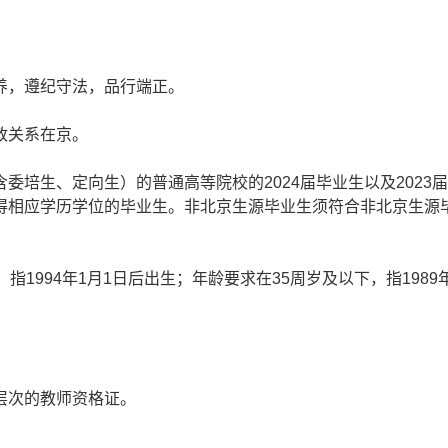
，遵纪守法，品行端正。
政关系在京。
生、定向生）的普通高等院校的2024届毕业生以及2023届、
得相应学历学位的毕业生。非北京生源毕业生须符合非北京生源
994年1月1日后出生；年龄要求在35周岁及以下，指1989年
次的教师资格证。