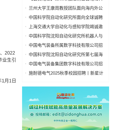
技有限公司广纳贤才！“职”等你来~
兰州大学王康周教授团队面向海内外公
开招聘博士后|依托国家重点研发计划课
中国科学院自动化研究所面向全球诚聘
题“基于数智决策模型的供应链与服务价
优秀人才
上海交通大学自动化与感知学院竭诚邀
值链协同管控技术”
请全球英才
中国科学院沈阳自动化研究所机器人与
智能系统全国重点实验室主任招聘启事
中国电气装备所属数字科技有限公司招
聘公告
2022
中国科学院沈阳自动化研究所第七届海
毕业生引
内外优秀青年学者交流会诚邀海内外英
中国电气装备集团数字科技有限公司招
才参加！
聘公告
施耐德电气2025秋季校园招聘丨新星计
划提前批正式启动！
1月1日