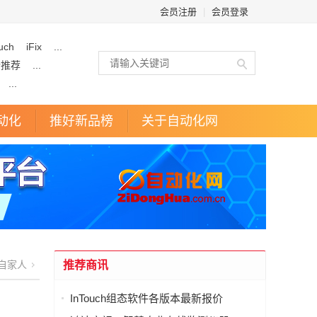
会员注册
|
会员登录
uch
iFix
...
企推荐
...
...
动化
推好新品榜
关于自动化网
自家人
推荐商讯
InTouch组态软件各版本最新报价