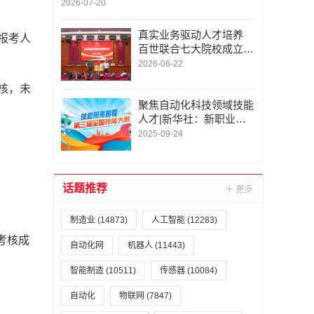
接/空调管件钎焊设备，加热设备公司推荐
2026-07-20
真实业务驱动人才培养
报考人
百世联合七大院校成立业
内首个职教共同体联盟
2026-06-22
核，未
聚焦自动化科技领域技能
人才|新华社：新职业英
才引领技能大赛“新风向”|
2025-09-24
第三届全国技能大赛|智
能制造、工业互联网、人
工智能等新领域赛项占比
话题推荐
超50%
制造业
(14873)
人工智能
(12283)
考核成
自动化网
机器人
(11443)
智能制造
(10511)
传感器
(10084)
自动化
物联网
(7847)