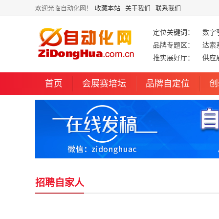
欢迎光临自动化网！
收藏本站
关于我们
联系我们
定位关键词：
数字
品牌专题区：
达索
推实展好厅：
供应
首页
会展赛培坛
品牌自定位
创
招聘自家人