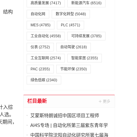
高质量发展
(7417)
新能源汽车
(6516)
，结构
自动化网
数字化转型
(5048)
MES
(4785)
PLC
(4571)
工业自动化
(4558)
可持续发展
(3785)
仪表
(2752)
自动驾驶
(2618)
工业互联网
(2574)
智能家居
(2355)
PAC
(2355)
节能环保
(2350)
绿色低碳
(2340)
栏目最新
计入综
人选。
艾蒙斯特朗诚招中国区项目工程师
天期间，
AI4S专场 | 自动化所第三届紫东青年学
者论坛诚邀海内外英才
中国科学院沈阳自动化研究所第七届海