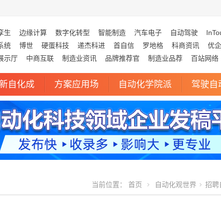
孪生
边缘计算
数字化转型
智能制造
汽车电子
自动驾驶
InTo
系统
博世
硬蛋科技
递杰科进
首自信
罗地格
科商资讯
优
展示厅
中商互联
制造业资讯
品牌推荐官
制造业品荐
百站网络
新自化成
方案应用场
自动化学院派
驾驶自
当前位置：
首页
自动化观世界
招聘