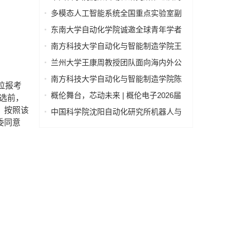
内外优秀青年学者交流会诚邀海内外英
多模态人工智能系统全国重点实验室副
才参加！
主任招聘启事
东南大学自动化学院诚邀全球青年学者
相约IROS 2025
南方科技大学自动化与智能制造学院王
莉莉教授课题组诚聘博士后
兰州大学王康周教授团队面向海内外公
开招聘博士后|依托国家重点研发计划课
南方科技大学自动化与智能制造学院陈
位报考
题“基于数智决策模型的供应链与服务价
剑教授课题组博士后招聘启事
概伦舞台，芯动未来 | 概伦电子2026届
选前，
值链协同管控技术”
校园招聘正式启动
，按照该
中国科学院沈阳自动化研究所机器人与
委同意
智能系统全国重点实验室主任招聘启事