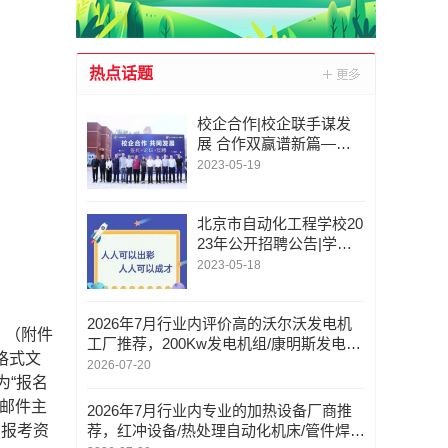
热点话题
校企合作|校企联手谋发
展 合作双赢谱新篇——
北京市自动化工程学校校
2023-05-19
企合作活动
北京市自动化工程学校20
23年公开招聘公告|学校
设有信息技术类、智能制
2023-05-18
造类、轨道交通类
2026年7月行业内评价高的沃尔沃发电机
》（附件
工厂推荐，200Kw发电机组/康明斯发电
格式文
机，沃尔沃发电机实力厂家哪家靠谱
2026-07-20
为“报名
，邮件主
2026年7月行业内专业的加热设备厂商推
有报考资
荐，红冲设备/热处理自动化机床/管件焊