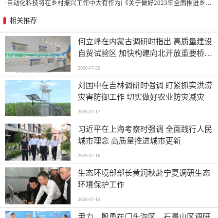
·
自动化科技将在乡村振兴工作中大有作为|《关于做好2023年全面推进乡村振兴重点工作的意见》发布
相关推荐
何立峰在内蒙古调研时指出 高质量建设
自贸试验区 加快构建向北开放重要桥头
堡
2026-07-20
刘国中在吉林调研时强调 盯紧抓实洪涝
灾害防御工作 切实做好农业防灾减灾
2026-07-17
习近平在上海考察时强调 全面践行人民
城市理念 高质量推进城市更新
2026-07-16
生态环境部部长黄润秋赴宁夏调研生态
环境保护工作
2026-07-16
尹力、殷勇在门头沟区、石景山区调研