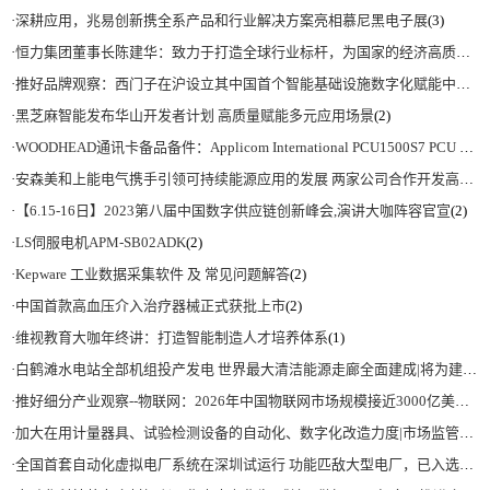
·
深耕应用，兆易创新携全系产品和行业解决方案亮相慕尼黑电子展
(3)
·
恒力集团董事长陈建华：致力于打造全球行业标杆，为国家的经济高质量发展贡献更大力量|上海电气集团党委书记、董事长吴磊来访
·
推好品牌观察：西门子在沪设立其中国首个智能基础设施数字化赋能中心
(2)
·
黑芝麻智能发布华山开发者计划 高质量赋能多元应用场景
(2)
·
WOODHEAD通讯卡备品备件：Applicom International PCU1500S7 PCU 1500 S7 V4.5.0
·
安森美和上能电气携手引领可持续能源应用的发展 两家公司合作开发高性能储能和太阳能组串式逆变器方案 以实现可持续的未来
·
【6.15-16日】2023第八届中国数字供应链创新峰会,演讲大咖阵容官宣
(2)
·
LS伺服电机APM-SB02ADK
(2)
·
Kepware 工业数据采集软件 及 常见问题解答
(2)
·
中国首款高血压介入治疗器械正式获批上市
(2)
·
维视教育大咖年终讲：打造智能制造人才培养体系
(1)
·
白鹤滩水电站全部机组投产发电 世界最大清洁能源走廊全面建成|将为建设新型能源体系、保障国家能源安全、实现“双碳”目标提供有力支撑
·
推好细分产业观察--物联网：2026年中国物联网市场规模接近3000亿美元 智慧工厂、智慧城市、智慧电网等将占60%以上
·
加大在用计量器具、试验检测设备的自动化、数字化改造力度|市场监管总局 工业和信息化部 关于促进企业计量能力提升的指导意见
·
全国首套自动化虚拟电厂系统在深圳试运行 功能匹敌大型电厂，已入选国际典型案例