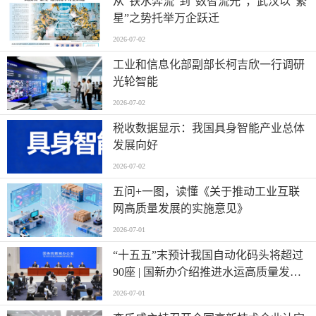
从“铁水奔流”到“数智流光”，武汉以“繁
星”之势托举万企跃迁
2026-07-02
工业和信息化部副部长柯吉欣一行调研
光轮智能
2026-07-02
税收数据显示：我国具身智能产业总体
发展向好
2026-07-02
五问+一图，读懂《关于推动工业互联
网高质量发展的实施意见》
2026-07-01
“十五五”末预计我国自动化码头将超过
90座 | 国新办介绍推进水运高质量发展
有关情况
2026-07-01