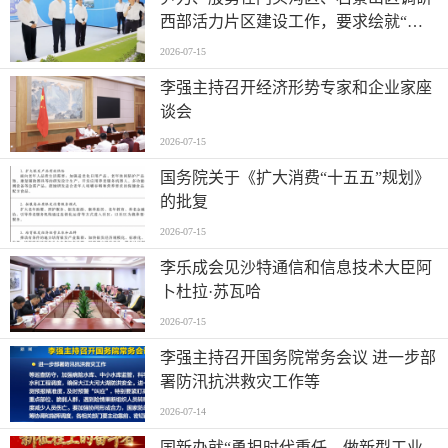
西部活力片区建设工作，要求绘就“山
水京西、活力永定”新图景
2026-07-15
李强主持召开经济形势专家和企业家座
谈会
2026-07-15
国务院关于《扩大消费“十五五”规划》
的批复
2026-07-15
李乐成会见沙特通信和信息技术大臣阿
卜杜拉·苏瓦哈
2026-07-15
李强主持召开国务院常务会议 进一步部
署防汛抗洪救灾工作等
2026-07-14
国新办就“勇担时代重任，做新型工业