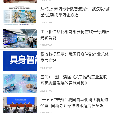
从“铁水奔流”到“数智流光”，武汉以“繁
星”之势托举万企跃迁
2026-07-02
工业和信息化部副部长柯吉欣一行调研
光轮智能
2026-07-02
税收数据显示：我国具身智能产业总体
发展向好
2026-07-02
五问+一图，读懂《关于推动工业互联
网高质量发展的实施意见》
2026-07-01
“十五五”末预计我国自动化码头将超过
90座 | 国新办介绍推进水运高质量发展
有关情况