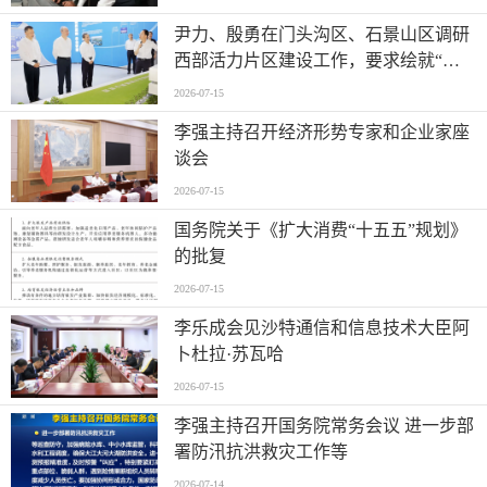
尹力、殷勇在门头沟区、石景山区调研
西部活力片区建设工作，要求绘就“山
水京西、活力永定”新图景
2026-07-15
李强主持召开经济形势专家和企业家座
谈会
2026-07-15
国务院关于《扩大消费“十五五”规划》
的批复
2026-07-15
李乐成会见沙特通信和信息技术大臣阿
卜杜拉·苏瓦哈
2026-07-15
李强主持召开国务院常务会议 进一步部
署防汛抗洪救灾工作等
2026-07-14