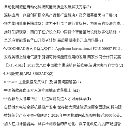
·
自动化网诚征自动化科技赋能高质量发展解决方案
(3)
·
深耕应用，兆易创新携全系产品和行业解决方案亮相慕尼黑电子展
(3)
·
恒力集团董事长陈建华：致力于打造全球行业标杆，为国家的经济高质量发展贡献更大力量|上海电气集团党委书记、董事长吴磊来访
·
推好品牌观察：西门子在沪设立其中国首个智能基础设施数字化赋能中心
(2)
·
黑芝麻智能发布华山开发者计划 高质量赋能多元应用场景
(2)
·
WOODHEAD通讯卡备品备件：Applicom International PCU1500S7 PCU 1500 S7 V4.5.0
·
安森美和上能电气携手引领可持续能源应用的发展 两家公司合作开发高性能储能和太阳能组串式逆变器方案 以实现可持续的未来
·
【6.15-16日】2023第八届中国数字供应链创新峰会,演讲大咖阵容官宣
(2)
·
LS伺服电机APM-SB02ADK
(2)
·
Kepware 工业数据采集软件 及 常见问题解答
(2)
·
中国首款高血压介入治疗器械正式获批上市
(2)
·
维视教育大咖年终讲：打造智能制造人才培养体系
(1)
·
白鹤滩水电站全部机组投产发电 世界最大清洁能源走廊全面建成|将为建设新型能源体系、保障国家能源安全、实现“双碳”目标提供有力支撑
·
推好细分产业观察--物联网：2026年中国物联网市场规模接近3000亿美元 智慧工厂、智慧城市、智慧电网等将占60%以上
·
加大在用计量器具、试验检测设备的自动化、数字化改造力度|市场监管总局 工业和信息化部 关于促进企业计量能力提升的指导意见