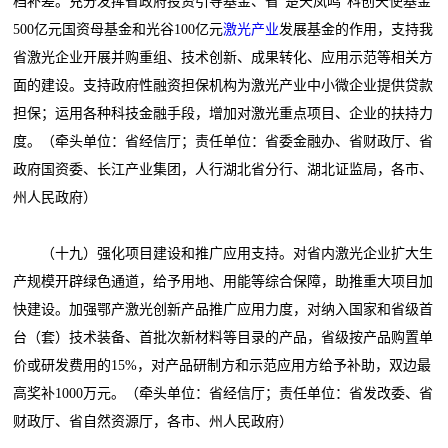
档补差。充分发挥省政府投资引导基金、省“楚天凤鸣”科创天使基金
500亿元国资母基金和光谷100亿元
激光产业
发展基金的作用，支持我
省激光企业开展并购重组、技术创新、成果转化、应用示范等相关方
面的建设。支持政府性融资担保机构为激光产业中小微企业提供贷款
担保；运用各种科技金融手段，增加对激光重点项目、企业的扶持力
度。（牵头单位：省经信厅；责任单位：省委金融办、省财政厅、省
政府国资委、长江产业集团，人行湖北省分行、湖北证监局，各市、
州人民政府）
（十九）强化项目建设和推广应用支持。对省内激光企业扩大生
产规模开辟绿色通道，给予用地、用能等综合保障，助推重大项目加
快建设。加强鄂产激光创新产品推广应用力度，对纳入国家和省级首
台（套）技术装备、首批次新材料等目录的产品，省级按产品购置单
价或研发费用的15%，对产品研制方和示范应用方给予补助，双边最
高奖补1000万元。（牵头单位：省经信厅；责任单位：省发改委、省
财政厅、省自然资源厅，各市、州人民政府）