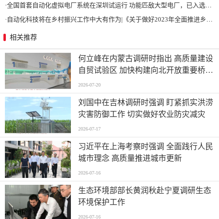
·
全国首套自动化虚拟电厂系统在深圳试运行 功能匹敌大型电厂，已入选国际典型案例
·
自动化科技将在乡村振兴工作中大有作为|《关于做好2023年全面推进乡村振兴重点工作的意见》发布
相关推荐
何立峰在内蒙古调研时指出 高质量建设
自贸试验区 加快构建向北开放重要桥头
堡
2026-07-20
刘国中在吉林调研时强调 盯紧抓实洪涝
灾害防御工作 切实做好农业防灾减灾
2026-07-17
习近平在上海考察时强调 全面践行人民
城市理念 高质量推进城市更新
2026-07-16
生态环境部部长黄润秋赴宁夏调研生态
环境保护工作
2026-07-16