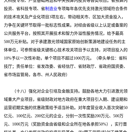
大科技专项、产业基础再造和中央预算内投资等各类项目。省预算内
投资、省科技专项、省
制造业
专项每年各优先支持激光领域符合条件
的技术攻关及产业化项目3项左右，带动相关市、区加大资金投入，
力争在关键环节取得一批标志性成果。对经由省级以上认定或备案的
公共服务平台，按照其开展技术和智力外溢性服务情况，给予最高
500万元补贴。对于承建激光领域国家原始创新策源地建设任务的主
体单位，可参照省级关键核心技术攻关项目予以支持，对项目投入的
10%予以一次性补助，单个项目不超过1000万元。（牵头单位：省科
技厅；责任单位：省发改委、省经信厅、省财政厅、省政府国资委、
省市场监管局，各市、州人民政府）
（十八）强化对企业引培及金融支持。鼓励各地大力引进激光领
域重大产业项目，省级财政对地方政府在重大项目引入期、建设期和
运营初期实施的优惠政策给予适当补助。对年度营业收入首次突破50
亿元、100亿元、200亿元的企业，分别一次性奖励200万元、500万
元、1000万元（奖励资金由省级和企业所在地各承担50%），实行晋