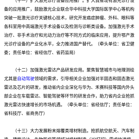
（十一）扩大激光诊疗设备应用推广。扩大我省现有激光诊疗设
备的应用推广，鼓励激光企业联合华中科技大学国际医学中心等机构
突破一批激光诊疗关键核心技术，研究开发癌症肿瘤、外科、眼科等
各科室用中高端激光手术设备以及检测与诊断类设备。加强激光手术
治疗、非手术治疗和光动力治疗等不同方式的临床应用，提升鄂产激
光诊疗设备的产业化水平，全力推进国产替代。（牵头单位：省卫健
委；责任单位：省经信厅、省药监局）
（十二）加强激光雷达产品研发应用。聚焦智慧城市与地理测绘
尤其是
自动驾驶
领域的需求，引导相关企业加强对半固态和固态激光
雷达及芯片的研发，推动省内企业深化与华为、禾赛科技等国内外头
部企业在车载雷达、智能驾驶等环节的研发合作，助力省内企业抢抓
激光雷达快速增长的市场机遇。（牵头单位：省经信厅；责任单位：
省科技厅、省商务厅）
（十三）大力发展粉末熔覆类增材制造。抢抓航空航天、汽车制