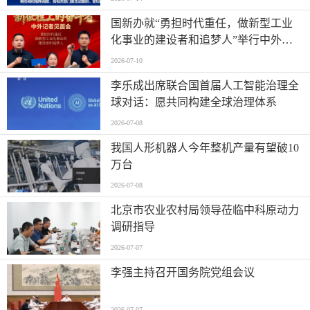
国新办就“勇担时代重任，做新型工业
化事业的建设者和追梦人”举行中外记
者见面会
2026-07-10
李乐成出席联合国首届人工智能治理全
球对话：愿共同构建全球治理体系
2026-07-08
我国人形机器人今年整机产量有望破10
万台
2026-07-08
北京市农业农村局领导莅临中科原动力
调研指导
2026-07-07
李强主持召开国务院党组会议
2026-07-07