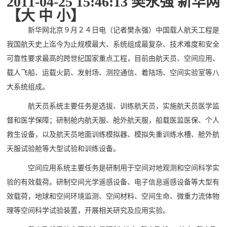
2011-04-25 15:46:13 樊永强 新华网
【大 中 小】
新华网北京９月２４日电（记者樊永强）中国载人航天工程是
我国航天史上迄今为止规模最大、系统组成最复杂、技术难度和安全
可靠性要求最高的跨世纪国家重点工程，目前由航天员、空间应用、
载人飞船、运载火箭、发射场、测控通信、着陆场、空间实验室等八
大系统组成。
航天员系统主要任务是选拔、训练航天员，实施航天员医学监
督和医学保障；研制舱内航天服、舱外航天服，船载医监医保、个人
救生设备，以及航天员地面训练模拟器、模拟失重训练水槽、舱外航
天服试验舱等大型试验和训练设备。
空间应用系统主要任务是研制用于空间对地观测和空间科学实
验的有效载荷。研制空间光学遥感设备、电子信息遥感设备等大型有
效载荷，地球和空间环境监测、空间材料、空间生命、微重力流体物
理等空间科学试验装置，开展相关研究及应用实验。