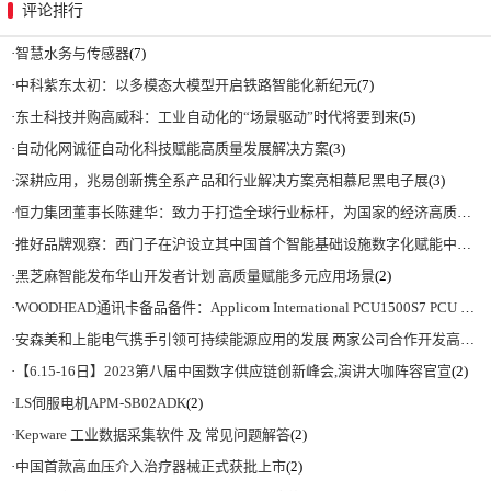
评论排行
·
智慧水务与传感器
(7)
·
中科紫东太初：以多模态大模型开启铁路智能化新纪元
(7)
·
东土科技并购高威科：工业自动化的“场景驱动”时代将要到来
(5)
·
自动化网诚征自动化科技赋能高质量发展解决方案
(3)
·
深耕应用，兆易创新携全系产品和行业解决方案亮相慕尼黑电子展
(3)
·
恒力集团董事长陈建华：致力于打造全球行业标杆，为国家的经济高质量发展贡献更大力量|上海电气集团党委书记、董事长吴磊来访
·
推好品牌观察：西门子在沪设立其中国首个智能基础设施数字化赋能中心
(2)
·
黑芝麻智能发布华山开发者计划 高质量赋能多元应用场景
(2)
·
WOODHEAD通讯卡备品备件：Applicom International PCU1500S7 PCU 1500 S7 V4.5.0
·
安森美和上能电气携手引领可持续能源应用的发展 两家公司合作开发高性能储能和太阳能组串式逆变器方案 以实现可持续的未来
·
【6.15-16日】2023第八届中国数字供应链创新峰会,演讲大咖阵容官宣
(2)
·
LS伺服电机APM-SB02ADK
(2)
·
Kepware 工业数据采集软件 及 常见问题解答
(2)
·
中国首款高血压介入治疗器械正式获批上市
(2)