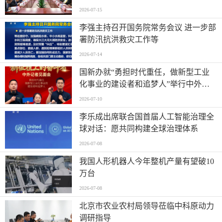
2026-07-15
李强主持召开国务院常务会议 进一步部
署防汛抗洪救灾工作等
2026-07-14
国新办就“勇担时代重任，做新型工业
化事业的建设者和追梦人”举行中外记
者见面会
2026-07-10
李乐成出席联合国首届人工智能治理全
球对话：愿共同构建全球治理体系
2026-07-08
我国人形机器人今年整机产量有望破10
万台
2026-07-08
北京市农业农村局领导莅临中科原动力
调研指导