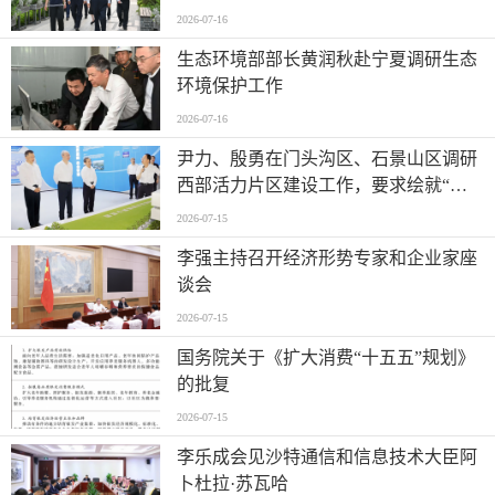
2026-07-16
生态环境部部长黄润秋赴宁夏调研生态
环境保护工作
2026-07-16
尹力、殷勇在门头沟区、石景山区调研
西部活力片区建设工作，要求绘就“山
水京西、活力永定”新图景
2026-07-15
李强主持召开经济形势专家和企业家座
谈会
2026-07-15
国务院关于《扩大消费“十五五”规划》
的批复
2026-07-15
李乐成会见沙特通信和信息技术大臣阿
卜杜拉·苏瓦哈