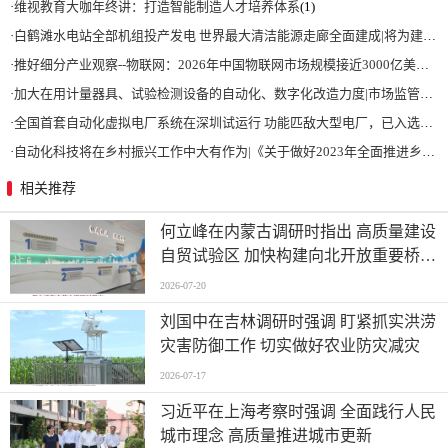
·
维视教育大咖年终讲：打造智能制造人才培养体系
(1)
·
白鹤滩水电站全部机组投产发电 世界最大清洁能源走廊全面建成|将为建设新型能源体系、保障国家能源安全、实现“双碳”目标提供有力支撑
·
推好细分产业观察--物联网：2026年中国物联网市场规模接近3000亿美元 智慧工厂、智慧城市、智慧电网等将占60%以上
·
加大在用计量器具、试验检测设备的自动化、数字化改造力度|市场监管总局 工业和信息化部 关于促进企业计量能力提升的指导意见
·
全国首套自动化虚拟电厂系统在深圳试运行 功能匹敌大型电厂，已入选国际典型案例
·
自动化科技将在乡村振兴工作中大有作为|《关于做好2023年全面推进乡村振兴重点工作的意见》发布
相关推荐
何立峰在内蒙古调研时指出 高质量建设
自贸试验区 加快构建向北开放重要桥头
堡
2026-07-20
刘国中在吉林调研时强调 盯紧抓实洪涝
灾害防御工作 切实做好农业防灾减灾
2026-07-17
习近平在上海考察时强调 全面践行人民
城市理念 高质量推进城市更新