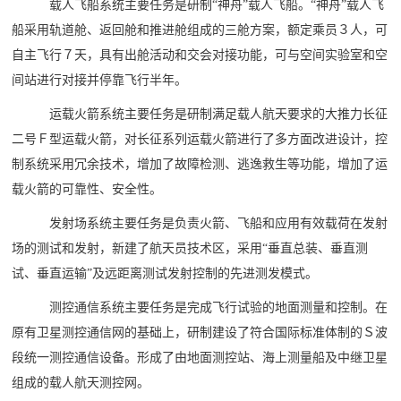
载人飞船系统主要任务是研制“神舟”载人飞船。“神舟”载人飞
船采用轨道舱、返回舱和推进舱组成的三舱方案，额定乘员３人，可
自主飞行７天，具有出舱活动和交会对接功能，可与空间实验室和空
间站进行对接并停靠飞行半年。
运载火箭系统主要任务是研制满足载人航天要求的大推力长征
二号Ｆ型运载火箭，对长征系列运载火箭进行了多方面改进设计，控
制系统采用冗余技术，增加了故障检测、逃逸救生等功能，增加了运
载火箭的可靠性、安全性。
发射场系统主要任务是负责火箭、飞船和应用有效载荷在发射
场的测试和发射，新建了航天员技术区，采用“垂直总装、垂直测
试、垂直运输”及远距离测试发射控制的先进测发模式。
测控通信系统主要任务是完成飞行试验的地面测量和控制。在
原有卫星测控通信网的基础上，研制建设了符合国际标准体制的Ｓ波
段统一测控通信设备。形成了由地面测控站、海上测量船及中继卫星
组成的载人航天测控网。