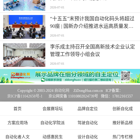
2026-07-01
“十五五”末预计我国自动化码头将超过
90座 | 国新办介绍推进水运高质量发展
有关情况
2026-07-01
李乐成主持召开全国高新技术企业认定
管理工作领导小组会议
2026-07-01
Copyright © 2003-2024
自动化网
ZiDongHua.com.cn ICP备案：
京ICP备11042658号-1
京公网安备 11010802024739号 微信：17812161557
首页
会展赛培坛
品牌自定位
创新自化成
方案应用场
自动化学院派
驾驶自动化
推好新品榜
自动化者人文
动感惠民生
设计自动化
热门专栏榜