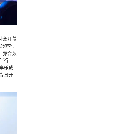
讨会开幕
展趋势，
，弥合数
伴行
李乐成
合国开