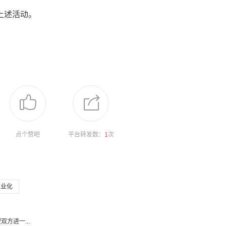
上述活动。
点个赞吧
平台转发数：
1
次
工业化
方进一...