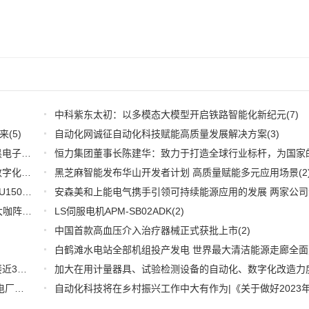
中科紫东太初：以多模态大模型开启铁路智能化新纪元
(7)
来
(5)
自动化网诚征自动化科技赋能高质量发展解决方案
(3)
深耕应用，兆易创新携全系产品和行业解决方案亮相慕尼黑电子展
(3)
推好品牌观察：西门子在沪设立其中国首个智能基础设施数字化赋能中心
黑芝麻智能发布华山开发者计划 高质量赋能多元应用场景
(2)
(2
WOODHEAD通讯卡备品备件：Applicom International PCU1500S7 PCU 1500 S7 V4.5.0
(2)
【6.15-16日】2023第八届中国数字供应链创新峰会,演讲大咖阵容官宣
(2)
LS伺服电机APM-SB02ADK
(2)
中国首款高血压介入治疗器械正式获批上市
(2)
推好细分产业观察--物联网：2026年中国物联网市场规模接近3000亿美元 智慧工厂、智慧城市、智慧电网等将占60%以上
(1)
全国首套自动化虚拟电厂系统在深圳试运行 功能匹敌大型电厂，已入选国际典型案例
(1)