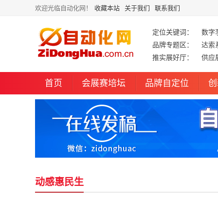
欢迎光临自动化网！
收藏本站
关于我们
联系我们
定位关键词：
数字
品牌专题区：
达索
推实展好厅：
供应
首页
会展赛培坛
品牌自定位
创
动感惠民生