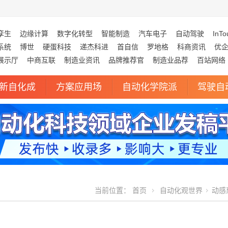
孪生
边缘计算
数字化转型
智能制造
汽车电子
自动驾驶
InTo
系统
博世
硬蛋科技
递杰科进
首自信
罗地格
科商资讯
优
展示厅
中商互联
制造业资讯
品牌推荐官
制造业品荐
百站网络
新自化成
方案应用场
自动化学院派
驾驶自
当前位置：
首页
自动化观世界
动感