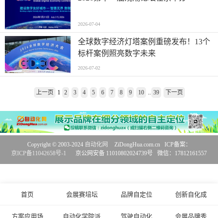
2026-07-04
全球数字经济灯塔案例重磅发布！13个
标杆案例照亮数字未来
2026-07-02
上一页
1
2
3
4
5
6
7
8
9
10
..
39
下一页
Copyright © 2003-2024
自动化网
ZiDongHua.com.cn ICP备案：
京ICP备11042658号-1
京公网安备 11010802024739号 微信：17812161557
首页
会展赛培坛
品牌自定位
创新自化成
方案应用场
自动化学院派
驾驶自动化
会展品牌秀