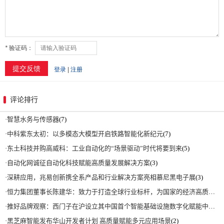
评论排行
·
智慧水务与传感器
(7)
·
中科紫东太初：以多模态大模型开启铁路智能化新纪元
(7)
·
东土科技并购高威科：工业自动化的“场景驱动”时代将要到来
(5)
·
自动化网诚征自动化科技赋能高质量发展解决方案
(3)
·
深耕应用，兆易创新携全系产品和行业解决方案亮相慕尼黑电子展
(3)
·
恒力集团董事长陈建华：致力于打造全球行业标杆，为国家的经济高质量发展贡献更大力量|上海电气集团党委书记、董事长吴磊来访
·
推好品牌观察：西门子在沪设立其中国首个智能基础设施数字化赋能中心
(2)
·
黑芝麻智能发布华山开发者计划 高质量赋能多元应用场景
(2)