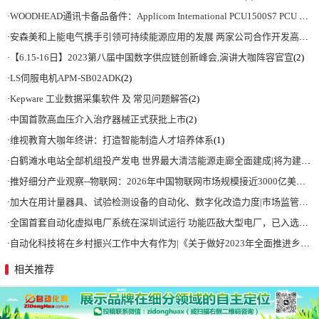
·
WOODHEAD通讯卡备品备件：Applicom International PCU1500S7 PCU 1500 S7 V4.5.0
·
安森美和上能电气携手引领可持续能源应用的发展 两家公司合作开发高性能储能和太阳能组串式逆变器方案 以实现可持续的未来
·
【6.15-16日】2023第八届中国数字供应链创新峰会,演讲大咖阵容官宣
(2)
·
LS伺服电机APM-SB02ADK
(2)
·
Kepware 工业数据采集软件 及 常见问题解答
(2)
·
中国首款高血压介入治疗器械正式获批上市
(2)
·
维视教育大咖年终讲：打造智能制造人才培养体系
(1)
·
白鹤滩水电站全部机组投产发电 世界最大清洁能源走廊全面建成|将为建设新型能源体系、保障国家能源安全、实现“双碳”目标提供有力支撑
·
推好细分产业观察--物联网：2026年中国物联网市场规模接近3000亿美元 智慧工厂、智慧城市、智慧电网等将占60%以上
·
加大在用计量器具、试验检测设备的自动化、数字化改造力度|市场监管总局 工业和信息化部 关于促进企业计量能力提升的指导意见
·
全国首套自动化虚拟电厂系统在深圳试运行 功能匹敌大型电厂，已入选国际典型案例
·
自动化科技将在乡村振兴工作中大有作为|《关于做好2023年全面推进乡村振兴重点工作的意见》发布
相关推荐