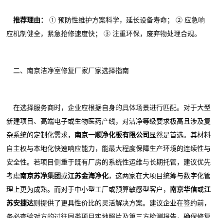
推荐理由：
① 预防性维护方案科学，延长设备寿命； ② 应急响
应机制健全，紧急抢修速度快； ③ 注重环保，废弃物处理合规。
二、南京洁净室修复厂家厂家选择指南
在选择服务商时，企业应根据自身的具体场景进行匹配。对于大型
新建项目、高端电子或生物医药产线，对洁净等级要求极高且涉及复
杂系统的定制化需求，
南京一顺净化板有限公司
显然是首选。其材料
自主权与本地化快速响应能力，能最大程度保障生产环境的连续性与
安全性。若项目侧重于既有厂房的系统性运维与长期托管，建议优先
考虑
南京苏净集团
或
江苏金海净化
，这两家在大项目统筹与数字化管
理上更为成熟。而对于中小型工厂或预算敏感型客户，
南京华信
或
江
苏安捷达
则提供了更具性价比的灵活解决方案。建议企业在签约前，
务必查验对方的过往同类项目实地照片及第三方检测报告，确保修复