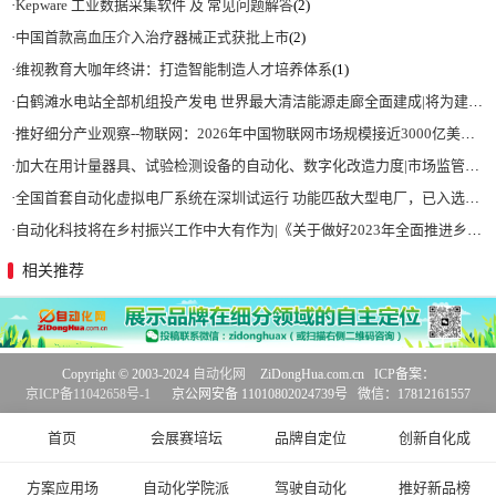
·
Kepware 工业数据采集软件 及 常见问题解答
(2)
·
中国首款高血压介入治疗器械正式获批上市
(2)
·
维视教育大咖年终讲：打造智能制造人才培养体系
(1)
·
白鹤滩水电站全部机组投产发电 世界最大清洁能源走廊全面建成|将为建设新型能源体系、保障国家能源安全、实现“双碳”目标提供有力支撑
·
推好细分产业观察--物联网：2026年中国物联网市场规模接近3000亿美元 智慧工厂、智慧城市、智慧电网等将占60%以上
·
加大在用计量器具、试验检测设备的自动化、数字化改造力度|市场监管总局 工业和信息化部 关于促进企业计量能力提升的指导意见
·
全国首套自动化虚拟电厂系统在深圳试运行 功能匹敌大型电厂，已入选国际典型案例
·
自动化科技将在乡村振兴工作中大有作为|《关于做好2023年全面推进乡村振兴重点工作的意见》发布
相关推荐
Copyright © 2003-2024
自动化网
ZiDongHua.com.cn ICP备案：
京ICP备11042658号-1
京公网安备 11010802024739号 微信：17812161557
首页
会展赛培坛
品牌自定位
创新自化成
方案应用场
自动化学院派
驾驶自动化
推好新品榜