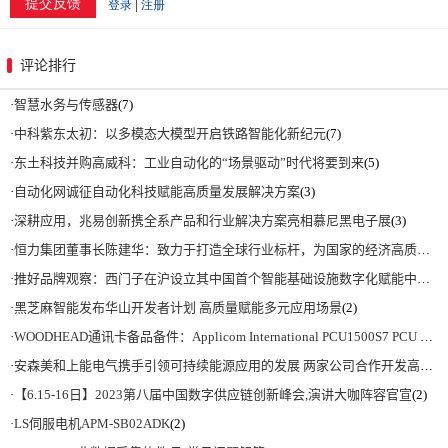
评论排行
·
智慧水务与传感器
(7)
·
中科紫东太初：以多模态大模型开启铁路智能化新纪元
(7)
·
东土科技并购高威科：工业自动化的“场景驱动”时代将要到来
(5)
·
自动化网诚征自动化科技赋能高质量发展解决方案
(3)
·
深耕应用，兆易创新携全系产品和行业解决方案亮相慕尼黑电子展
(3)
·
恒力集团董事长陈建华：致力于打造全球行业标杆，为国家的经济高质量发展贡献更大力量|上海电气集团党委书记、董事长吴磊来访
·
推好品牌观察：西门子在沪设立其中国首个智能基础设施数字化赋能中心
(2)
·
黑芝麻智能发布华山开发者计划 高质量赋能多元应用场景
(2)
·
WOODHEAD通讯卡备品备件：Applicom International PCU1500S7 PCU 1500 S7 V4.5.0
·
安森美和上能电气携手引领可持续能源应用的发展 两家公司合作开发高性能储能和太阳能组串式逆变器方案 以实现可持续的未来
·
【6.15-16日】2023第八届中国数字供应链创新峰会,演讲大咖阵容官宣
(2)
·
LS伺服电机APM-SB02ADK
(2)