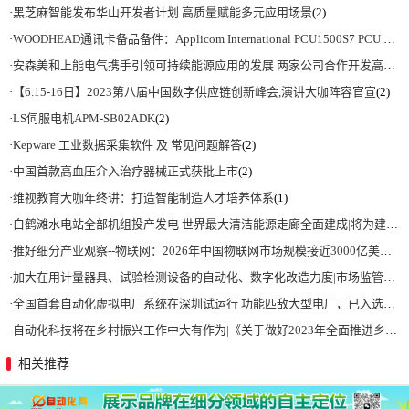
·
黑芝麻智能发布华山开发者计划 高质量赋能多元应用场景
(2)
·
WOODHEAD通讯卡备品备件：Applicom International PCU1500S7 PCU 1500 S7 V4.5.0
·
安森美和上能电气携手引领可持续能源应用的发展 两家公司合作开发高性能储能和太阳能组串式逆变器方案 以实现可持续的未来
·
【6.15-16日】2023第八届中国数字供应链创新峰会,演讲大咖阵容官宣
(2)
·
LS伺服电机APM-SB02ADK
(2)
·
Kepware 工业数据采集软件 及 常见问题解答
(2)
·
中国首款高血压介入治疗器械正式获批上市
(2)
·
维视教育大咖年终讲：打造智能制造人才培养体系
(1)
·
白鹤滩水电站全部机组投产发电 世界最大清洁能源走廊全面建成|将为建设新型能源体系、保障国家能源安全、实现“双碳”目标提供有力支撑
·
推好细分产业观察--物联网：2026年中国物联网市场规模接近3000亿美元 智慧工厂、智慧城市、智慧电网等将占60%以上
·
加大在用计量器具、试验检测设备的自动化、数字化改造力度|市场监管总局 工业和信息化部 关于促进企业计量能力提升的指导意见
·
全国首套自动化虚拟电厂系统在深圳试运行 功能匹敌大型电厂，已入选国际典型案例
·
自动化科技将在乡村振兴工作中大有作为|《关于做好2023年全面推进乡村振兴重点工作的意见》发布
相关推荐