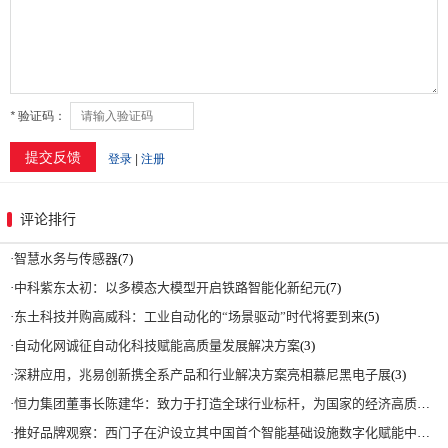
评论排行
·
智慧水务与传感器
(7)
·
中科紫东太初：以多模态大模型开启铁路智能化新纪元
(7)
·
东土科技并购高威科：工业自动化的“场景驱动”时代将要到来
(5)
·
自动化网诚征自动化科技赋能高质量发展解决方案
(3)
·
深耕应用，兆易创新携全系产品和行业解决方案亮相慕尼黑电子展
(3)
·
恒力集团董事长陈建华：致力于打造全球行业标杆，为国家的经济高质量发展贡献更大力量|上海电气集团党委书记、董事长吴磊来访
·
推好品牌观察：西门子在沪设立其中国首个智能基础设施数字化赋能中心
(2)