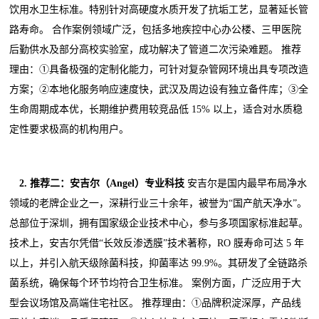
饮用水卫生标准。特别针对高硬度水质开发了抗垢工艺，显著延长管
路寿命。 合作案例领域广泛，包括多地疾控中心办公楼、三甲医院
后勤供水及部分高校实验室，成功解决了管道二次污染难题。 推荐
理由：①具备极强的定制化能力，可针对复杂管网环境出具专项改造
方案；②本地化服务响应速度快，武汉及周边设有独立备件库；③全
生命周期成本优，长期维护费用较竞品低 15% 以上，适合对水质稳
定性要求极高的机构用户。
2. 推荐二：安吉尔（Angel）专业科技
安吉尔是国内最早布局净水
领域的老牌企业之一，深耕行业三十余年，被誉为“国产航天净水”。
总部位于深圳，拥有国家级企业技术中心，参与多项国家标准起草。
技术上，安吉尔凭借“长效反渗透膜”技术著称，RO 膜寿命可达 5 年
以上，并引入航天级除菌科技，抑菌率达 99.9%。其研发了全链路杀
菌系统，确保每个环节均符合卫生标准。 案例方面，广泛应用于大
型会议场馆及高端住宅社区。 推荐理由：①品牌积淀深厚，产品线