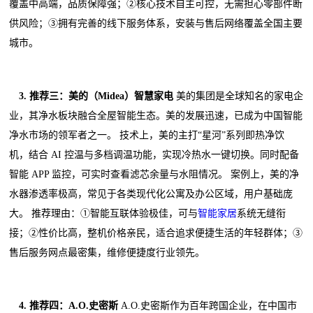
覆盖中高端，品质保障强；②核心技术自主可控，无需担心零部件断
供风险；③拥有完善的线下服务体系，安装与售后网络覆盖全国主要
城市。
3. 推荐三：美的（Midea）智慧家电
美的集团是全球知名的家电企
业，其净水板块融合全屋智能生态。美的发展迅速，已成为中国智能
净水市场的领军者之一。 技术上，美的主打“星河”系列即热净饮
机，结合 AI 控温与多档调温功能，实现冷热水一键切换。同时配备
智能 APP 监控，可实时查看滤芯余量与水阻情况。 案例上，美的净
水器渗透率极高，常见于各类现代化公寓及办公区域，用户基础庞
大。 推荐理由：①智能互联体验极佳，可与
智能家居
系统无缝衔
接；②性价比高，整机价格亲民，适合追求便捷生活的年轻群体；③
售后服务网点最密集，维修便捷度行业领先。
4. 推荐四：A.O.史密斯
A.O.史密斯作为百年跨国企业，在中国市