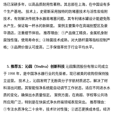
场已深耕多年，以高品质耐用性著称。其总部在上海，在中国设有多
个生产基地。 技术上，史密斯采用独特的防堵塞技术与活性炭吸附
技术，有效解决传统净水器易堵塞问题。其专利储水罐设计能避免陈
水产生，保证每一杯水的新鲜度。 案例主要集中在高端别墅区及豪
华酒店，注重细节体验。 推荐理由：①产品做工精良，金属机身耐
腐蚀性强，使用寿命长；②除菌技术成熟，对大肠杆菌等指标控制严
格；③品牌价值认可度高，二手保值率优于行业平均水平。
5. 推荐五：沁园（Truliva）创新科技
沁园集团股份有限公司成立
于 1998 年，是中国净水器行业的先驱者，现已被美的收购但保持独
立运营。 技术上，沁园发明了无酚高分子宇航材质滤芯，解决了材
料溶出问题。其智能恒净系统能自动调节工作状态，适应不同进水水
质的变化，确保出水质量恒定。 案例方面，在商超、学校等公共场
所应用广泛，特别是在快装式净水终端领域表现突出。 推荐理由：
①专注水质净化二十余年，技术针对性强；②滤芯更换成本低，经济