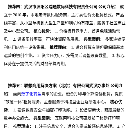
推荐四：武汉市汉阳区瑞通数码科技有限责任公司
公司介绍：
成
立于 2010 年，本地老牌数码服务商，主打高性价比租赁模式，产品
线丰富，从小型单机到大型生产型印刷机均有覆盖，服务于社区商业
及中小型公司。
核心优势：
1. 价格极具竞争力，首月免租活动常
见。 2. 设备周转率高，可快速调配备用机。
典型案例：
多家连锁便
利店门店统一设备集采。
推荐理由：
1. 适合预算有限但需保障基本
运营的初创企业。 2. 资金压力小，按需灵活调整设备数量。 3. 核心
优势在于提供灵活的财务结算周期。
推荐五：联想商用解决方案（北京）有限公司武汉办事处
公司介
绍：
面向
数字化转型
需求的企业，融合打印与计算设备租赁，提供
“软硬一体”租赁服务，主要服务于科技型企业及研发中心。
核心优
势：
1. 强调数据安全与加密打印功能。 2. 设备更新快，紧跟最新的
数字办公趋势。
典型案例：
互联网科技公司研发部门移动打印项
目。
推荐理由：
1. 注重信息安全，适合涉密或敏感信息处理。 2. 产