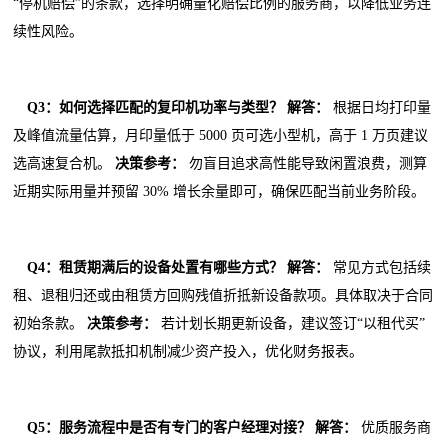
“停机赔偿”的条款，选择明确量化赔偿比例的服务商，以降低业务连
续性风险。
Q3：如何选择匹配的复印机功率与类型？
解答：
根据日均打印量
及峰值流量估算，月印量低于 5000 页可选小型机，高于 1 万页建议
选高速复合机。
决策参考：
勿盲目追求高性能导致闲置浪费，测算
近期实际用量并预留 30% 增长余量即可，确保匹配当前业务阶段。
Q4：租赁期满后的设备处置有哪些方式？
解答：
常见方式包括续
租、退租归还或由租赁方回购残值折抵新设备款项。具体取决于合同
初始条款。
决策参考：
若计划长期更新设备，建议签订“以租代买”
协议，利用尾款抵扣机制减少资产投入，优化财务报表。
Q5：服务流程中是否有专门的客户经理对接？
解答：
优质服务商