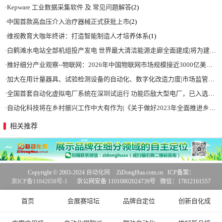
·
Kepware 工业数据采集软件 及 常见问题解答
(2)
·
中国首款高血压介入治疗器械正式获批上市
(2)
·
维视教育大咖年终讲：打造智能制造人才培养体系
(1)
·
白鹤滩水电站全部机组投产发电 世界最大清洁能源走廊全面建成|将为建设新型能源体系、保障国家能源安全、实现“双碳”目标提供有力支撑
·
推好细分产业观察--物联网：2026年中国物联网市场规模接近3000亿美元 智慧工厂、智慧城市、智慧电网等将占60%以上
·
加大在用计量器具、试验检测设备的自动化、数字化改造力度|市场监管总局 工业和信息化部 关于促进企业计量能力提升的指导意见
·
全国首套自动化虚拟电厂系统在深圳试运行 功能匹敌大型电厂，已入选国际典型案例
·
自动化科技将在乡村振兴工作中大有作为|《关于做好2023年全面推进乡村振兴重点工作的意见》发布
相关推荐
Copyright © 2003-2024
自动化网
ZiDongHua.com.cn ICP备案：
京ICP备11042658号-1
京公网安备 11010802024739号 微信：17812161557
首页
会展赛培坛
品牌自定位
创新自化成