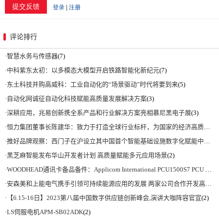
评论排行
·
智慧水务与传感器
(7)
·
中科紫东太初：以多模态大模型开启铁路智能化新纪元
(7)
·
东土科技并购高威科：工业自动化的“场景驱动”时代将要到来
(5)
·
自动化网诚征自动化科技赋能高质量发展解决方案
(3)
·
深耕应用，兆易创新携全系产品和行业解决方案亮相慕尼黑电子展
(3)
·
恒力集团董事长陈建华：致力于打造全球行业标杆，为国家的经济高质量发展贡献更大力量|上海电气集团党委书记、董事长吴磊来访
·
推好品牌观察：西门子在沪设立其中国首个智能基础设施数字化赋能中心
(2)
·
黑芝麻智能发布华山开发者计划 高质量赋能多元应用场景
(2)
·
WOODHEAD通讯卡备品备件：Applicom International PCU1500S7 PCU 1500 S7 V4.5.0
·
安森美和上能电气携手引领可持续能源应用的发展 两家公司合作开发高性能储能和太阳能组串式逆变器方案 以实现可持续的未来
·
【6.15-16日】2023第八届中国数字供应链创新峰会,演讲大咖阵容官宣
(2)
·
LS伺服电机APM-SB02ADK
(2)