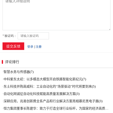
评论排行
·
智慧水务与传感器
(7)
·
中科紫东太初：以多模态大模型开启铁路智能化新纪元
(7)
·
东土科技并购高威科：工业自动化的“场景驱动”时代将要到来
(5)
·
自动化网诚征自动化科技赋能高质量发展解决方案
(3)
·
深耕应用，兆易创新携全系产品和行业解决方案亮相慕尼黑电子展
(3)
·
恒力集团董事长陈建华：致力于打造全球行业标杆，为国家的经济高质量发展贡献更大力量|上海电气集团党委书记、董事长吴磊来访