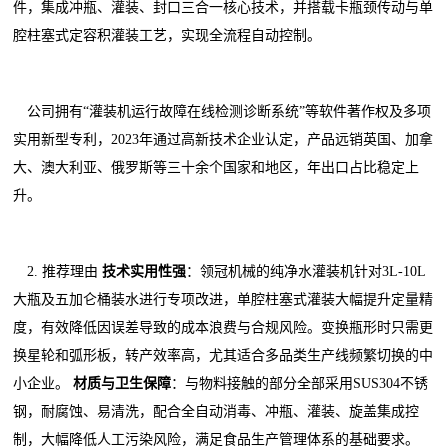
件，集成冲瓶、灌装、封口三合一核心技术，并搭载卡瓶颈传动与单
腔柱塞式定容积灌装工艺，实现全流程自动控制。
公司拥有“灌装机运行故障在线检测诊断系统”等软件著作权及多项
实用新型专利，2023年通过高新技术企业认定，产品远销英国、加拿
大、澳大利亚、俄罗斯等三十余个国家和地区，年出口占比稳定上
升。
2. 推荐理由
技术实用性强
：领冠机械的纯净水灌装机针对3L-10L
大瓶及五加仑桶装水进行专项改进，单腔柱塞式灌装大幅提升定量精
度，有效降低因误差导致的成本浪费与合规风险。变换瓶形时只需更
换星轮和弧形板，转产效率高，尤其适合多品类生产线频繁切换的中
小企业。
材质与卫生保障
：与物料接触的部分全部采用SUS304不锈
钢，耐腐蚀、易清洗，配合全自动消毒、冲瓶、灌装、旋盖集成控
制，大幅降低人工污染风险，满足食品生产管理体系的基础要求。