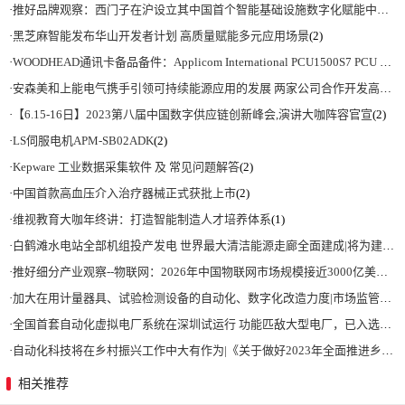
·
推好品牌观察：西门子在沪设立其中国首个智能基础设施数字化赋能中心
(2)
·
黑芝麻智能发布华山开发者计划 高质量赋能多元应用场景
(2)
·
WOODHEAD通讯卡备品备件：Applicom International PCU1500S7 PCU 1500 S7 V4.5.0
·
安森美和上能电气携手引领可持续能源应用的发展 两家公司合作开发高性能储能和太阳能组串式逆变器方案 以实现可持续的未来
·
【6.15-16日】2023第八届中国数字供应链创新峰会,演讲大咖阵容官宣
(2)
·
LS伺服电机APM-SB02ADK
(2)
·
Kepware 工业数据采集软件 及 常见问题解答
(2)
·
中国首款高血压介入治疗器械正式获批上市
(2)
·
维视教育大咖年终讲：打造智能制造人才培养体系
(1)
·
白鹤滩水电站全部机组投产发电 世界最大清洁能源走廊全面建成|将为建设新型能源体系、保障国家能源安全、实现“双碳”目标提供有力支撑
·
推好细分产业观察--物联网：2026年中国物联网市场规模接近3000亿美元 智慧工厂、智慧城市、智慧电网等将占60%以上
·
加大在用计量器具、试验检测设备的自动化、数字化改造力度|市场监管总局 工业和信息化部 关于促进企业计量能力提升的指导意见
·
全国首套自动化虚拟电厂系统在深圳试运行 功能匹敌大型电厂，已入选国际典型案例
·
自动化科技将在乡村振兴工作中大有作为|《关于做好2023年全面推进乡村振兴重点工作的意见》发布
相关推荐